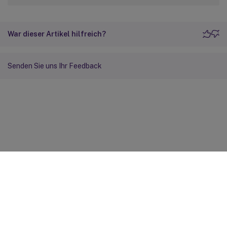
War dieser Artikel hilfreich?
Senden Sie uns Ihr Feedback
Feedback zur Site
Ihre Datenschutzauswahl
Datenschutz und rechtliche
Bestimmungen
Cookie-Einstellungen
docs.cloud.com