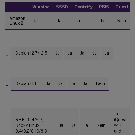
Winbind
SSSD
Centrify
PBIS
Quest
Amazon
Ja
Ja
Ja
Ja
Nein
Linux 2
Debian 12.7/12.5
Ja
Ja
Ja
Ja
Ja
Debian 11.11
Ja
Ja
Ja
Ja
Nein
Ja
RHEL 9.4/9.2,
(Quest
Rocky Linux
Ja
Ja
Ja
Nein
v4.1
9.4/9.2/8.10/8.8
und