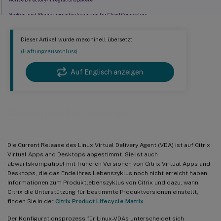
Größen- und Skalierungsüberlegungen für Cloud Connectors
Datenbanküberlegungen
Dieser Artikel wurde maschinell übersetzt.
™
HDX
3D Pro
(Haftungsausschluss)
Hypervisoren
Auf Englisch anzeigen
GPUs
Systemanforderungen
Die Current Release des Linux Virtual Delivery Agent (VDA) ist auf Citrix
Virtual Apps and Desktops abgestimmt. Sie ist auch
abwärtskompatibel mit früheren Versionen von Citrix Virtual Apps and
Desktops, die das Ende ihres Lebenszyklus noch nicht erreicht haben.
Informationen zum Produktlebenszyklus von Citrix und dazu, wann
Citrix die Unterstützung für bestimmte Produktversionen einstellt,
finden Sie in der
Citrix Product Lifecycle Matrix
.
Der Konfigurationsprozess für Linux-VDAs unterscheidet sich