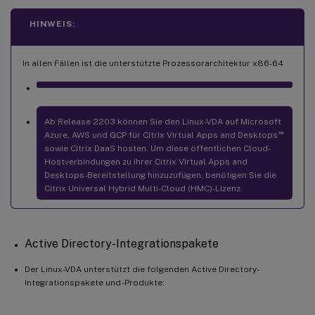
HINWEIS:
In allen Fällen ist die unterstützte Prozessorarchitektur x86-64.
Ab Release 2203 können Sie den Linux-VDA auf Microsoft
™
Azure, AWS und GCP für Citrix Virtual Apps and Desktops
sowie Citrix DaaS hosten. Um diese öffentlichen Cloud-
Hostverbindungen zu Ihrer Citrix Virtual Apps and
Desktops-Bereitstellung hinzuzufügen, benötigen Sie die
Citrix Universal Hybrid Multi-Cloud (HMC)-Lizenz.
Active Directory-Integrationspakete
Der Linux-VDA unterstützt die folgenden Active Directory-
Integrationspakete und -Produkte: