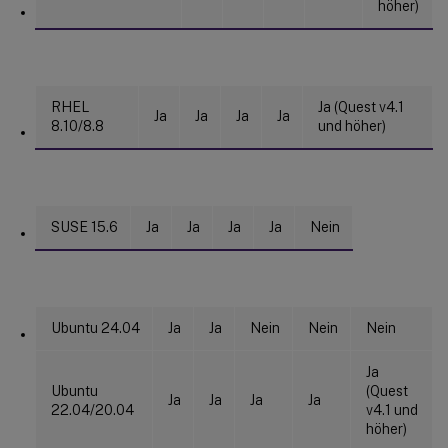
höher)
RHEL
Ja (Quest v4.1
Ja
Ja
Ja
Ja
8.10/8.8
und höher)
SUSE 15.6
Ja
Ja
Ja
Ja
Nein
Ubuntu 24.04
Ja
Ja
Nein
Nein
Nein
Ja
Ubuntu
(Quest
Ja
Ja
Ja
Ja
22.04/20.04
v4.1 und
höher)