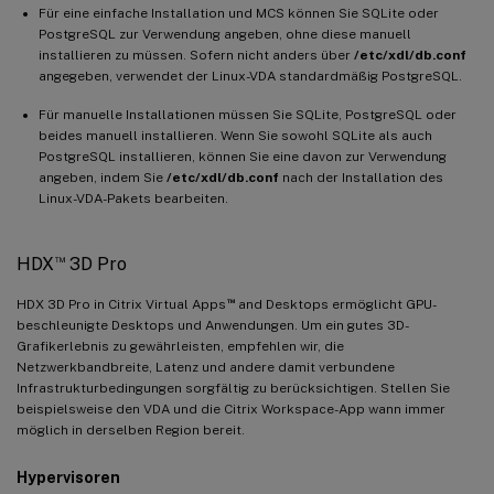
Für eine einfache Installation und MCS können Sie SQLite oder
PostgreSQL zur Verwendung angeben, ohne diese manuell
installieren zu müssen. Sofern nicht anders über
/etc/xdl/db.conf
angegeben, verwendet der Linux-VDA standardmäßig PostgreSQL.
Für manuelle Installationen müssen Sie SQLite, PostgreSQL oder
beides manuell installieren. Wenn Sie sowohl SQLite als auch
PostgreSQL installieren, können Sie eine davon zur Verwendung
angeben, indem Sie
/etc/xdl/db.conf
nach der Installation des
Linux-VDA-Pakets bearbeiten.
™
HDX
3D Pro
™
HDX 3D Pro in Citrix Virtual Apps
and Desktops ermöglicht GPU-
beschleunigte Desktops und Anwendungen. Um ein gutes 3D-
Grafikerlebnis zu gewährleisten, empfehlen wir, die
Netzwerkbandbreite, Latenz und andere damit verbundene
Infrastrukturbedingungen sorgfältig zu berücksichtigen. Stellen Sie
beispielsweise den VDA und die Citrix Workspace-App wann immer
möglich in derselben Region bereit.
Hypervisoren