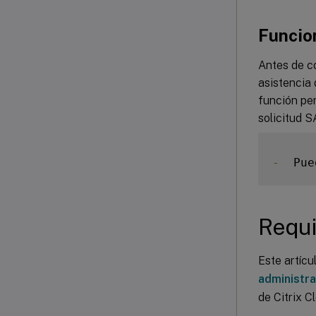
Funcio
Antes de co
asistencia 
función per
solicitud S
-
  Pue
Requi
Este artícu
administra
de Citrix C