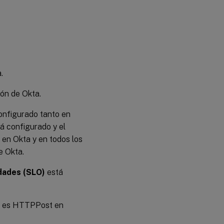
.
ión de Okta.
onfigurado tanto en
á configurado y el
n en Okta y en todos los
e Okta.
idades (SLO)
está
es HTTPPost en