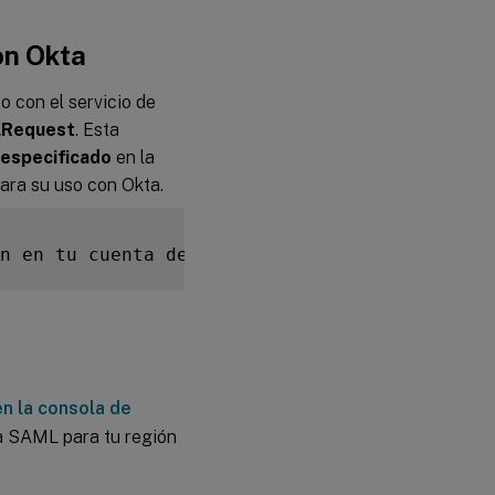
on Okta
o con el servicio de
LRequest
. Esta
especificado
en la
ara su uso con Okta.
n en tu cuenta de Citrix y abriendo un caso 
n la consola de
ma SAML para tu región