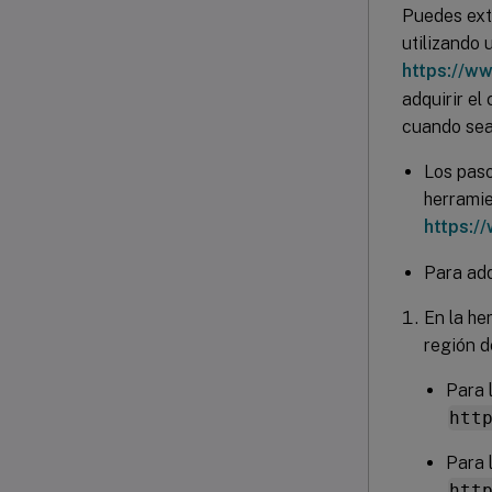
Puedes ext
utilizando
https://w
adquirir e
cuando sea
Los paso
herramie
https:/
Para adq
En la he
región d
Para 
htt
Para 
htt