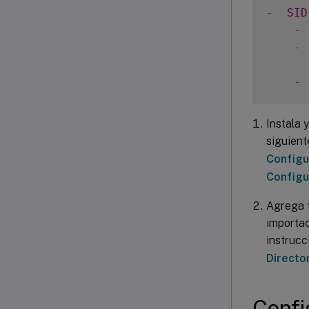
-
SID
-
-
-
 
Instala 
siguient
Configu
Configu
Agrega t
importac
instrucc
Directo
Confi