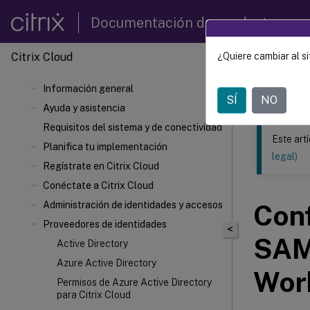
Documentación de productos
Citrix Cloud
¿Quiere cambiar al si
Este contenid
Información general
Citrix 
SÍ
NO
Ayuda y asistencia
Requisitos del sistema y de conectividad
Este art
Planifica tu implementación
legal)
Regístrate en Citrix Cloud
Conéctate a Citrix Cloud
Administración de identidades y accesos
Con
Proveedores de identidades
<
SAML
Active Directory
Azure Active Directory
Wor
Permisos de Azure Active Directory
para Citrix Cloud