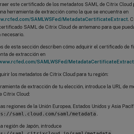
raer este certificado de los metadatos SAML de Citrix Cloud 
 una herramienta de extracción como la que se encuentra en
ww.rcfed.com/SAMLWSFed/MetadataCertificateExtract
. 
l certificado SAML de Citrix Cloud de antemano para que pued
 necesario.
s de esta sección describen cómo adquirir el certificado de fi
nta de extracción en
/www.rcfed.com/SAMLWSFed/MetadataCertificateExtract
uirir los metadatos de Citrix Cloud para tu región:
rramienta de extracción de tu elección, introduce la URL de m
e Citrix Cloud:
las regiones de la Unión Europea, Estados Unidos y Asia Pacíf
ps://saml.cloud.com/saml/metadata
.
la región de Japón, introduce
ps://saml.citrixcloud.jp/saml/metadata
.