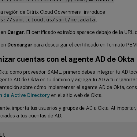
la región de Citrix Cloud Government, introduce
ps://saml.cloud.us/saml/metadata
.
c en
Cargar
. El certificado extraído aparece debajo de la URL q
c en
Descargar
para descargar el certificado en formato PEM
nizar cuentas con el agente AD de Okta
Okta como proveedor SAML, primero debes integrar tu AD local
agente AD de Okta en tu dominio y agrega tu AD a tu organiza
ientación sobre cómo implementar el agente AD de Okta, con
n de Active Directory
en el sitio web de Okta.
nte, importa tus usuarios y grupos de AD a Okta. Al importar, 
ociados a tus cuentas de AD: