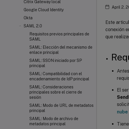
Citrix Gateway local
April 2, 
Google Cloud Identity
Okta
Este artícu
SAML 2.0
conexión en
Requisitos previos principales de
que realiz
SAML
SAML: Elección del mecanismo de
enlace principal
Requ
SAML: SSON iniciado por SP
principal
Antes
SAML: Compatibilidad con el
requis
encadenamiento de IdP principal
SAML: Consideraciones
El ser
principales sobre el cierre de
Send
sesión
solic
SAML: Modo de URL de metadatos
principal
nube
SAML: Modo de archivo de
Tiene
metadatos principal