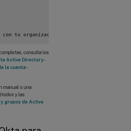
 con tu organización de Okta
:
completas, consulta los
kta Active Directory
-
de la cuenta
-
ón manual o una
étodos y las
 y grupos de Active
 Okta para