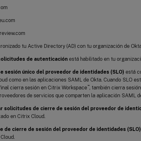
com
eu.com
review.com
ronizado tu Active Directory (AD) con tu organización de Okta
solicitudes de autenticación
está habilitado en tu organizac
de sesión único del proveedor de identidades (SLO)
está c
loud como en las aplicaciones SAML de Okta. Cuando SLO est
™
final cierra sesión en Citrix Workspace
, también cierra sesió
oveedores de servicios que comparten la aplicación SAML d
r solicitudes de cierre de sesión del proveedor de ident
tado en Citrix Cloud.
e de cierre de sesión del proveedor de identidades (SLO)
 Cloud.