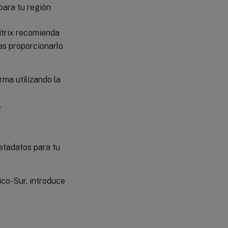
para tu región
Citrix recomienda
as proporcionarlo
rma utilizando la
.
etadatos para tu
ico-Sur, introduce