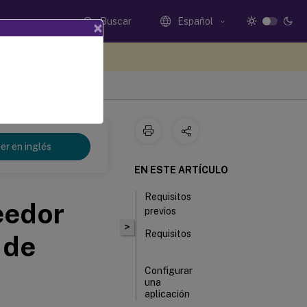
Buscar
Español
×
e sus comentarios aquí
er en inglés
EN ESTE ARTÍCULO
Requisitos
eedor
previos
>
Requisitos
 de
Configurar
una
aplicación
SAML de