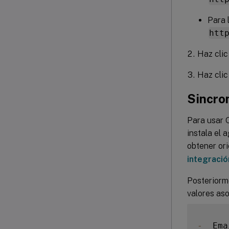
Para 
htt
Haz cli
Haz cli
Sincro
Para usar 
instala el 
obtener or
integració
Posteriorme
valores as
-