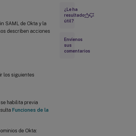
Okta para la
¿Le ha
autenticación
de
resultado
Workspace
útil?
ión SAML de Okta y la
sos describen acciones
Configura
Envíenos
la
sus
conexión
comentarios
SAML de
Citrix
Cloud
r los siguientes
se habilita previa
nsulta
Funciones de la
dominios de Okta: