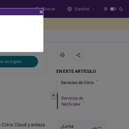
Buscar
Español
×
e sus comentarios aquí
er en inglés
EN ESTE ARTÍCULO
®
Servicios de Citrix
>
Servicios de
®
NetScaler
 Citrix Cloud y enlaza
¿Le ha