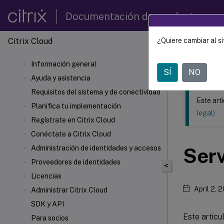
Documentación de productos
Citrix Cloud
¿Quiere cambiar al si
Este contenid
Información general
Citrix 
SÍ
NO
Ayuda y asistencia
Requisitos del sistema y de conectividad
Este art
Planifica tu implementación
legal)
Regístrate en Citrix Cloud
Conéctate a Citrix Cloud
Administración de identidades y accesos
Serv
Proveedores de identidades
<
Licencias
April 2, 
Administrar Citrix Cloud
SDK y API
Este artícu
Para socios