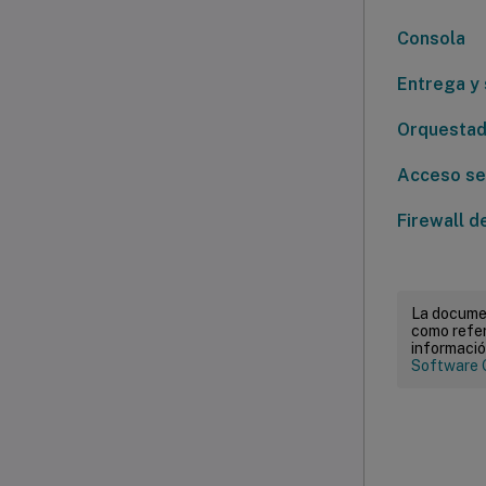
Consola
Entrega y 
Orquesta
Acceso se
Firewall d
La documen
como refer
informació
Software 