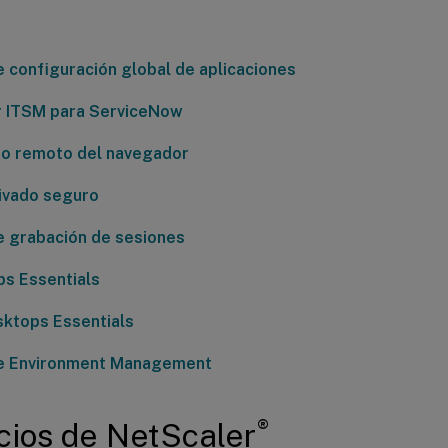
e configuración global de aplicaciones
 ITSM para ServiceNow
to remoto del navegador
ivado seguro
e grabación de sesiones
ps Essentials
sktops Essentials
e Environment Management
®
cios de NetScaler