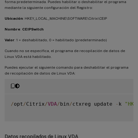
forma predeterminada. Puedes habilitar o deshabilitar el programa
mediante la siguiente configuración del Registro:
Ubicación
: HKEY_LOCAL_MACHINE\SOFTWARE\Citrix\CEIP
Nombre
:
CEIPSwitch
Valor
: 1 = deshabilitado, 0 = habilitado (predeterminado)
Cuando no se especifica, el programa de recopilación de datos de
Linux VDA está habilitado.
Puedes ejecutar el siguiente comando para deshabilitar el programa
de recopilación de datos de Linux VDA:
/
opt
/
Citrix
/
VDA
/
bin
/
ctxreg update 
-
k 
"HKE
Datos recopilados de Linux VDA