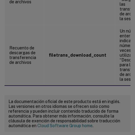
de archivos
las
transfe
de arch
la sesió
Un núm
entero 
indica e
número
Recuento de
veces q
descargas de
filetrans_download_count
utiliza 
transferencia
“Descar
de archivos
para las
transfe
de arch
la sesió
La documentación oficial de este producto está en inglés.
Las versiones en otros idiomas se ofrecen solo como
referencia y pueden incluir contenido traducido de forma
automática. Para obtener más información, consulte la
cláusula de exención de responsabilidad sobre traducción
automática en
Cloud Software Group home
.