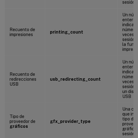
sesión
Un núm
entero 
indica e
Recuento de
número
printing_count
impresiones
veces q
sesión u
la func
impresi
Un núm
entero 
indica e
Recuento de
número
redirecciones
usb_redirecting_count
veces q
USB
sesión u
un dispo
USB
Una ca
que indi
Tipo de
tipo de
proveedor de
gfx_provider_type
proveed
gráficos
gráficos
sesión