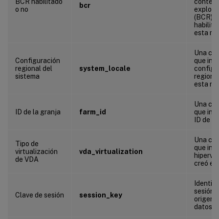
BCR habilitado
conteni
bcr
o no
explora
(BCR) e
habilit
esta má
Una ca
Configuración
que indi
regional del
system_locale
configu
sistema
regiona
esta má
Una ca
ID de la granja
farm_id
que indi
ID de la
Una ca
Tipo de
que indi
virtualización
vda_virtualization
hipervis
de VDA
creó el
Identifi
sesión 
Clave de sesión
session_key
origen d
datos