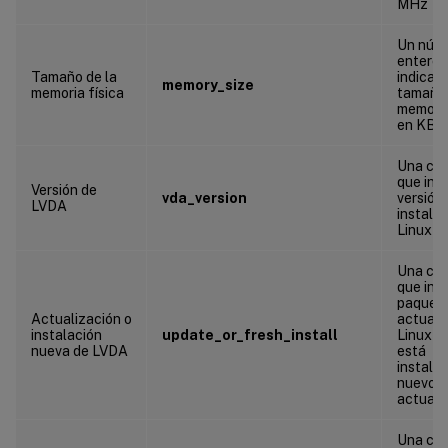
MHz
Un núm
entero 
Tamaño de la
indica e
memory_size
memoria física
tamaño 
memoria
en KB
Una ca
que indi
Versión de
vda_version
versión
LVDA
instala
Linux V
Una ca
que indi
paquet
Actualización o
actual 
instalación
update_or_fresh_install
Linux V
nueva de LVDA
está
instala
nuevo o
actuali
Una ca