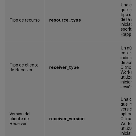
Una ca
que indi
tipo de
de la se
Tipo de recurso
resource_type
iniciada
escritor
<appna
Un núm
entero 
indica e
de apli
Tipo de cliente
receiver_type
Citrix
de Receiver
Worksp
utilizad
iniciar l
sesión
Una ca
que indi
versión 
Versión del
aplicac
cliente de
receiver_version
Citrix
Receiver
Worksp
utilizad
iniciar l