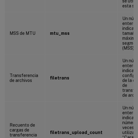
se utili
esta se
Un núm
entero 
indica e
MSS de MTU
mtu_mss
tamaño
máximo
segmen
(MSS)
Un núm
entero 
indica l
Transferencia
configu
filetrans
de archivos
de la di
de
transfe
de arch
Un núm
entero 
indica e
número
Recuento de
veces q
cargas de
filetrans_upload_count
utiliza 
transferencia
“Cargar