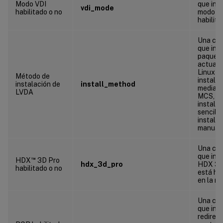
Modo VDI
que indi
vdi_mode
habilitado o no
modo VD
habilit
Una ca
que indi
paquet
actual 
Linux V
Método de
instala
instalación de
install_method
median
LVDA
MCS, P
instala
sencilla
instala
manual.
Una ca
que indi
™
HDX
3D Pro
hdx_3d_pro
HDX 3D
habilitado o no
está ha
en la m
Una ca
que indi
redirec