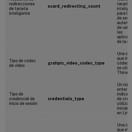
redirecciones
tarjeta
scard_redirecting_count
de tarjeta
intelig
inteligente
para los
de sesió
autenti
de usua
las
aplicac
de la se
Una ca
que ind
Tipo de códec
grahpic_video_codec_type
códec d
de vídeo
se utili
Thinwir
Un núm
entero 
Tipo de
indica e
credencial de
credentials_type
de cred
inicio de sesión
utilizad
iniciar 
en Linu
Una ca
que indi