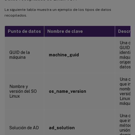
La siguiente tabla muestra un ejemplo de los tipos de datos
recopilados.
Punto de datos
Nombre de clave
Descrip
Una ca
GUID q
GUID de la
identifi
machine_guid
máquina
máquin
origen d
datos
Una ca
que indi
Nombre y
nombre 
versión del SO
os_name_version
versión
Linux
Linux de
máquin
Una ca
que indi
método
Solución de AD
ad_solution
unión a
dominio