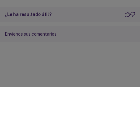
¿Le ha resultado útil?
Envíenos sus comentarios
Comentarios sobre el sitio
Sus opciones de privacidad
Condiciones legales y de
privacidad
Preferencias de cookies
docs.cloud.com
© 1999-
2026
Cloud Software Group, Inc. All rights reserved.