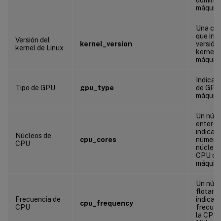
máquin
Una ca
que indi
Versión del
kernel_version
versión 
kernel de Linux
kernel d
máquin
Indica e
Tipo de GPU
gpu_type
de GPU 
máquin
Un núm
entero 
indica e
Núcleos de
cpu_cores
número
CPU
núcleos
CPU de 
máquin
Un núm
flotant
Frecuencia de
indica l
cpu_frequency
CPU
frecuen
la CPU 