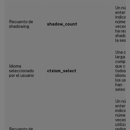
Un núm
entero 
indica e
Recuento de
número
shadow_count
shadowing
veces q
ha real
shadow
la sesió
Una ca
larga
compue
Idioma
que con
seleccionado
ctxism_select
todos l
por el usuario
idiomas
los usua
han
selecci
Un núm
entero 
indica e
número
veces q
utiliza l
Recuento de
redirec