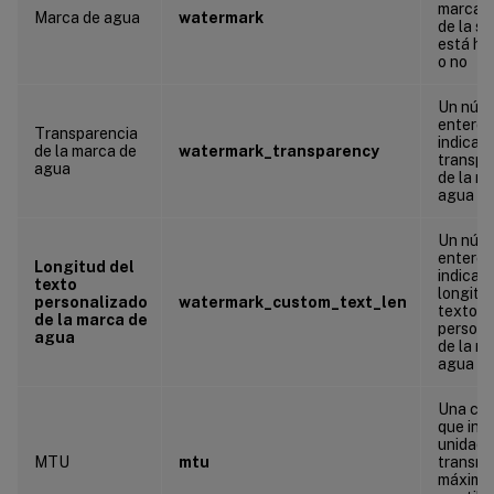
marca 
Marca de agua
watermark
de la se
está ha
o no
Un núm
entero 
Transparencia
indica l
de la marca de
watermark_transparency
transpa
agua
de la m
agua
Un núm
entero 
Longitud del
indica l
texto
longitu
personalizado
watermark_custom_text_len
texto
de la marca de
persona
agua
de la m
agua
Una ca
que indi
unidad 
MTU
mtu
transmi
máxima