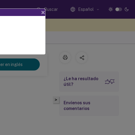
Buscar
Español
×
e sus comentarios aquí
er en inglés
¿Le ha resultado
útil?
>
Envíenos sus
comentarios