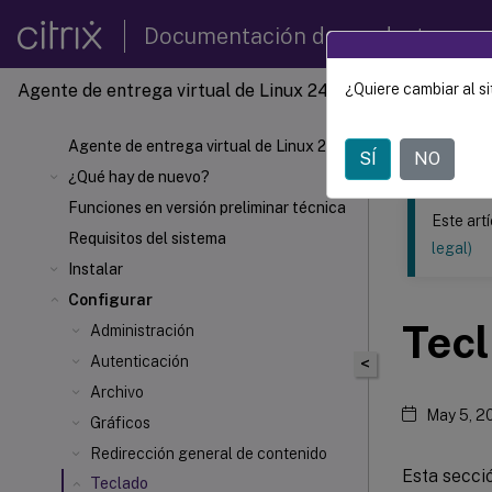
Documentación de productos
Agente de entrega virtual de Linux 2407
¿Quiere cambiar al si
Este contenid
Agente 
Agente de entrega virtual de Linux 2407
SÍ
NO
¿Qué hay de nuevo?
Funciones en versión preliminar técnica
Este art
Requisitos del sistema
legal)
Instalar
Configurar
Tec
Administración
Autenticación
<
Archivo
May 5, 2
Gráficos
Redirección general de contenido
Esta secci
Teclado