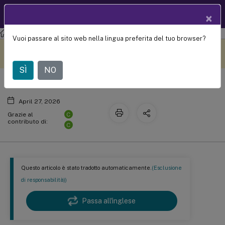
Documentazio
IT
×
ne dei prodotti
Citrix Virtual Apps and Desktops
7 2203 LTSR
Vuoi passare al sito web nella lingua preferita del tuo browser?
Criteri
Questo contenuto è stato
Metti qui i tuoi commenti
tradotto dinamicamente
con traduzione automatica.
SÌ
NO
April 27, 2026
C
Grazie al
contributo di:
C
Questo articolo è stato tradotto automaticamente.
(Esclusione
di responsabilità))
Passa all'inglese