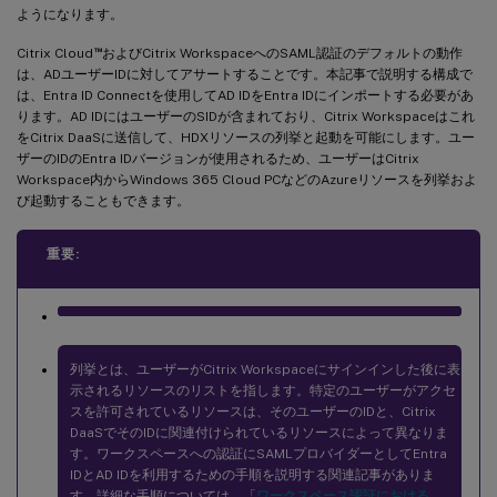
ようになります。
™
Citrix Cloud
およびCitrix WorkspaceへのSAML認証のデフォルトの動作
は、ADユーザーIDに対してアサートすることです。本記事で説明する構成で
は、Entra ID Connectを使用してAD IDをEntra IDにインポートする必要があ
ります。AD IDにはユーザーのSIDが含まれており、Citrix Workspaceはこれ
をCitrix DaaSに送信して、HDXリソースの列挙と起動を可能にします。ユー
ザーのIDのEntra IDバージョンが使用されるため、ユーザーはCitrix
Workspace内からWindows 365 Cloud PCなどのAzureリソースを列挙およ
び起動することもできます。
重要:
列挙とは、ユーザーがCitrix Workspaceにサインインした後に表
示されるリソースのリストを指します。特定のユーザーがアクセ
スを許可されているリソースは、そのユーザーのIDと、Citrix
DaaSでそのIDに関連付けられているリソースによって異なりま
す。ワークスペースへの認証にSAMLプロバイダーとしてEntra
IDとAD IDを利用するための手順を説明する関連記事がありま
す。詳細な手順については、「
ワークスペース認証における