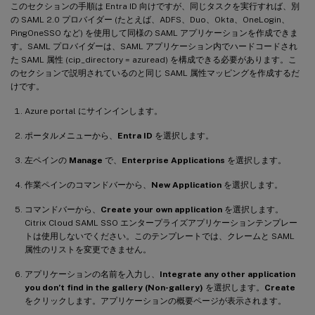
このセクションの手順は Entra ID 向けですが、同じタスクを実行すれば、別
の SAML 2.0 プロバイダー (たとえば、ADFS、Duo、Okta、OneLogin、
PingOneSSO など) を使用して同様の SAML アプリケーションを作成できま
す。SAML プロバイダーは、SAML アプリケーション内でハードコードされ
た SAML 属性 (cip_directory = azuread) を構成できる必要があります。こ
のセクションで説明されているのと同じ SAML 属性マッピングを作成するだ
けです。
Azure portal にサインインします。
ポータルメニューから、
Entra ID
を選択します。
左ペインの
Manage
で、
Enterprise Applications
を選択します。
作業ペインのコマンドバーから、
New Application
を選択します。
コマンドバーから、
Create your own application
を選択します。
Citrix Cloud SAML SSO エンタープライズアプリケーションテンプレー
トは使用しないでください。このテンプレートでは、クレームと SAML
属性のリストを変更できません。
アプリケーションの名前を入力し、
Integrate any other application
you don’t find in the gallery (Non-gallery)
を選択します。
Create
をクリックします。アプリケーションの概要ページが表示されます。