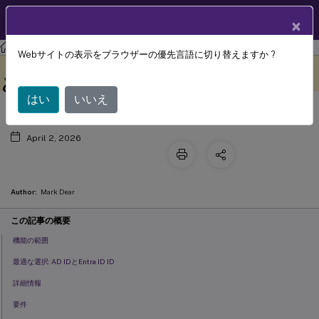
製品ドキュメン
JA
×
ト
シトリックスクラウド
Webサイトの表示をブラウザーの優先言語に切り替えますか ?
ワークスペース認証におけるEntra ID
このコンテンツは動的に機械
フィードバックを提供する
翻訳されています。
とEntra ID IDを使用したSAML
はい
いいえ
April 2, 2026
Author:
Mark Dear
この記事の概要
機能の範囲
最適な選択: AD IDとEntra ID ID
詳細情報
要件