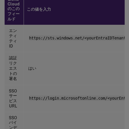
Cloud
のこの
この値を入力
フィー
ルド
エン
ティ
https://sts.windows.net/<yourEntraIDTenantI
ティ
ID
認証
リク
エス
はい
トの
署名
SSO
サー
https://login.microsoftonline.com/<yourEntr
ビス
URL
SSO
バイ
ンデ