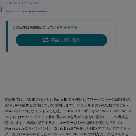
トラブルシューティング
Citrix Cloud SAML接続の構成
この記事は機械翻訳されています.
免責事項
英語に切り替え
ワークスペース認証におけるEntra ID
とEntra ID IDを使用したSAML
本記事では、AD IDの代わりにEntra ID IDを使用してワークスペース認証用の
SAMLを構成する方法について説明します。デフォルトのSAML動作でCitrix
™
Workspace
にサインインした後、Entra IDユーザーがWindows 365 Cloud
PCまたはEntra IDドメイン参加済みVDAを列挙できない場合に、この構成を
使用します。構成が完了すると、ユーザーはSAML認証を使用してCitrix
™
Workspaceにサインインし、Citrix DaaS
を介したHDXアプリとデスクトッ
プ、およびAzureを介したWindows 365 Cloud PCの両方にアクセスできる