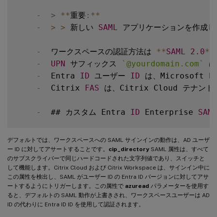
-
>
**
重要
:
**
-
>
>
 新しい 
SAML
 アプリケーションを作成し
-
  ワークスペースの認証方法は 
**
SAML
2.0
**
-
UPN
 サフィックス 
`
@yourdomain.com
`
 
-
  Entra 
ID
 ユーザー 
ID
 は、Microsoft E
-
  Citrix 
FAS
 は、Citrix Cloud 
-
  ## カスタム Entra 
ID
 Enterprise 
SAM
デフォルトでは、ワークスペースへの SAML サインインの動作は、AD ユーザ
ー ID に対してアサートすることです。
cip_directory
SAML 属性は、すべて
のサブスクライバーで同じハードコードされた文字列値であり、スイッチと
して機能します。Citrix Cloud および Citrix Workspace は、サインイン中に
この属性を検出し、SAML がユーザー ID の Entra ID バージョンに対してアサ
ートするようにトリガーします。この属性で
azuread
パラメーターを使用す
ると、デフォルトの SAML 動作が上書きされ、ワークスペースユーザーは AD
ID の代わりに Entra ID ID を使用して認証されます。