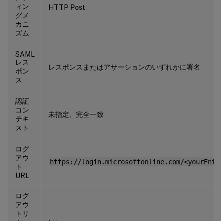
ィン
HTTP Post
グメ
カニ
ズム
SAML
レス
レスポンスまたはアサーションのいずれかに署名
ポン
ス
認証
コン
未指定、完全一致
テキ
スト
ログ
アウ
https://login.microsoftonline.com/<yourEntr
ト
URL
ログ
アウ
トリ