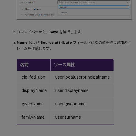
コマンドバーから、
Save
を選択します。
Name
および
Source attribute
フィールドに次の値を持つ追加のク
レームを作成します。
名前
ソース属性
cip_fed_upn
user.localuserprincipalname
displayName
user.displayname
givenName
user.givenname
familyName
user.surname