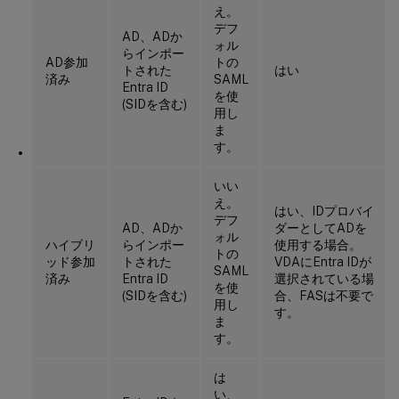
え。
デフ
AD、ADか
ォル
らインポー
AD参加
トの
トされた
はい
済み
SAML
Entra ID
を使
(SIDを含む)
用し
ま
す。
いい
え。
はい、IDプロバイ
デフ
AD、ADか
ダーとしてADを
ォル
ハイブリ
らインポー
使用する場合。
トの
ッド参加
トされた
VDAにEntra IDが
SAML
済み
Entra ID
選択されている場
を使
(SIDを含む)
合、FASは不要で
用し
す。
ま
す。
は
い、