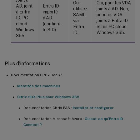
Oui,
Oui, pour les VDA
AD, joint
Entra ID
utilisez
joints à AD. Non,
à Entra
importé
SAML
pour les VDA
ID, PC
d’AD
via
joints à Entra ID
cloud
(contient
Entra
et les PC cloud
Windows
le SID)
ID.
Windows 365.
365
Plus d’informations
Documentation Citrix DaaS :
Identités des machines
Citrix HDX Plus pour Windows 365
Documentation Citrix FAS :
Installer et configurer
Documentation Microsoft Azure :
Qu’est-ce qu’Entra ID
Connect ?