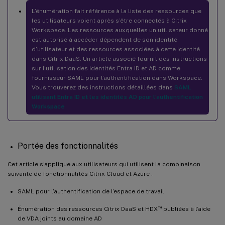
L’énumération fait référence à la liste des ressources que
les utilisateurs voient après s’être connectés à Citrix
Workspace. Les ressources auxquelles un utilisateur donné
est autorisé à accéder dépendent de son identité
d’utilisateur et des ressources associées à cette identité
dans Citrix DaaS. Un article associé fournit des instructions
sur l’utilisation des identités Entra ID et AD comme
fournisseur SAML pour l’authentification dans Workspace.
Vous trouverez des instructions détaillées dans
SAML
utilisant Entra ID et les identités AD pour l’authentification
Workspace
Portée des fonctionnalités
Cet article s’applique aux utilisateurs qui utilisent la combinaison
suivante de fonctionnalités Citrix Cloud et Azure :
SAML pour l’authentification de l’espace de travail
™
Énumération des ressources Citrix DaaS et HDX
publiées à l’aide
de VDA joints au domaine AD