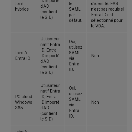
ID importé
Joint
le
d’identité. FAS
d’AD
hybride
SAML
n’est pas requis si
(contient
par
Entra ID est
le SID)
défaut.
sélectionné pour
le VDA.
Utilisateur
Oui,
natif Entra
utilisez
ID, Entra
Joint à
SAML
ID importé
Non
Entra ID
via
d’AD
Entra
(contient
ID.
le SID)
Utilisateur
Oui,
natif Entra
utilisez
PC cloud
ID, Entra
SAML
Windows
ID importé
Non
via
365
d’AD
Entra
(contient
ID.
le SID)
Joint à