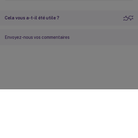
Cela vous a-t-il été utile ?
Envoyez-nous vos commentaires
Commentaires sur le site
Vos préférences de confidentialité
Confidentialité et
conditions légales
Préférences de cookies
docs.cloud.com