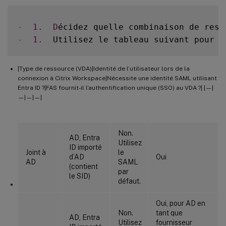
-
1.
D
écidez quelle combinaison de ress
-
1.
  Utilisez le tableau suivant pour d
|Type de ressource (VDA)|Identité de l’utilisateur lors de la
connexion à Citrix Workspace|Nécessite une identité SAML utilisant
Entra ID ?|FAS fournit-il l’authentification unique (SSO) au VDA ?| |—|
—|—|—|
Non.
AD, Entra
Utilisez
ID importé
Joint à
le
d’AD
Oui
AD
SAML
(contient
par
le SID)
défaut.
Oui, pour AD en
Non.
tant que
AD, Entra
Utilisez
fournisseur