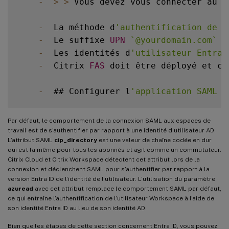
-
>
>
 Vous devez vous connecter au m
-
  La méthode d
'authentification de l
-
  Le suffixe 
UPN
`
@yourdomain.com
`
 d
-
  Les identités d
'utilisateur Entra 
-
  Citrix 
FAS
 doit être déployé et co
-
  ## Configurer l
'application SAML d
Par défaut, le comportement de la connexion SAML aux espaces de
travail est de s’authentifier par rapport à une identité d’utilisateur AD.
L’attribut SAML
cip_directory
est une valeur de chaîne codée en dur
qui est la même pour tous les abonnés et agit comme un commutateur.
Citrix Cloud et Citrix Workspace détectent cet attribut lors de la
connexion et déclenchent SAML pour s’authentifier par rapport à la
version Entra ID de l’identité de l’utilisateur. L’utilisation du paramètre
azuread
avec cet attribut remplace le comportement SAML par défaut,
ce qui entraîne l’authentification de l’utilisateur Workspace à l’aide de
son identité Entra ID au lieu de son identité AD.
Bien que les étapes de cette section concernent Entra ID, vous pouvez