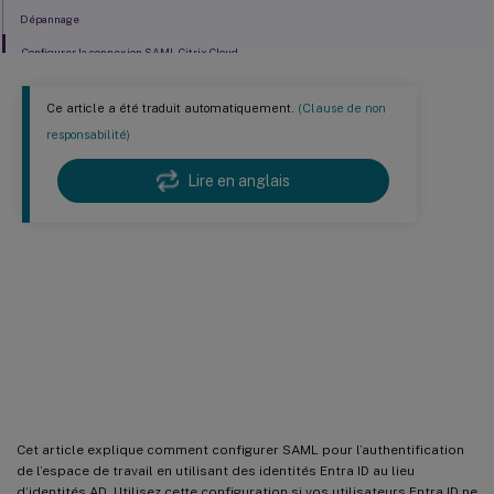
Dépannage
Configurer la connexion SAML Citrix Cloud
Ce article a été traduit automatiquement.
(Clause de non
responsabilité)
Lire en anglais
SAML avec Entra ID et identités
Entra ID pour l’authentification de
l’espace de travail
Cet article explique comment configurer SAML pour l’authentification
de l’espace de travail en utilisant des identités Entra ID au lieu
d’identités AD. Utilisez cette configuration si vos utilisateurs Entra ID ne