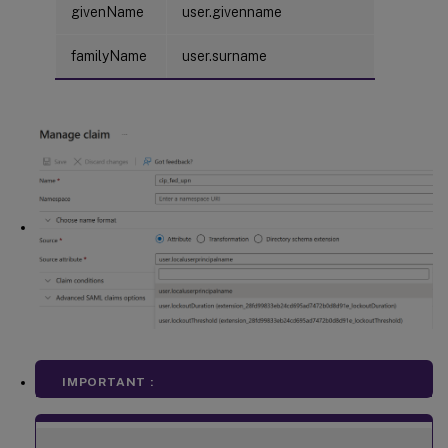
givenName
user.givenname
familyName
user.surname
IMPORTANT :