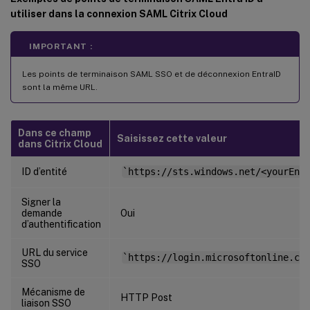
utiliser dans la connexion SAML Citrix Cloud
IMPORTANT :
Les points de terminaison SAML SSO et de déconnexion EntraID
sont la même URL.
Dans ce champ
Saisissez cette valeur
dans Citrix Cloud
ID d’entité
`https://sts.windows.net/<yourEnt
Signer la
demande
Oui
d’authentification
URL du service
`https://login.microsoftonline.co
SSO
Mécanisme de
HTTP Post
liaison SSO