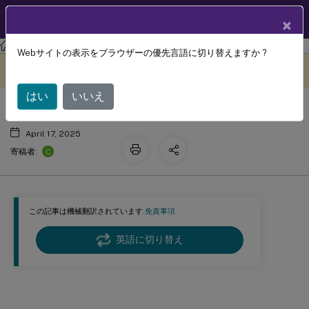
製品ドキュメン
JA
×
ト
Session Recording
Session Recordingサービス
Webサイトの表示をブラウザーの優先言語に切り替えますか ?
開始
このコンテンツは動的に機械
フィードバックを提供する
翻訳されています。
はい
いいえ
April 17, 2025
C
寄稿者:
この記事は機械翻訳されています.
免責事項
英語に切り替え
開始