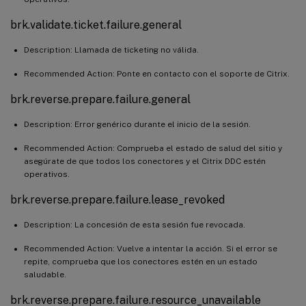
brk.validate.ticket.failure.general
Description: Llamada de ticketing no válida.
Recommended Action: Ponte en contacto con el soporte de Citrix.
brk.reverse.prepare.failure.general
Description: Error genérico durante el inicio de la sesión.
Recommended Action: Comprueba el estado de salud del sitio y
asegúrate de que todos los conectores y el Citrix DDC estén
operativos.
brk.reverse.prepare.failure.lease_revoked
Description: La concesión de esta sesión fue revocada.
Recommended Action: Vuelve a intentar la acción. Si el error se
repite, comprueba que los conectores estén en un estado
saludable.
brk.reverse.prepare.failure.resource_unavailable