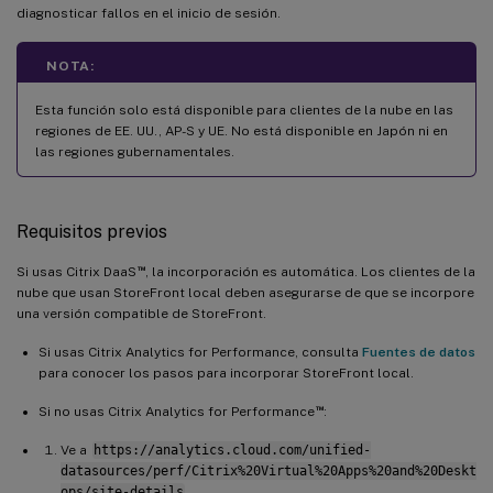
diagnosticar fallos en el inicio de sesión.
NOTA:
Esta función solo está disponible para clientes de la nube en las
regiones de EE. UU., AP-S y UE. No está disponible en Japón ni en
las regiones gubernamentales.
Requisitos previos
™
Si usas Citrix DaaS
, la incorporación es automática. Los clientes de la
nube que usan StoreFront local deben asegurarse de que se incorpore
una versión compatible de StoreFront.
Si usas Citrix Analytics for Performance, consulta
Fuentes de datos
para conocer los pasos para incorporar StoreFront local.
™
Si no usas Citrix Analytics for Performance
:
Ve a
https://analytics.cloud.com/unified-
datasources/perf/Citrix%20Virtual%20Apps%20and%20Deskt
ops/site-details
.