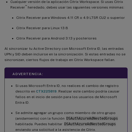
Cualquier versión de la aplicación Citrix Workspace. Si usas Citrix
™
Receiver
heredado, debes usar las siguientes versiones mínimas:
Citrix Receiver para Windows 4.11 CR o 4.9 LTSR CU2 o superior
Citrix Receiver para Linux 13.8
Citrix Receiver para Android 3.13 y posteriores
Al sincronizar tu Active Directory con Microsoft Entra ID, las entradas
UPN y SID deben incluirse en la sincronización. Si estas entradas no se
sincronizan, ciertos flujos de trabajo en Citrix Workspace fallan.
ADVERTENCIA:
Si usas Microsoft Entra ID, no realices el cambio de registro
descrito en
CTX225819
. Realizar este cambio podría causar
fallos en el inicio de sesión para los usuarios de Microsoft
Entra ID.
Se admite agregar un grupo como miembro de otro grupo
(anidamiento) con la función
DSAuthAzureAdNestedGroups
habilitada. Puedes habilitar
DSAuthAzureAdNestedGroups
enviando una solicitud a la asistencia de Citrix.