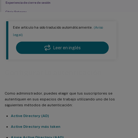
Experiencia de cierre de sesión
Citrix Gateway
Inicio de sesión único con Gateway
Este artículo ha sido traducido automáticamente.
(Aviso
Google
legal)
Okta
Leer en inglés
SAML 2.0
Servicio de autenticación federada de Citrix (FAS)
SSO de Entra ID en VDA
Configurar la autenticación
Más información
Como administrador, puedes elegir que tus suscriptores se
autentiquen en sus espacios de trabajo utilizando uno de los
siguientes métodos de autenticación:
Active Directory (AD)
Active Directory más token
Azure Active Directory (AAD)