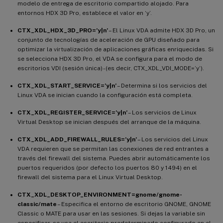
modelo de entrega de escritorio compartido alojado. Para
entornos HDX 3D Pro, establece el valor en ‘y’.
CTX_XDL_HDX_3D_PRO=’y|n’
– El Linux VDA admite HDX 3D Pro, un
conjunto de tecnologías de aceleración de GPU diseñado para
optimizar la virtualización de aplicaciones gráficas enriquecidas. Si
se selecciona HDX 3D Pro, el VDA se configura para el modo de
escritorios VDI (sesión única) - (es decir, CTX_XDL_VDI_MODE=’y’).
CTX_XDL_START_SERVICE=’y|n’
– Determina si los servicios del
Linux VDA se inician cuando la configuración está completa.
CTX_XDL_REGISTER_SERVICE=’y|n’
– Los servicios de Linux
Virtual Desktop se inician después del arranque de la máquina.
CTX_XDL_ADD_FIREWALL_RULES=’y|n’
– Los servicios del Linux
VDA requieren que se permitan las conexiones de red entrantes a
través del firewall del sistema. Puedes abrir automáticamente los
puertos requeridos (por defecto los puertos 80 y 1494) en el
firewall del sistema para el Linux Virtual Desktop.
CTX_XDL_DESKTOP_ENVIRONMENT=gnome/gnome-
classic/mate
– Especifica el entorno de escritorio GNOME, GNOME
Classic o MATE para usar en las sesiones. Si dejas la variable sin
especificar, se usa el escritorio predeterminado configurado en el