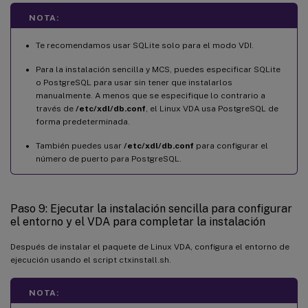
NOTA:
Te recomendamos usar SQLite solo para el modo VDI.
Para la instalación sencilla y MCS, puedes especificar SQLite
o PostgreSQL para usar sin tener que instalarlos
manualmente. A menos que se especifique lo contrario a
través de
/etc/xdl/db.conf
, el Linux VDA usa PostgreSQL de
forma predeterminada.
También puedes usar
/etc/xdl/db.conf
para configurar el
número de puerto para PostgreSQL.
Paso 9: Ejecutar la instalación sencilla para configurar
el entorno y el VDA para completar la instalación
Después de instalar el paquete de Linux VDA, configura el entorno de
ejecución usando el script ctxinstall.sh.
NOTA: