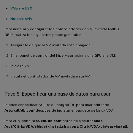
VMware ESX
Nutanix AHV
Para instalar y configurar los controladores de VM invitada NVIDIA
GRID, realiza los siguientes pasos generales:
Asegúrate de que la VM invitada esté apagada.
En el panel de control del hipervisor, asigna una GPU a la VM.
Inicia la VM.
Instala el controlador de VM invitada en la VM.
Paso 8: Especificar una base de datos para usar
Puedes especificar SQLite o PostgreSQL para usar editando
/etc/xdl/db.conf
después de instalar el paquete de Linux VDA.
Para ello, edita
/etc/xdl/db.conf
antes de ejecutar
sudo
/opt/Citrix/VDA/sbin/ctxinstall.sh
o
/opt/Citrix/VDA/bin/easyinstall
.