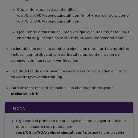
Copiando el archivo de plantilla
/opt/Citrix/VDA/sbin/ctxinstall.conf.tmpl y guardándolo como
/opt/Citrix/VDA/sbin/ctxinstall.conf.
Ejecutando ctxinstall.sh. Cada vez que ejecutes ctxinstall.sh, tu
entrada se guardará en /opt/Citrix/VDA/sbin/ctxinstall.conf.
La instalación sencilla admite la ejecución modular. Los módulos
incluyen comprobación previa, instalación, configuración de
dominio, configuración y verificación.
Los detalles de depuración para este script se pueden encontrar
en /var/log/xdl/ctxinstall.log.
Para obtener más información, usa el comando de ayuda
ctxinstall.sh -h
.
NOTA:
Siguiendo el principio de privilegio mínimo, asegúrate de que
solo el usuario root pueda leer
/opt/Citrix/VDA/sbin/ctxinstall.conf
porque la contraseña