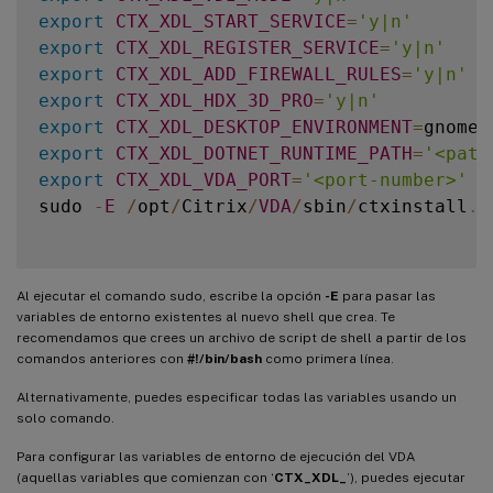
export
CTX_XDL_START_SERVICE
=
'y|n'
export
CTX_XDL_REGISTER_SERVICE
=
'y|n'
export
CTX_XDL_ADD_FIREWALL_RULES
=
'y|n'
export
CTX_XDL_HDX_3D_PRO
=
'y|n'
export
CTX_XDL_DESKTOP_ENVIRONMENT
=
gnome
|
export
CTX_XDL_DOTNET_RUNTIME_PATH
=
'<path
export
CTX_XDL_VDA_PORT
=
'<port-number>'
sudo 
-
E
/
opt
/
Citrix
/
VDA
/
sbin
/
ctxinstall
.
s
Al ejecutar el comando sudo, escribe la opción
-E
para pasar las
variables de entorno existentes al nuevo shell que crea. Te
recomendamos que crees un archivo de script de shell a partir de los
comandos anteriores con
#!/bin/bash
como primera línea.
Alternativamente, puedes especificar todas las variables usando un
solo comando.
Para configurar las variables de entorno de ejecución del VDA
(aquellas variables que comienzan con ‘
CTX_XDL_
’), puedes ejecutar