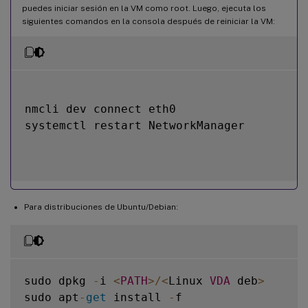
puedes iniciar sesión en la VM como root. Luego, ejecuta los
siguientes comandos en la consola después de reiniciar la VM:
nmcli dev connect eth0

systemctl restart NetworkManager

Para distribuciones de Ubuntu/Debian:
sudo dpkg 
-
i 
<
PATH
>
/
<
Linux 
VDA
 deb
>
sudo apt
-
get
 install 
-
f
