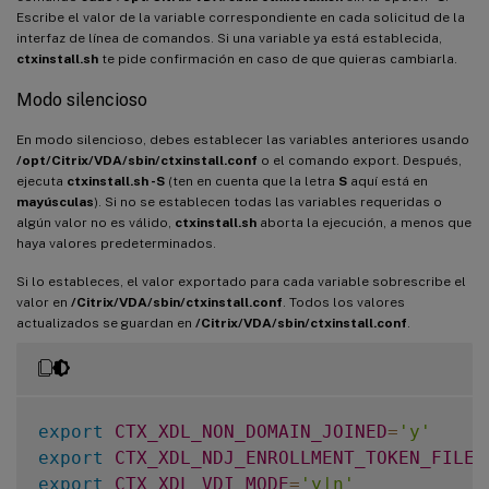
Escribe el valor de la variable correspondiente en cada solicitud de la
interfaz de línea de comandos. Si una variable ya está establecida,
ctxinstall.sh
te pide confirmación en caso de que quieras cambiarla.
Modo silencioso
En modo silencioso, debes establecer las variables anteriores usando
/opt/Citrix/VDA/sbin/ctxinstall.conf
o el comando export. Después,
ejecuta
ctxinstall.sh -S
(ten en cuenta que la letra
S
aquí está en
mayúsculas
). Si no se establecen todas las variables requeridas o
algún valor no es válido,
ctxinstall.sh
aborta la ejecución, a menos que
haya valores predeterminados.
Si lo estableces, el valor exportado para cada variable sobrescribe el
valor en
/Citrix/VDA/sbin/ctxinstall.conf
. Todos los valores
actualizados se guardan en
/Citrix/VDA/sbin/ctxinstall.conf
.
export
CTX_XDL_NON_DOMAIN_JOINED
=
'y'
export
CTX_XDL_NDJ_ENROLLMENT_TOKEN_FILE
=
export
CTX_XDL_VDI_MODE
=
'y|n'