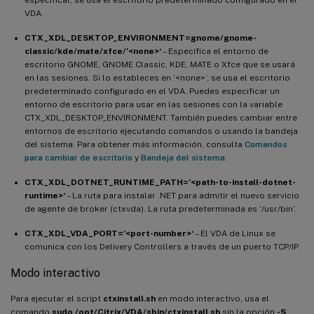
VDA.
CTX_XDL_DESKTOP_ENVIRONMENT=gnome/gnome-
classic/kde/mate/xfce/’<none>‘
– Especifica el entorno de
escritorio GNOME, GNOME Classic, KDE, MATE o Xfce que se usará
en las sesiones. Si lo estableces en ‘<none>’, se usa el escritorio
predeterminado configurado en el VDA. Puedes especificar un
entorno de escritorio para usar en las sesiones con la variable
CTX_XDL_DESKTOP_ENVIRONMENT. También puedes cambiar entre
entornos de escritorio ejecutando comandos o usando la bandeja
del sistema. Para obtener más información, consulta
Comandos
para cambiar de escritorio
y
Bandeja del sistema
.
CTX_XDL_DOTNET_RUNTIME_PATH=’<path-to-install-dotnet-
runtime>‘
– La ruta para instalar .NET para admitir el nuevo servicio
de agente de broker (ctxvda). La ruta predeterminada es ‘/usr/bin’.
CTX_XDL_VDA_PORT=’<port-number>‘
– El VDA de Linux se
comunica con los Delivery Controllers a través de un puerto TCP/IP.
Modo interactivo
Para ejecutar el script
ctxinstall.sh
en modo interactivo, usa el
comando
sudo /opt/Citrix/VDA/sbin/ctxinstall.sh
sin la opción
-S
.