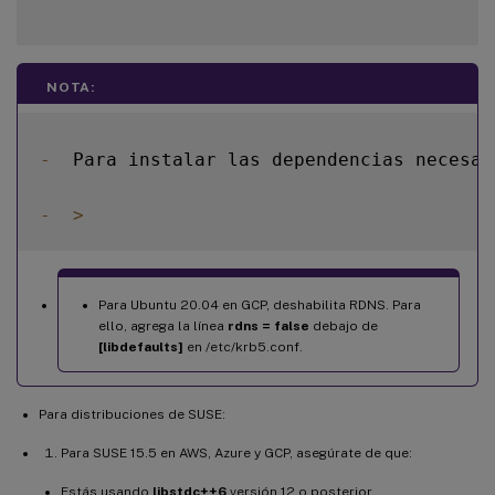
NOTA:
-
  Para instalar las dependencias necesar
-
>
Para Ubuntu 20.04 en GCP, deshabilita RDNS. Para
ello, agrega la línea
rdns = false
debajo de
[libdefaults]
en /etc/krb5.conf.
Para distribuciones de SUSE:
Para SUSE 15.5 en AWS, Azure y GCP, asegúrate de que:
Estás usando
libstdc++6
versión 12 o posterior.