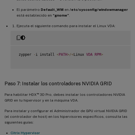
El parámetro
Default_WM
en
/etc/sysconfig/windowmanager
está establecido en
“gnome”
.
Ejecuta el siguiente comando para instalar el Linux VDA:
 zypper 
-
i install 
<
PATH
>
/
<
Linux 
VDA
RPM
>
Paso 7: Instalar los controladores NVIDIA GRID
™
Para habilitar HDX
3D Pro, debes instalar los controladores NVIDIA
GRID en tu hipervisor y en la máquina VDA.
Para instalar y configurar el Administrador de GPU virtual NVIDIA GRID
(el controlador de host) en los hipervisores específicos, consulta las
siguientes guías:
Citrix Hypervisor