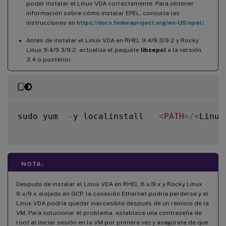
poder instalar el Linux VDA correctamente. Para obtener
información sobre cómo instalar EPEL, consulta las
instrucciones en
https://docs.fedoraproject.org/en-US/epel/
.
Antes de instalar el Linux VDA en RHEL 9.4/9.3/9.2 y Rocky
Linux 9.4/9.3/9.2, actualiza el paquete
libsepol
a la versión
3.4 o posterior.
sudo yum  
-
y localinstall   
<
PATH
>
/
<
Linux
NOTA:
Después de instalar el Linux VDA en RHEL 8.x/9.x y Rocky Linux
8.x/9.x alojado en GCP, la conexión Ethernet podría perderse y el
Linux VDA podría quedar inaccesible después de un reinicio de la
VM. Para solucionar el problema, establece una contraseña de
root al iniciar sesión en la VM por primera vez y asegúrate de que