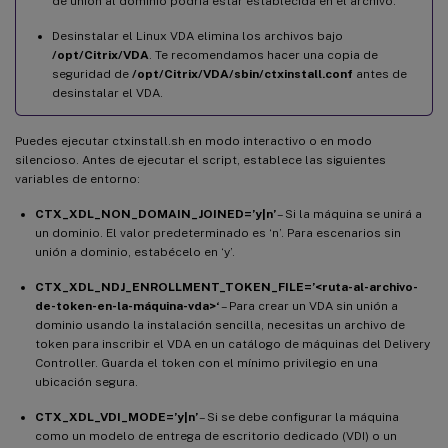
de unión al dominio podría estar establecida en el archivo.
Desinstalar el Linux VDA elimina los archivos bajo
/opt/Citrix/VDA
. Te recomendamos hacer una copia de
seguridad de
/opt/Citrix/VDA/sbin/ctxinstall.conf
antes de
desinstalar el VDA.
Puedes ejecutar ctxinstall.sh en modo interactivo o en modo
silencioso. Antes de ejecutar el script, establece las siguientes
variables de entorno:
CTX_XDL_NON_DOMAIN_JOINED=’y|n’
– Si la máquina se unirá a
un dominio. El valor predeterminado es ‘n’. Para escenarios sin
unión a dominio, estabécelo en ‘y’.
CTX_XDL_NDJ_ENROLLMENT_TOKEN_FILE=’<ruta-al-archivo-
de-token-en-la-máquina-vda>‘
– Para crear un VDA sin unión a
dominio usando la instalación sencilla, necesitas un archivo de
token para inscribir el VDA en un catálogo de máquinas del Delivery
Controller. Guarda el token con el mínimo privilegio en una
ubicación segura.
CTX_XDL_VDI_MODE=’y|n’
– Si se debe configurar la máquina
como un modelo de entrega de escritorio dedicado (VDI) o un