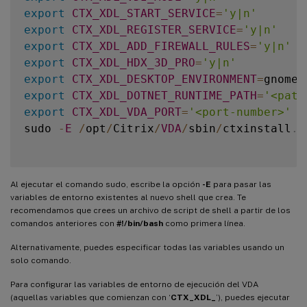
export
CTX_XDL_START_SERVICE
=
'y|n'
export
CTX_XDL_REGISTER_SERVICE
=
'y|n'
export
CTX_XDL_ADD_FIREWALL_RULES
=
'y|n'
export
CTX_XDL_HDX_3D_PRO
=
'y|n'
export
CTX_XDL_DESKTOP_ENVIRONMENT
=
gnome
|
export
CTX_XDL_DOTNET_RUNTIME_PATH
=
'<path
export
CTX_XDL_VDA_PORT
=
'<port-number>'
sudo 
-
E
/
opt
/
Citrix
/
VDA
/
sbin
/
ctxinstall
.
s
Al ejecutar el comando sudo, escribe la opción
-E
para pasar las
variables de entorno existentes al nuevo shell que crea. Te
recomendamos que crees un archivo de script de shell a partir de los
comandos anteriores con
#!/bin/bash
como primera línea.
Alternativamente, puedes especificar todas las variables usando un
solo comando.
Para configurar las variables de entorno de ejecución del VDA
(aquellas variables que comienzan con ‘
CTX_XDL_
’), puedes ejecutar