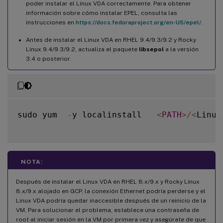
poder instalar el Linux VDA correctamente. Para obtener
información sobre cómo instalar EPEL, consulta las
instrucciones en
https://docs.fedoraproject.org/en-US/epel/
.
Antes de instalar el Linux VDA en RHEL 9.4/9.3/9.2 y Rocky
Linux 9.4/9.3/9.2, actualiza el paquete
libsepol
a la versión
3.4 o posterior.
sudo yum  
-
y localinstall   
<
PATH
>
/
<
Linux
NOTA:
Después de instalar el Linux VDA en RHEL 8.x/9.x y Rocky Linux
8.x/9.x alojado en GCP, la conexión Ethernet podría perderse y el
Linux VDA podría quedar inaccesible después de un reinicio de la
VM. Para solucionar el problema, establece una contraseña de
root al iniciar sesión en la VM por primera vez y asegúrate de que