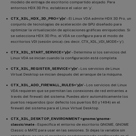
modelo de entrega de escritorio compartido alojado. Para
entornos HDX 3D Pro, establece el valor en ‘y’.
CTX_XDL_HDX_3D_PRO=’y|n’
– El Linux VDA admite HDX 3D Pro, un
conjunto de tecnologías de aceleración de GPU diseñado para
optimizar la virtualización de aplicaciones gráficas enriquecidas. Si
se selecciona HDX 3D Pro, el VDA se configura para el modo de
escritorios VDI (sesión única) - (es decir, CTX_XDL_VDI_MODE=’y’).
CTX_XDL_START_SERVICE=’y|n’
– Determina si los servicios del
Linux VDA se inician cuando la configuración está completa.
CTX_XDL_REGISTER_SERVICE=’y|n’
– Los servicios de Linux
Virtual Desktop se inician después del arranque de la máquina.
CTX_XDL_ADD_FIREWALL_RULES=’y|n’
– Los servicios del Linux
VDA requieren que se permitan las conexiones de red entrantes a
través del firewall del sistema. Puedes abrir automáticamente los
puertos requeridos (por defecto los puertos 80 y 1494) en el
firewall del sistema para el Linux Virtual Desktop.
CTX_XDL_DESKTOP_ENVIRONMENT=gnome/gnome-
classic/mate
– Especifica el entorno de escritorio GNOME, GNOME
Classic o MATE para usar en las sesiones. Si dejas la variable sin
especificar, se usa el escritorio predeterminado configurado en el