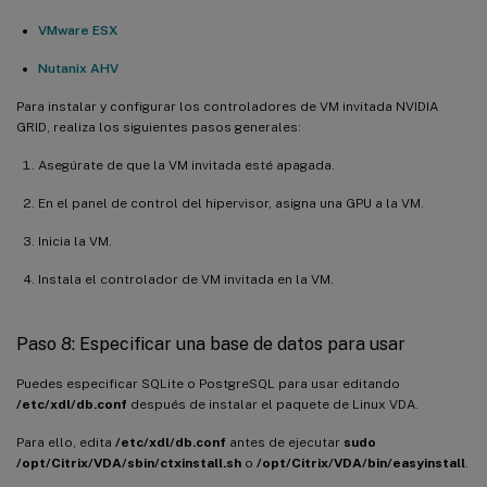
VMware ESX
Nutanix AHV
Para instalar y configurar los controladores de VM invitada NVIDIA
GRID, realiza los siguientes pasos generales:
Asegúrate de que la VM invitada esté apagada.
En el panel de control del hipervisor, asigna una GPU a la VM.
Inicia la VM.
Instala el controlador de VM invitada en la VM.
Paso 8: Especificar una base de datos para usar
Puedes especificar SQLite o PostgreSQL para usar editando
/etc/xdl/db.conf
después de instalar el paquete de Linux VDA.
Para ello, edita
/etc/xdl/db.conf
antes de ejecutar
sudo
/opt/Citrix/VDA/sbin/ctxinstall.sh
o
/opt/Citrix/VDA/bin/easyinstall
.