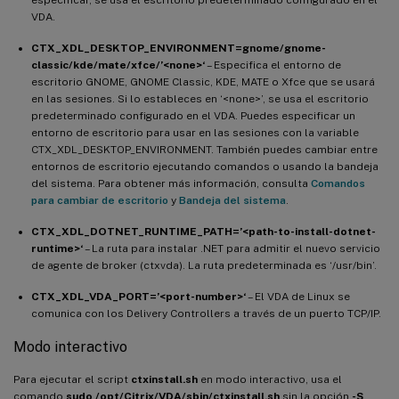
VDA.
CTX_XDL_DESKTOP_ENVIRONMENT=gnome/gnome-
classic/kde/mate/xfce/’<none>‘
– Especifica el entorno de
escritorio GNOME, GNOME Classic, KDE, MATE o Xfce que se usará
en las sesiones. Si lo estableces en ‘<none>’, se usa el escritorio
predeterminado configurado en el VDA. Puedes especificar un
entorno de escritorio para usar en las sesiones con la variable
CTX_XDL_DESKTOP_ENVIRONMENT. También puedes cambiar entre
entornos de escritorio ejecutando comandos o usando la bandeja
del sistema. Para obtener más información, consulta
Comandos
para cambiar de escritorio
y
Bandeja del sistema
.
CTX_XDL_DOTNET_RUNTIME_PATH=’<path-to-install-dotnet-
runtime>‘
– La ruta para instalar .NET para admitir el nuevo servicio
de agente de broker (ctxvda). La ruta predeterminada es ‘/usr/bin’.
CTX_XDL_VDA_PORT=’<port-number>‘
– El VDA de Linux se
comunica con los Delivery Controllers a través de un puerto TCP/IP.
Modo interactivo
Para ejecutar el script
ctxinstall.sh
en modo interactivo, usa el
comando
sudo /opt/Citrix/VDA/sbin/ctxinstall.sh
sin la opción
-S
.