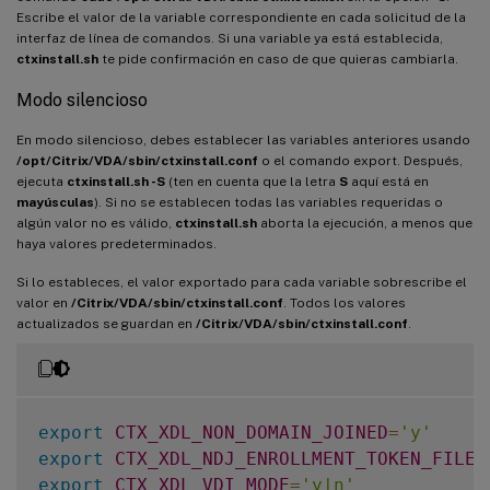
Escribe el valor de la variable correspondiente en cada solicitud de la
interfaz de línea de comandos. Si una variable ya está establecida,
ctxinstall.sh
te pide confirmación en caso de que quieras cambiarla.
Modo silencioso
En modo silencioso, debes establecer las variables anteriores usando
/opt/Citrix/VDA/sbin/ctxinstall.conf
o el comando export. Después,
ejecuta
ctxinstall.sh -S
(ten en cuenta que la letra
S
aquí está en
mayúsculas
). Si no se establecen todas las variables requeridas o
algún valor no es válido,
ctxinstall.sh
aborta la ejecución, a menos que
haya valores predeterminados.
Si lo estableces, el valor exportado para cada variable sobrescribe el
valor en
/Citrix/VDA/sbin/ctxinstall.conf
. Todos los valores
actualizados se guardan en
/Citrix/VDA/sbin/ctxinstall.conf
.
export
CTX_XDL_NON_DOMAIN_JOINED
=
'y'
export
CTX_XDL_NDJ_ENROLLMENT_TOKEN_FILE
=
export
CTX_XDL_VDI_MODE
=
'y|n'