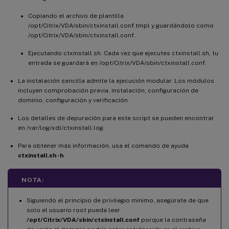
Copiando el archivo de plantilla
/opt/Citrix/VDA/sbin/ctxinstall.conf.tmpl y guardándolo como
/opt/Citrix/VDA/sbin/ctxinstall.conf.
Ejecutando ctxinstall.sh. Cada vez que ejecutes ctxinstall.sh, tu
entrada se guardará en /opt/Citrix/VDA/sbin/ctxinstall.conf.
La instalación sencilla admite la ejecución modular. Los módulos
incluyen comprobación previa, instalación, configuración de
dominio, configuración y verificación.
Los detalles de depuración para este script se pueden encontrar
en /var/log/xdl/ctxinstall.log.
Para obtener más información, usa el comando de ayuda
ctxinstall.sh -h
.
NOTA:
Siguiendo el principio de privilegio mínimo, asegúrate de que
solo el usuario root pueda leer
/opt/Citrix/VDA/sbin/ctxinstall.conf
porque la contraseña