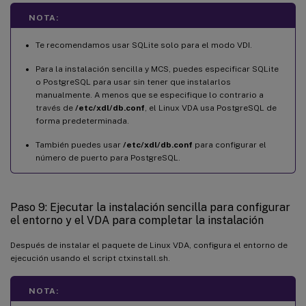
NOTA:
Te recomendamos usar SQLite solo para el modo VDI.
Para la instalación sencilla y MCS, puedes especificar SQLite
o PostgreSQL para usar sin tener que instalarlos
manualmente. A menos que se especifique lo contrario a
través de
/etc/xdl/db.conf
, el Linux VDA usa PostgreSQL de
forma predeterminada.
También puedes usar
/etc/xdl/db.conf
para configurar el
número de puerto para PostgreSQL.
Paso 9: Ejecutar la instalación sencilla para configurar
el entorno y el VDA para completar la instalación
Después de instalar el paquete de Linux VDA, configura el entorno de
ejecución usando el script ctxinstall.sh.
NOTA: