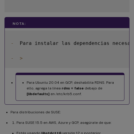
NOTA:
-
  Para instalar las dependencias necesar
-
>
Para Ubuntu 20.04 en GCP, deshabilita RDNS. Para
ello, agrega la línea
rdns = false
debajo de
[libdefaults]
en /etc/krb5.conf.
Para distribuciones de SUSE:
Para SUSE 15.5 en AWS, Azure y GCP, asegúrate de que:
Estás usando
libstdc++6
versión 12 o posterior.