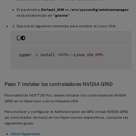
El parámetro
Default_WM
en
/etc/sysconfig/windowmanager
está establecido en
“gnome”
.
Ejecuta el siguiente comando para instalar el Linux VDA:
 zypper 
-
i install 
<
PATH
>
/
<
Linux 
VDA
RPM
>
Paso 7: Instalar los controladores NVIDIA GRID
™
Para habilitar HDX
3D Pro, debes instalar los controladores NVIDIA
GRID en tu hipervisor y en la máquina VDA.
Para instalar y configurar el Administrador de GPU virtual NVIDIA GRID
(el controlador de host) en los hipervisores específicos, consulta las
siguientes guías:
Citrix Hypervisor