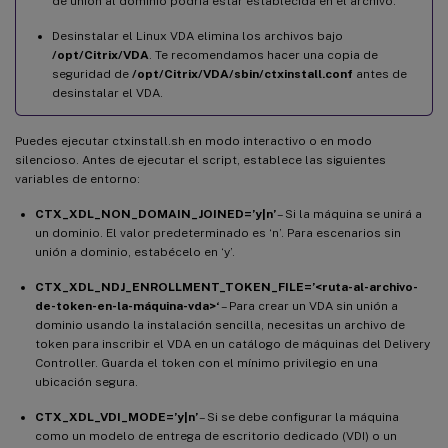
de unión al dominio podría estar establecida en el archivo.
Desinstalar el Linux VDA elimina los archivos bajo
/opt/Citrix/VDA
. Te recomendamos hacer una copia de
seguridad de
/opt/Citrix/VDA/sbin/ctxinstall.conf
antes de
desinstalar el VDA.
Puedes ejecutar ctxinstall.sh en modo interactivo o en modo
silencioso. Antes de ejecutar el script, establece las siguientes
variables de entorno:
CTX_XDL_NON_DOMAIN_JOINED=’y|n’
– Si la máquina se unirá a
un dominio. El valor predeterminado es ‘n’. Para escenarios sin
unión a dominio, estabécelo en ‘y’.
CTX_XDL_NDJ_ENROLLMENT_TOKEN_FILE=’<ruta-al-archivo-
de-token-en-la-máquina-vda>‘
– Para crear un VDA sin unión a
dominio usando la instalación sencilla, necesitas un archivo de
token para inscribir el VDA en un catálogo de máquinas del Delivery
Controller. Guarda el token con el mínimo privilegio en una
ubicación segura.
CTX_XDL_VDI_MODE=’y|n’
– Si se debe configurar la máquina
como un modelo de entrega de escritorio dedicado (VDI) o un