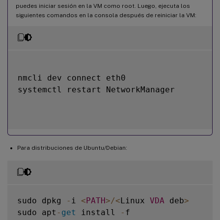
puedes iniciar sesión en la VM como root. Luego, ejecuta los
siguientes comandos en la consola después de reiniciar la VM:
nmcli dev connect eth0

systemctl restart NetworkManager

Para distribuciones de Ubuntu/Debian:
sudo dpkg 
-
i 
<
PATH
>
/
<
Linux 
VDA
 deb
>
sudo apt
-
get
 install 
-
f
