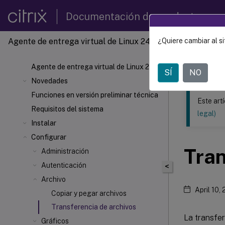
Documentación de productos
Agente de entrega virtual de Linux 2411
¿Quiere cambiar al si
Este contenid
Agente 
Agente de entrega virtual de Linux 2411
SÍ
NO
Novedades
Funciones en versión preliminar técnica
Este art
Requisitos del sistema
legal)
Instalar
Configurar
Tran
Administración
Autenticación
<
Archivo
April 10,
Copiar y pegar archivos
Transferencia de archivos
La transfer
Gráficos