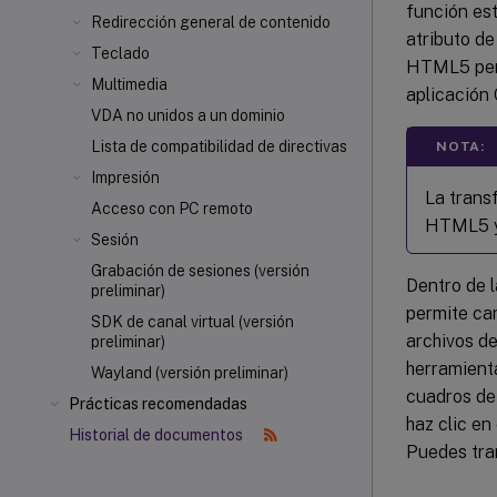
función est
Redirección general de contenido
atributo de
Teclado
HTML5 permi
Multimedia
aplicación
VDA no unidos a un dominio
Lista de compatibilidad de directivas
NOTA:
Impresión
La trans
Acceso con PC remoto
HTML5 y
Sesión
Grabación de sesiones (versión
Dentro de l
preliminar)
permite car
SDK de canal virtual (versión
archivos de
preliminar)
herramienta
Wayland (versión preliminar)
cuadros de 
Prácticas recomendadas
haz clic en
Historial de documentos
Puedes tran