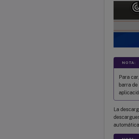
NOTA:
Para carg
barra de
aplicació
La descarg
descargues
automáticam