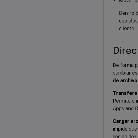
Mover o 
Dentro d
cópialos
cliente.
Direc
De forma pr
cambiar es
de archivo
Transfere
Permite o i
Apps and De
Cargar ar
impide que 
sesión de C