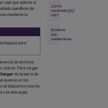
dor web que admite el
¿Le ha
aislado (sandbox) de
resultado
ones mediante la
útil?
Envíenos
sus
comentarios
 Workspace para
ferencia de archivos
o cliente. Para cargar
o
Cargar
de la barra de
ue quieras en los
 al dispositivo cliente,
a o la descarga.