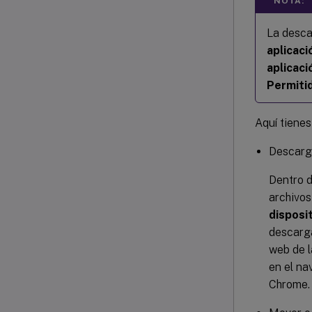
NOTA:
La desca
aplicac
aplicac
Permiti
Aquí tiene
Descarg
Dentro d
archivos
disposi
descarga
web de l
en el na
Chrome.