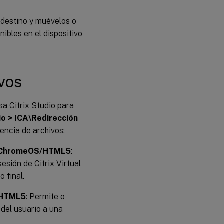
e destino y muévelos o
ibles en el dispositivo
vos
sa Citrix Studio para
io > ICA\Redirección
rencia de archivos:
ara ChromeOS/HTML5
:
esión de Citrix Virtual
 final.
S/HTML5
: Permite o
 del usuario a una
.