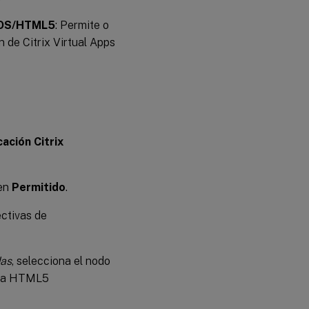
meOS/HTML5
: Permite o
 de Citrix Virtual Apps
cación Citrix
en
Permitido
.
ectivas de
das
, selecciona el nodo
ra HTML5