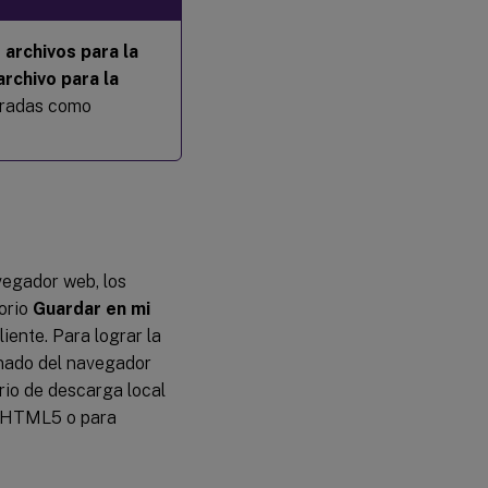
 archivos para la
rchivo para la
uradas como
vegador web, los
orio
Guardar en mi
iente. Para lograr la
inado del navegador
rio de descarga local
a HTML5 o para