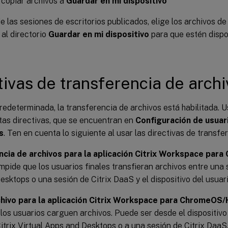
copiar archivos a
Guardar en mi dispositivo
e las sesiones de escritorios publicados, elige los archivos d
 al directorio
Guardar en mi dispositivo
para que estén dispon
tivas de transferencia de archi
edeterminada, la transferencia de archivos está habilitada. U
tas directivas, que se encuentran en
Configuración de usuar
s
. Ten en cuenta lo siguiente al usar las directivas de transfe
ncia de archivos para la aplicación Citrix Workspace p
mpide que los usuarios finales transfieran archivos entre una s
sktops o una sesión de Citrix DaaS y el dispositivo del usuario
chivo para la aplicación Citrix Workspace para ChromeO
los usuarios carguen archivos. Puede ser desde el dispositivo
itrix Virtual Apps and Desktops o a una sesión de Citrix DaaS