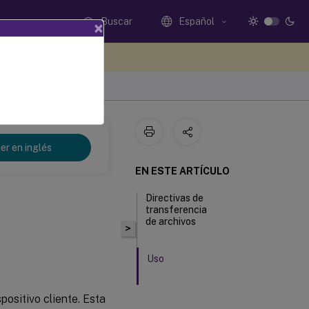
Buscar
Español
×
e sus comentarios aquí
er en inglés
EN ESTE ARTÍCULO
Directivas de
transferencia
de archivos
>
Uso
positivo cliente. Esta