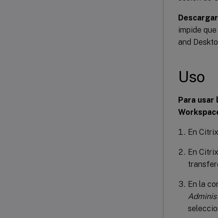
Descargar
impide que 
and Desktop
Uso
Para usar 
Workspac
En Citri
En Citri
transfer
En la co
Administ
selecci