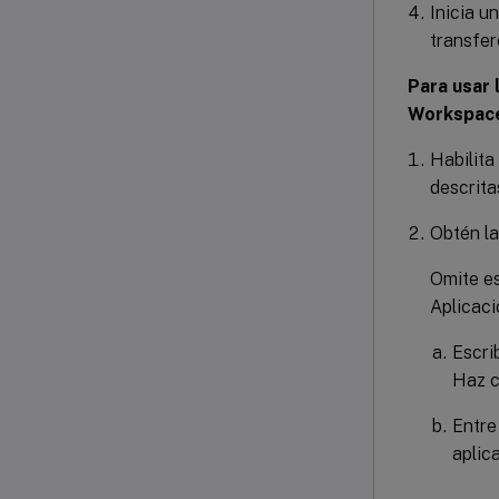
Inicia u
transfer
Para usar 
Workspace
Habilita
descrita
Obtén la
Omite es
Aplicac
Escr
Haz c
Entre
aplic