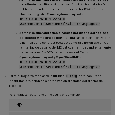
del cliente
: habilita la sincronización dinámica del diseño
del teclado, independientemente del valor DWORD de la
clave del Registro
SyncKeyboardLayout
en
HKEY_LOCAL_MACHINE\SYSTEM
\CurrentControlSet\Control\Citrix\LanguageBar
.
Admitir la sincronización dinámica del diseño del teclado
del cliente y mejora de IME
: habilita tanto la sincronización
dinámica del diseño del teclado como la sincronización de
la interfaz de usuario de IME del cliente, independientemente
de los valores DWORD de las claves del Registro
SyncKeyboardLayout
y
SyncClientIME
en
HKEY_LOCAL_MACHINE\SYSTEM
\CurrentControlSet\Control\Citrix\LanguageBar
.
Edita el Registro mediante la utilidad
ctxreg
para habilitar o
inhabilitar la función de sincronización dinámica del diseño del
teclado:
Para habilitar esta función, ejecuta el comando: