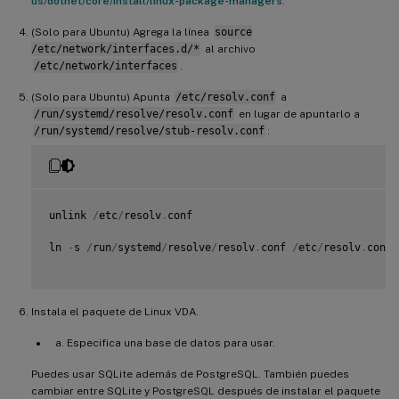
us/dotnet/core/install/linux-package-managers
.
(Solo para Ubuntu) Agrega la línea
source
/etc/network/interfaces.d/*
al archivo
/etc/network/interfaces
.
(Solo para Ubuntu) Apunta
/etc/resolv.conf
a
/run/systemd/resolve/resolv.conf
en lugar de apuntarlo a
/run/systemd/resolve/stub-resolv.conf
:
unlink 
/
etc
/
resolv
.
conf

ln 
-
s 
/
run
/
systemd
/
resolve
/
resolv
.
conf 
/
etc
/
resolv
.
conf

Instala el paquete de Linux VDA.
Especifica una base de datos para usar.
Puedes usar SQLite además de PostgreSQL. También puedes
cambiar entre SQLite y PostgreSQL después de instalar el paquete