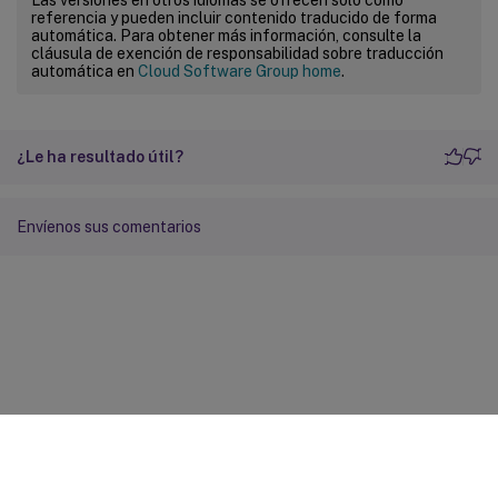
referencia y pueden incluir contenido traducido de forma
automática. Para obtener más información, consulte la
cláusula de exención de responsabilidad sobre traducción
automática en
Cloud Software Group home
.
¿Le ha resultado útil?
Envíenos sus comentarios