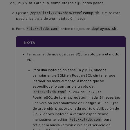
de Linux VDA. Para ello, completa los siguientes pasos:
Ejecuta
/opt/Citrix/VDA/sbin/ctxcleanup.sh
. Omite este
paso si se trata de una instalación nueva.
Edita
/etc/xdl/db.conf
antes de ejecutar
deploymcs.sh
.
NOTA:
Te recomendamos que uses SQLite solo para el modo
VDI.
Para una instalación sencilla y MCS, puedes
cambiar entre SQLite y PostgreSQL sin tener que
instalarlos manualmente. A menos que se
especifique lo contrario a través de
/etc/xdl/db.conf
, el VDA de Linux usa
PostgreSQL de forma predeterminada. Si necesitas
una versión personalizada de PostgreSQL en lugar
de la versión proporcionada por tu distribución de
Linux, debes instalar la versión especificada
manualmente, editar
/etc/xdl/db.conf
para
reflejar la nueva versión e iniciar el servicio de