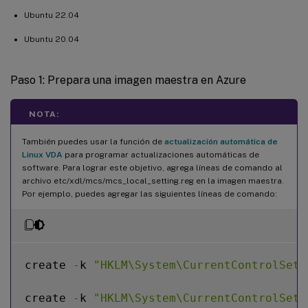
Ubuntu 22.04
Ubuntu 20.04
Paso 1: Prepara una imagen maestra en Azure
NOTA:
También puedes usar la función de
actualización automática de
Linux VDA
para programar actualizaciones automáticas de
software. Para lograr este objetivo, agrega líneas de comando al
archivo etc/xdl/mcs/mcs_local_setting.reg en la imagen maestra.
Por ejemplo, puedes agregar las siguientes líneas de comando:
create 
-
k 
"HKLM\System\CurrentControlSet\
create 
-
k 
"HKLM\System\CurrentControlSet\