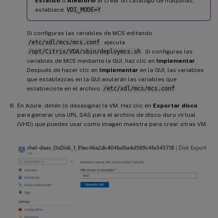
Estático
o
Aleatorio
al crear un catálogo de máquinas,
establece
VDI_MODE=Y
.
Si configuras las variables de MCS editando
/etc/xdl/mcs/mcs.conf
, ejecuta
/opt/Citrix/VDA/sbin/deploymcs.sh
. Si configuras las
variables de MCS mediante la GUI, haz clic en
Implementar
.
Después de hacer clic en
Implementar
en la GUI, las variables
que establezcas en la GUI anularán las variables que
estableciste en el archivo
/etc/xdl/mcs/mcs.conf
.
En Azure, detén (o desasigna) la VM. Haz clic en
Exportar disco
para generar una URL SAS para el archivo de disco duro virtual
(VHD) que puedes usar como imagen maestra para crear otras VM.