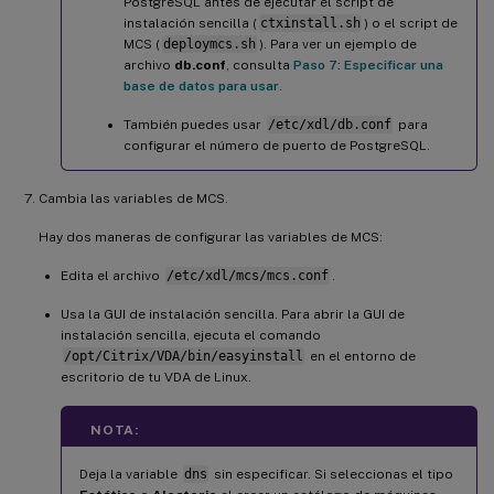
PostgreSQL antes de ejecutar el script de
instalación sencilla (
ctxinstall.sh
) o el script de
MCS (
deploymcs.sh
). Para ver un ejemplo de
archivo
db.conf
, consulta
Paso 7: Especificar una
base de datos para usar
.
También puedes usar
/etc/xdl/db.conf
para
configurar el número de puerto de PostgreSQL.
Cambia las variables de MCS.
Hay dos maneras de configurar las variables de MCS:
Edita el archivo
/etc/xdl/mcs/mcs.conf
.
Usa la GUI de instalación sencilla. Para abrir la GUI de
instalación sencilla, ejecuta el comando
/opt/Citrix/VDA/bin/easyinstall
en el entorno de
escritorio de tu VDA de Linux.
NOTA:
Deja la variable
dns
sin especificar. Si seleccionas el tipo