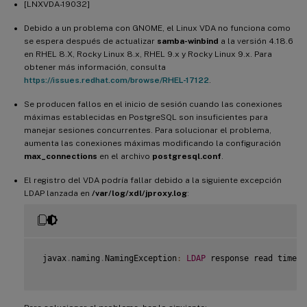
[LNXVDA-19032]
Debido a un problema con GNOME, el Linux VDA no funciona como
-
  Ubuntu
/
Debian
:
`
sudo setcap 'cap_ipc_o
se espera después de actualizar
samba-winbind
a la versión 4.18.6
en RHEL 8.X, Rocky Linux 8.x, RHEL 9.x y Rocky Linux 9.x. Para
-
RHEL
/
Rocky
:
`
sudo setcap 'cap_ipc_owne
obtener más información, consulta
https://issues.redhat.com/browse/RHEL-17122
.
-
SUSE
:
`
sudo setcap 'cap_ipc_owner=+ep'
Se producen fallos en el inicio de sesión cuando las conexiones
máximas establecidas en PostgreSQL son insuficientes para
manejar sesiones concurrentes. Para solucionar el problema,
aumenta las conexiones máximas modificando la configuración
max_connections
en el archivo
postgresql.conf
.
El registro del VDA podría fallar debido a la siguiente excepción
LDAP lanzada en
/var/log/xdl/jproxy.log
:
 javax
.
naming
.
NamingException
:
LDAP
 response read timed 