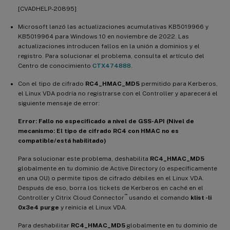
[CVADHELP-20895]
Microsoft lanzó las actualizaciones acumulativas KB5019966 y
KB5019964 para Windows 10 en noviembre de 2022. Las
actualizaciones introducen fallos en la unión a dominios y el
registro. Para solucionar el problema, consulta el artículo del
Centro de conocimiento
CTX474888
.
Con el tipo de cifrado
RC4_HMAC_MD5
permitido para Kerberos,
el Linux VDA podría no registrarse con el Controller y aparecerá el
siguiente mensaje de error:
Error: Fallo no especificado a nivel de GSS-API (Nivel de
mecanismo: El tipo de cifrado RC4 con HMAC no es
compatible/está habilitado)
Para solucionar este problema, deshabilita
RC4_HMAC_MD5
globalmente en tu dominio de Active Directory (o específicamente
en una OU) o permite tipos de cifrado débiles en el Linux VDA.
Después de eso, borra los tickets de Kerberos en caché en el
™
Controller y Citrix Cloud Connector
usando el comando
klist -li
0x3e4 purge
y reinicia el Linux VDA.
Para deshabilitar
RC4_HMAC_MD5
globalmente en tu dominio de