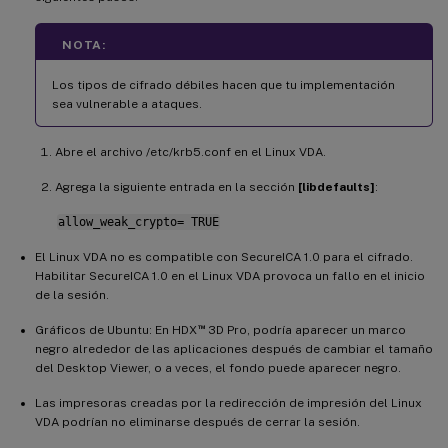
NOTA:
Los tipos de cifrado débiles hacen que tu implementación
sea vulnerable a ataques.
Abre el archivo /etc/krb5.conf en el Linux VDA.
Agrega la siguiente entrada en la sección
[libdefaults]
:
allow_weak_crypto= TRUE
El Linux VDA no es compatible con SecureICA 1.0 para el cifrado.
Habilitar SecureICA 1.0 en el Linux VDA provoca un fallo en el inicio
de la sesión.
™
Gráficos de Ubuntu: En HDX
3D Pro, podría aparecer un marco
negro alrededor de las aplicaciones después de cambiar el tamaño
del Desktop Viewer, o a veces, el fondo puede aparecer negro.
Las impresoras creadas por la redirección de impresión del Linux
VDA podrían no eliminarse después de cerrar la sesión.