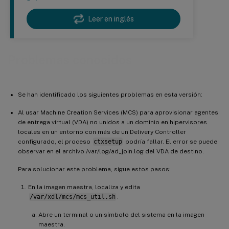
Leer en inglés
Problemas conocidos
Se han identificado los siguientes problemas en esta versión:
Al usar Machine Creation Services (MCS) para aprovisionar agentes
de entrega virtual (VDA) no unidos a un dominio en hipervisores
locales en un entorno con más de un Delivery Controller
configurado, el proceso
ctxsetup
podría fallar. El error se puede
observar en el archivo /var/log/ad_join.log del VDA de destino.
Para solucionar este problema, sigue estos pasos:
En la imagen maestra, localiza y edita
/var/xdl/mcs/mcs_util.sh
.
Abre un terminal o un símbolo del sistema en la imagen
maestra.