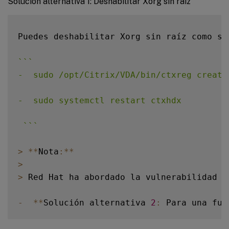
Solución alternativa 1: Deshabilitar Xorg sin raíz
Puedes deshabilitar Xorg sin raíz como so
`
`
`
-  sudo /opt/Citrix/VDA/bin/ctxreg create
-  sudo systemctl restart ctxhdx

`
`
`
>
**
Nota
:
**
>
>
 Red Hat ha abordado la vulnerabilidad d
-
**
Solución alternativa 
2
:
 Para una fun
Para mantener la funcionalidad de Xorg si