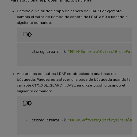
Para solucionar el problema, haz lo siguiente:
Cambia el valor de tiempo de espera de LDAP. Por ejemplo,
cambia el valor de tiempo de espera de LDAP a 60 s usando el
siguiente comando:
-
  ctxreg create 
-
k 
"HKLM\Software\Citrix\GroupPolic
Acelera las consultas LDAP estableciendo una base de
búsqueda. Puedes establecer una base de búsqueda usando la
variable CTX_XDL_SEARCH_BASE en ctxsetup.sh o usando el
siguiente comando:
-
  ctxreg create 
-
k 
"HKLM\Software\Citrix\VirtualDes