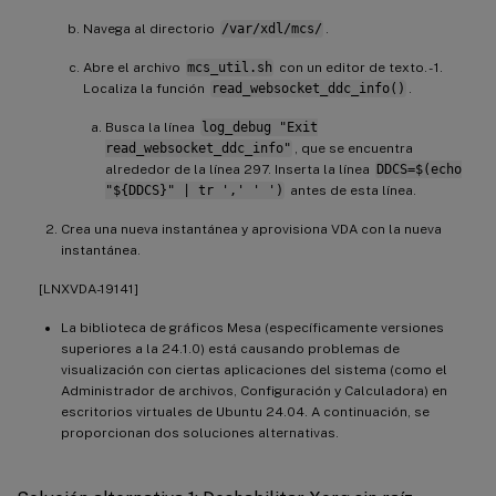
Navega al directorio
/var/xdl/mcs/
.
Abre el archivo
mcs_util.sh
con un editor de texto. - 1.
Localiza la función
read_websocket_ddc_info()
.
Busca la línea
log_debug "Exit
read_websocket_ddc_info"
, que se encuentra
alrededor de la línea 297. Inserta la línea
DDCS=$(echo
"${DDCS}" | tr ',' ' ')
antes de esta línea.
Crea una nueva instantánea y aprovisiona VDA con la nueva
instantánea.
[LNXVDA-19141]
La biblioteca de gráficos Mesa (específicamente versiones
superiores a la 24.1.0) está causando problemas de
visualización con ciertas aplicaciones del sistema (como el
Administrador de archivos, Configuración y Calculadora) en
escritorios virtuales de Ubuntu 24.04. A continuación, se
proporcionan dos soluciones alternativas.