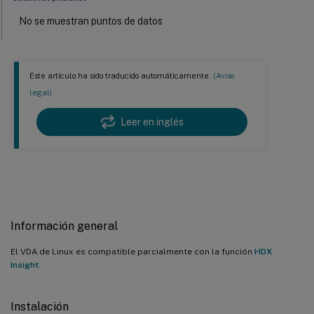
No se muestran puntos de datos
No se muestran puntos de datos de la aplicación
Este artículo ha sido traducido automáticamente.
(Aviso
legal)
Leer en inglés
™
HDX
Insight
Información general
El VDA de Linux es compatible parcialmente con la función
HDX
Insight
.
Instalación