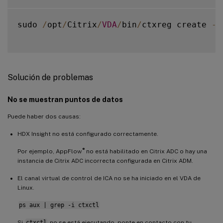
sudo 
/
opt
/
Citrix
/
VDA
/
bin
/
ctxreg create 
-
k
Solución de problemas
No se muestran puntos de datos
Puede haber dos causas:
HDX Insight no está configurado correctamente.
®
Por ejemplo, AppFlow
no está habilitado en Citrix ADC o hay una
instancia de Citrix ADC incorrecta configurada en Citrix ADM.
El canal virtual de control de ICA no se ha iniciado en el VDA de
Linux.
ps aux | grep -i ctxctl
Si
ctxctl
no se está ejecutando, ponte en contacto con tu