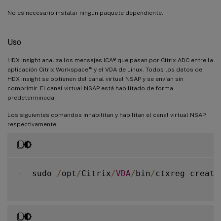
No es necesario instalar ningún paquete dependiente.
Uso
HDX Insight analiza los mensajes ICA® que pasan por Citrix ADC entre la
™
aplicación Citrix Workspace
y el VDA de Linux. Todos los datos de
HDX Insight se obtienen del canal virtual NSAP y se envían sin
comprimir. El canal virtual NSAP está habilitado de forma
predeterminada.
Los siguientes comandos inhabilitan y habilitan el canal virtual NSAP,
respectivamente:
-
  sudo 
/
opt
/
Citrix
/
VDA
/
bin
/
ctxreg create