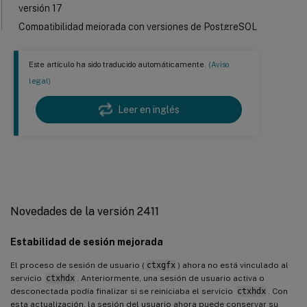
versión 17
Compatibilidad mejorada con versiones de PostgreSQL
Xorg sin raíz
La cuenta de servicio “ctxsrvr” se traslada a una nueva
Este artículo ha sido traducido automáticamente.
(Aviso
ubicación
legal)
Función mejorada para copiar y pegar archivos
Leer en inglés
Funcionalidad de teclado multiplataforma mejorada
Capacidad de cámara web mejorada
Compatibilidad con PipeWire en Ubuntu 24.04
Novedades
Ahora están disponibles de forma general la compatibilidad con
varios dispositivos de audio y el modo tolerante a pérdidas para
audio
Audio Quality Enhancer para audio adaptable (Technical
Novedades de la versión 2411
Preview)
Compatibilidad con más directivas de reconexión automática de
Estabilidad de sesión mejorada
clientes
El proceso de sesión de usuario (
ctxgfx
) ahora no está vinculado al
Novedades en versiones anteriores
servicio
ctxhdx
. Anteriormente, una sesión de usuario activa o
desconectada podía finalizar si se reiniciaba el servicio
ctxhdx
. Con
esta actualización, la sesión del usuario ahora puede conservar su