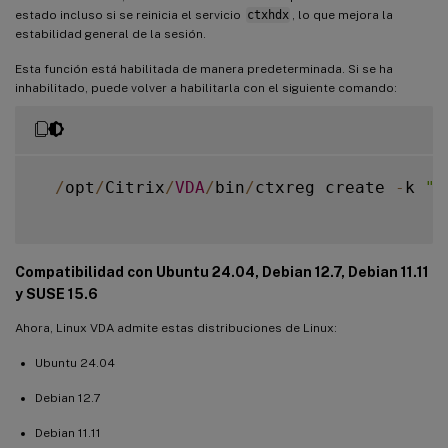
estado incluso si se reinicia el servicio
ctxhdx
, lo que mejora la
estabilidad general de la sesión.
Esta función está habilitada de manera predeterminada. Si se ha
inhabilitado, puede volver a habilitarla con el siguiente comando:
/
opt
/
Citrix
/
VDA
/
bin
/
ctxreg create 
-
k 
"H
Compatibilidad con Ubuntu 24.04, Debian 12.7, Debian 11.11
y SUSE 15.6
Ahora, Linux VDA admite estas distribuciones de Linux:
Ubuntu 24.04
Debian 12.7
Debian 11.11