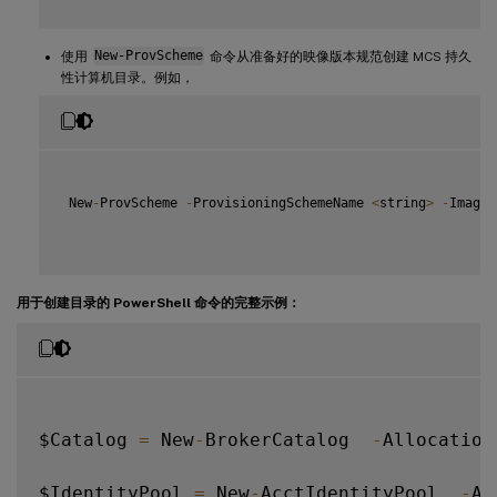
使用
New-ProvScheme
命令从准备好的映像版本规范创建 MCS 持久
性计算机目录。例如，
 New
-
ProvScheme 
-
ProvisioningSchemeName 
<
string
>
-
ImageV
用于创建目录的 PowerShell 命令的完整示例：
$Catalog 
=
 New
-
BrokerCatalog  
-
Allocation
$IdentityPool 
=
 New
-
AcctIdentityPool  
-
Al