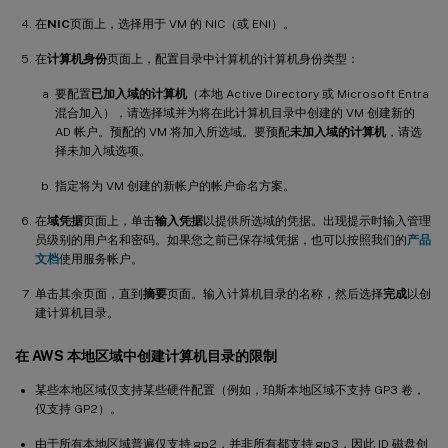
在
NIC
页面上，选择用于 VM 的 NIC（或 ENI）。
在
计算机身份
页面上，配置目录中计算机的计算机身份类型：
要配置
已加入域的计算机
（本地 Active Directory 或 Microsoft Entra
混合加入），请选择域并为将在此计算机目录中创建的 VM 创建新的
AD 帐户。预配的 VM 将加入所选域。要预配
未加入域的计算机
，请选
择未加入域选项。
指定将为 VM 创建的新帐户的帐户命名方案。
在
域凭据
页面上，单击
输入凭据
以提供所选域的凭据。出现提示时输入管理
员级别的用户名和密码。如果您之前已保存域凭据，也可以按照我们的
产品
文档
使用服务帐户。
单击其余页面，直到
摘要
页面。输入计算机目录的名称，然后选择
完成
以创
建计算机目录。
在 AWS 本地区域中创建计算机目录的限制
某些本地区域仅支持某些硬件配置（例如，珀斯本地区域不支持 GP3 卷，
仅支持 GP2）。
由于所有本地区域普遍仅支持 gp2，并非所有都支持 gp3，因此 ID 磁盘创