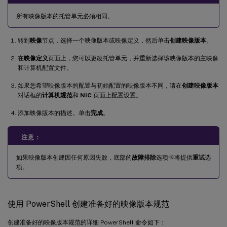
所有映像版本的托管单元必须相同。
转到
映像
节点，选择一个映像版本或映像定义，然后单击
创建映像版本
。
在
映像定义
页面上，您可以更改托管单元，并重新选择该映像版本的主映像
和计算机配置文件。
如果您希望映像版本的配置与初始配置的映像版本不同，请在
创建映像版本
对话框的
计算机规范
和
NIC
页面上配置设置。
添加映像版本的描述。单击
完成
。
注意：
如果映像版本创建因任何原因失败，底部的
故障排除
选项卡将提供
重试
选
项。
使用 PowerShell 创建准备好的映像版本规范
创建准备好的映像版本规范的详细 PowerShell 命令如下：