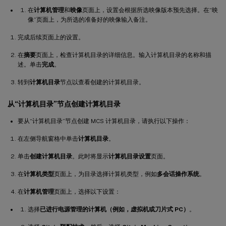
在
计算机管理
和
映像
页面上，设置会根据所选映像版本预先选择。在“映
像”页面上，为所选的准备好的映像输入备注。
完成后续页面上的设置。
在
摘要
页面上，检查计算机目录的详细信息。输入计算机目录的名称和描
述。单击
完成
。
转到
计算机目录
节点以查看创建的计算机目录。
从“计算机目录”节点创建计算机目录
要从“计算机目录”节点创建 MCS 计算机目录，请执行以下操作：
在左侧导航窗格中单击
计算机目录
。
单击
创建计算机目录
。此时将显示
计算机目录设置
页面。
在
计算机类型
页面上，为目录选择计算机类型，例如
多会话操作系统
。
在
计算机管理
页面上，选择以下设置：
选择
已进行电源管理的计算机（例如，虚拟机或刀片式 PC）
。