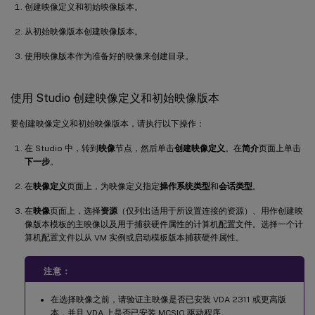
创建映像定义和初始映像版本。
从初始映像版本创建映像版本。
使用映像版本作为准备好的映像来创建目录。
使用 Studio 创建映像定义和初始映像版本
要创建映像定义和初始映像版本，请执行以下操作：
在 Studio 中，转到
映像
节点，然后单击
创建映像定义
。在
简介
页面上单击
下一步
。
在
映像定义
页面上，为映像定义指定
操作系统类型
和
会话类型
。
在
映像
页面上，选择
资源
（仅列出适用于所设置连接的资源）、用作创建映
像版本模板的主映像以及用于捕获硬件属性的计算机配置文件。选择一个计
算机配置文件以从 VM 实例或启动模板版本捕获硬件属性。
注意：
在选择映像之前，请验证主映像是否已安装 VDA 2311 或更高版
本，并且 VDA 上是否已安装 MCSIO 驱动程序。