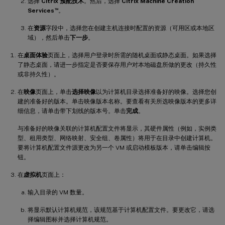
选择
Citrix 预配技术
。然后，选择
Citrix Machine Creation
™
Services
。
在
资源
字段中，选择您在创建主机连接时配置的资源（可用区或本地区
域），然后单击
下一步
。
在
桌面体验
页面上，选择用户登录时所需的随机桌面或静态桌面。如果选择
了静态桌面，请进一步指定是否要保存用户对本地磁盘所做的更改（持久性
或非持久性）。
在
映像
页面上，单击
选择映像
以为计算机目录选择准备好的映像。选择您创
建的准备好的版本。单击映像版本名称。要查看有关所选映像版本的更多详
细信息，请单击带下划线的版本号。单击
完成
。
与准备好的映像关联的计算机配置文件将显示，其硬件属性（例如，实例类
型、租用类型、网络映射、安全组、卷属性）将用于在目录中创建计算机。
要将计算机配置文件源更改为另一个 VM 或启动模板版本，请单击编辑按
钮。
在
虚拟机
页面上：
输入目录的 VM 数量。
将显示默认计算机规范，该规范基于计算机配置文件。要更改它，请选
择编辑图标并选择计算机规范。