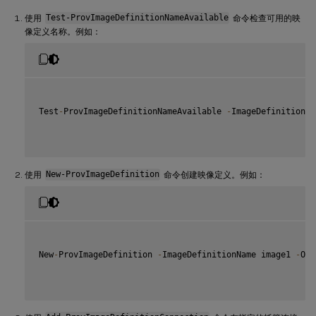
使用
Test-ProvImageDefinitionNameAvailable
命令检查可用的映
像定义名称。例如：
Test
-
ProvImageDefinitionNameAvailable 
-
ImageDefinitionNa
使用
New-ProvImageDefinition
命令创建映像定义。例如：
New
-
ProvImageDefinition 
-
ImageDefinitionName image1 
-
OsT