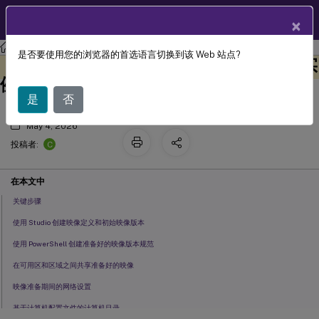
ZH
产品文档
×
Citrix DaaS
是否要使用您的浏览器的首选语言切换到该 Web 站点?
使用 Amazon WorkSpaces Core 托管实
此内容已经过机器动态翻译。
在此处提供反馈
例中的准备好的映像创建目录
是
否
May 4, 2026
C
投稿者:
在本文中
关键步骤
使用 Studio 创建映像定义和初始映像版本
使用 PowerShell 创建准备好的映像版本规范
在可用区和区域之间共享准备好的映像
映像准备期间的网络设置
基于计算机配置文件的计算机目录