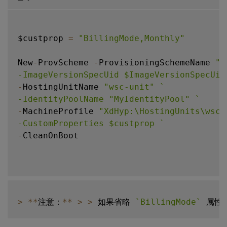
$custprop 
=
"BillingMode,Monthly"
New
-
ProvScheme 
-
ProvisioningSchemeName 
"M
-ImageVersionSpecUid $ImageVersionSpecUid
-
HostingUnitName 
"wsc-unit"
`
-IdentityPoolName "MyIdentityPool" 
`
-
MachineProfile 
"XdHyp:\HostingUnits\wsc-
-CustomProperties $custprop 
`
-
CleanOnBoot

>
**
注意：
**
>
>
 如果省略 
`
BillingMode
`
 属性