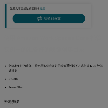
AWS 租用模式
这篇文章已经过机器翻译.
放弃
灵活计费
创建目录
切换到英文
使用 Studio 创建目录
使用 PowerShell 创建目录
使用 Amazon WorkSpaces Core 托管
启用 MCSIO 的目录
加密操作系统和身份磁盘
实例中的准备好的映像创建目录
为 VM 实例启用 NitroTPM 和 UEFI 安全启动
复制 VM 上的标签
创建准备好的映像，并使用这些准备好的映像通过以下方式创建 MCS 计算
使用 PowerShell 筛选 VM 实例
机目录：
后续步骤
Studio
更多信息
PowerShell
关键步骤