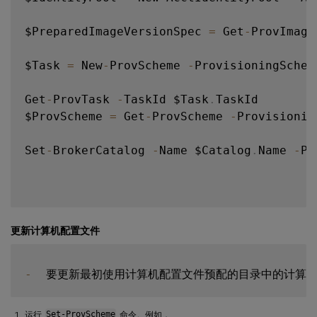
$PreparedImageVersionSpec 
=
 Get
-
ProvImage
$Task 
=
 New
-
ProvScheme 
-
ProvisioningSchem
Get
-
ProvTask 
-
TaskId $Task
.
TaskId

$ProvScheme 
=
 Get
-
ProvScheme 
-
Provisionin
Set
-
BrokerCatalog 
-
Name $Catalog
.
Name 
-
Pr
更新计算机配置文件
-
  要更新最初使用计算机配置文件预配的目录中的计算
运行
Set-ProvScheme
命令。例如，