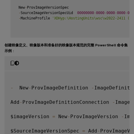
 New
-
ProvImageVersionSpec

-
SourceImageVersionSpecUid  
00000000
-
0000
-
0000
-
0000
-
000
-
MachineProfile 
'XDHyp:\HostingUnits\wsc\w2022-2411 (lt
创建映像定义、映像版本和准备好的映像版本规范的完整 PowerShell 命令集
示例
：
-
  New
-
ProvImageDefinition 
-
ImageDefiniti
Add
-
ProvImageDefinitionConnection 
-
ImageD
$imageVersion 
=
 New
-
ProvImageVersion 
-
Ima
$SourceImageVersionSpec 
=
 Add
-
ProvImageVe