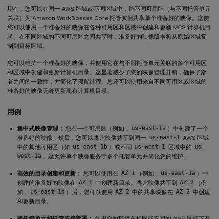
现在，您可以在同一 AWS 区域或不同区域中，跨不同可用区（与不同托管单元
关联）为 Amazon WorkSpaces Core 托管实例共享单个准备好的映像。这使
您可以使用一个准备好的映像在各种可用区和区域中创建和更新 MCS 计算机目
录。在不同区域的不同可用区之间共享时，准备好的映像版本将从原始区域复
制到目标区域。
您可以维护一个准备好的映像，并使用它在与不同托管单元关联的多个可用区
和区域中创建和更新计算机目录。这显著减少了您的映像管理开销，确保了部
署之间的一致性，并简化了预配过程。您还可以使用来自不同可用区或区域的
准备好的映像无缝更新现有计算机目录。
用例
集中式映像管理：
您在一个可用区（例如，
us-east-1a
）中创建了一个
准备好的映像。然后，您可以将此映像共享到同一
us-east-1
AWS 区域
中的其他可用区（如
us-east-1b
）或不同
us-west-1
区域中的
us-
west-1a
。这允许单个映像服务于多个托管单元并简化您的维护。
高效的目录创建和更新：
您可以使用在
AZ 1
（例如，
us-east-1a
）中
创建的准备好的映像在
AZ 1
中创建新目录。将此映像共享到
AZ 2
（例
如，
us-east-1b
）后，您可以使用
AZ 2
中的共享映像在
AZ 2
中创建
和更新目录。
跨托管单元和托管连接部署：
如果您的环境在相同或不同的 AWS 区域下有