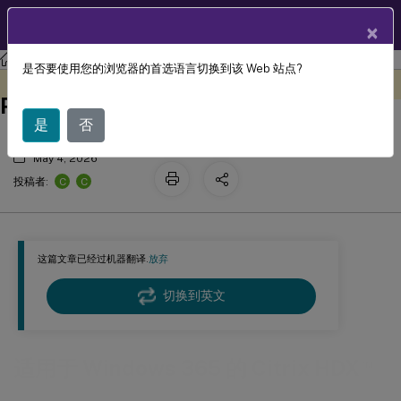
ZH
产品文档
×
Citrix DaaS
是否要使用您的浏览器的首选语言切换到该 Web 站点?
™
适用于 Windows 365 的 Citrix HDX
此内容已经过机器动态翻译。
在此处提供反馈
Plus
是
否
May 4, 2026
C
C
投稿者:
这篇文章已经过机器翻译.
放弃
切换到英文
™
适用于 Windows 365 的 Citrix HDX