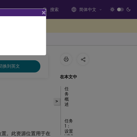
搜索
简体中文
×
处提供反馈
切换到英文
在本文中
任
务
概
>
述
任务
1：
设置
资源位置。此资源位置用于在
VPC