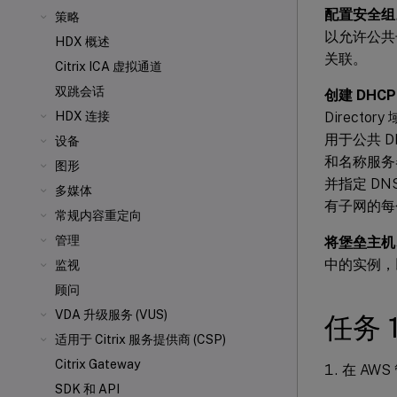
配置安全组
策略
以允许公共
HDX 概述
关联。
Citrix ICA
虚拟通道
双跳会话
创建 DHC
Directo
HDX 连接
用于公共 D
设备
和名称服务器
图形
并指定 DN
多媒体
有子网的每
常规内容重定向
管理
将堡垒主机、域
中的实例，以
监视
顾问
VDA 升级服务 (VUS)
任务 
适用于 Citrix 服务提供商 (CSP)
Citrix Gateway
在 AW
SDK 和 API