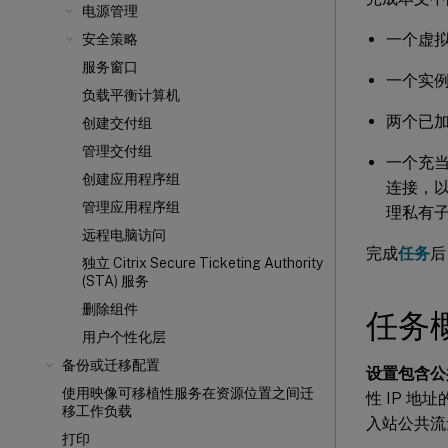
电源管理
一个虚拟
安全策略
服务窗口
一个实例，
负载平衡计算机
两个已加入
创建交付组
管理交付组
一个充当
创建应用程序组
连接，
管理应用程序组
理私有子
远程电脑访问
完成
任务
后
独立 Citrix Secure Ticketing Authority
(STA) 服务
删除组件
任务
用户个性化层
备份或迁移配置
设置包含公
使用映像可移植性服务在资源位置之间迁
性 IP 地
移工作负载
入站公共流
打印