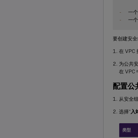
-
-
要创建安全
在 VP
为公共
在 VP
配置公
从安全
选择“
入
类型