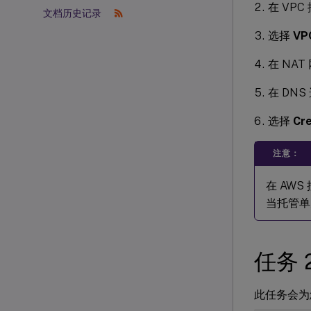
在 VP
文档历史记录
选择
VP
在 NAT
在 DN
选择
Cr
注意：
在 AWS
当托管单
任务
此任务会为