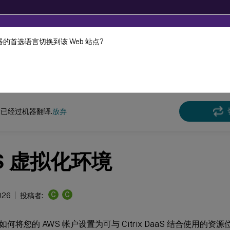
的首选语言切换到该 Web 站点?
机器动态翻译。
在此
DaaS
已经过机器翻译.
放弃
S 虚拟化环境
C
C
026
投稿者:
何将您的 AWS 帐户设置为可与 Citrix DaaS 结合使用的