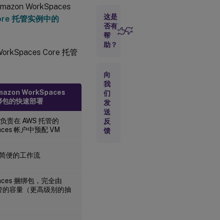
zon WorkSpaces
这是
 Core 托管实例中的
任
否有
务
帮
2：
助？
配
Spaces Core 托管
置
。
安
向
全
我
组
azon WorkSpaces
们
捆绑包的快速部署
发
任
送
务
n 负责在 AWS 托管的
反
3：
paces 帐户中预配 VM
馈
启
动
实
速简便的工作流
例
paces 捆绑包，完全由
任务
托管的容量（更高级别的抽
4：创
建
DHCP