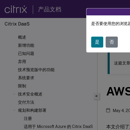
产品文档
Citrix DaaS
是否要使用您的浏览器
此内容已经过
概述
Citrix 
是
否
新增功能
已知问题
弃用
这篇文章
技术预览版中的功能
系统要求
限制
AW
技术安全概述
<
交付方法
规划和构建部署
May 4, 2
注册
本文介绍了如
适用于 Microsoft Azure 的 Citrix DaaS