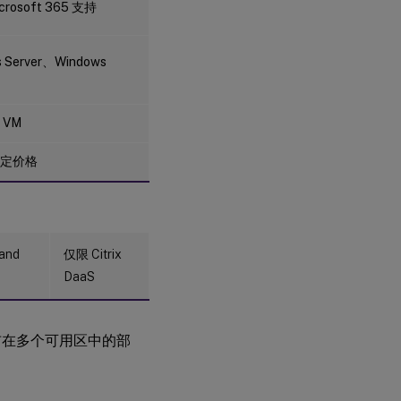
选项
crosoft 365 支持
集
任
 Server、Windows
务
5：
配
置
 VM
实
例
定价格
后
续
步
骤
 and
仅限 Citrix
DaaS
更
多
信
息
布在多个可用区中的部