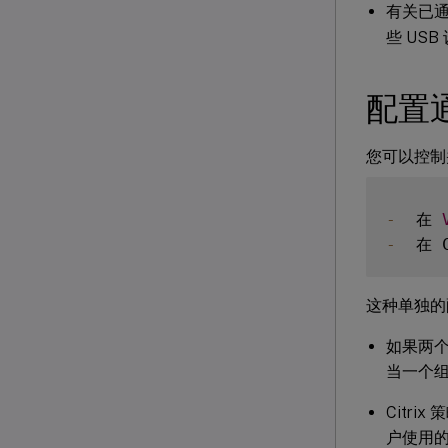
有关已通
些 US
配置通
您可以控制
-
  在 
-
  在 
这种单独的
如果两个
当一个
Citri
户使用的