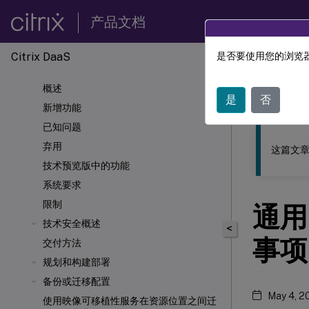
产品文档
Citrix DaaS
是否要使用您的浏览器
此内容已经过
概述
Citrix 
是
否
新增功能
已知问题
弃用
这篇文章
技术预览版中的功能
系统要求
限制
通用
技术安全概述
<
事项
交付方法
规划和构建部署
备份或迁移配置
May 4, 2
使用映像可移植性服务在资源位置之间迁