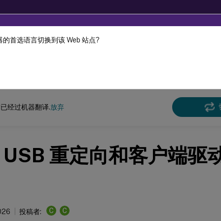
的首选语言切换到该 Web 站点?
机器动态翻译。
在此
DaaS
已经过机器翻译.
放弃
 USB 重定向和客户端驱
C
C
026
投稿者: