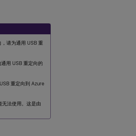
向
配置
可用
于通
用
USB
，请为通用 USB 重
重定
向的
USB
设备
的通用 USB 重定向的
类型
使用
SB 重定向到 Azure
和移
除
。
USB
设备
功能无法使用。这是由
USB
大容
量存
储设