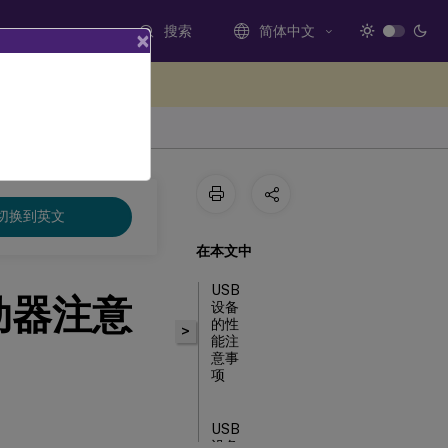
搜索
简体中文
×
处提供反馈
切换到英文
在本文中
USB
动器注意
设备
的性
>
能注
意事
项
USB
设备