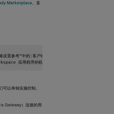
eady Marketplace
。某
策略设置参考”中的
[
客户端驱动器和用户设备重定向
]
(
/
zh
-
cn
/
 Workspace 应用程序的机制。例如，管理模板控制着配置适用于 
A，他们可以单独实施控制。
x Gateway）连接的用