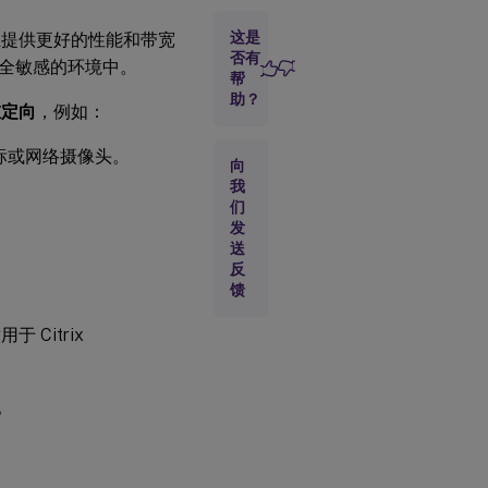
的安
全性
这是
 上提供更好的性能和带宽
注意
否有
全敏感的环境中。
事项
帮
助？
重定向
，例如：
通用
USB
标或网络摄像头。
向
重定
我
向的
兼容
们
性
发
送
反
配置
馈
通用
USB
 Citrix
重定
向
持。
启用
通用
USB
重定