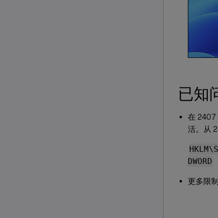
已知
在 24
活。从 
HKLM\
DWORD
更多限