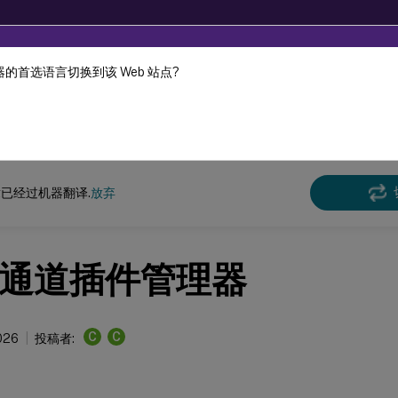
的首选语言切换到该 Web 站点?
机器动态翻译。
在此
DaaS
已经过机器翻译.
放弃
通道插件管理器
C
C
026
投稿者: