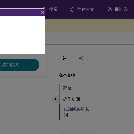
搜索
简体中文
×
处提供反馈
切换到英文
在本文中
部署
>
操作步骤
已知问题与限
制