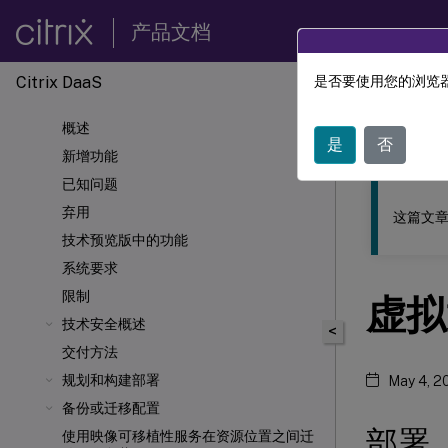
产品文档
Citrix DaaS
是否要使用您的浏览器
此内容已经过
概述
Citrix 
是
否
新增功能
已知问题
弃用
这篇文章
技术预览版中的功能
系统要求
限制
虚拟
技术安全概述
<
交付方法
规划和构建部署
May 4, 2
备份或迁移配置
部署
使用映像可移植性服务在资源位置之间迁