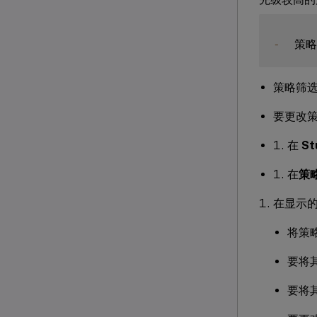
-
策略筛
要更改
在
St
在
策
在显示
将策
要将
要将