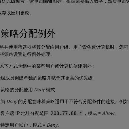
改优先级编号，请单击
编辑
图标，根据需要输入数字，然后单击
保存
以应用更改。
理策略分配例外
略并使用筛选器将其分配给用户组、用户设备或计算机时，您可
些策略设置进行例外处理。
以下方式为组中的某些用户或计算机创建例外：
些组成员创建单独的策略并赋予其更高的优先级
到策略的分配使用
Deny
模式
置为
Deny
的分配意味着策略适用于不符合分配条件的连接。例如
客户端 IP 地址分配范围
208.77.88.*
，模式 =
Allow
。
特定用户帐户，模式 =
Deny
。