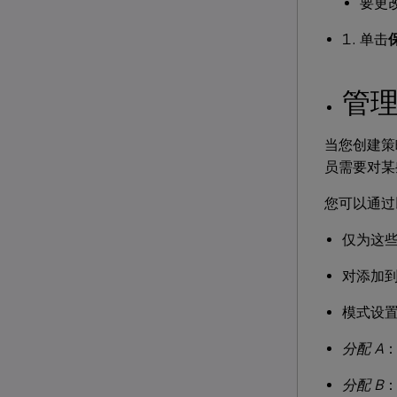
要更
单击
管
当您创建策
员需要对某
您可以通过
仅为这
对添加
模式设
分配 A
：
分配 B
：