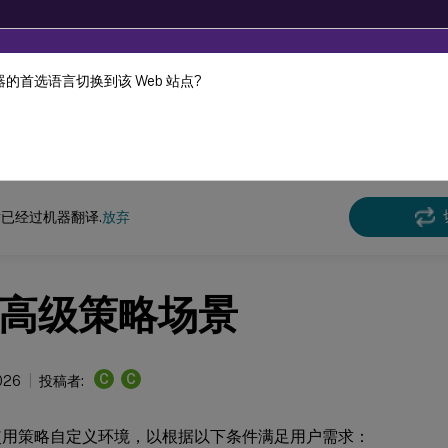
的首选语言切换到该 Web 站点?
机器动态翻译。
在此
DaaS
已经过机器翻译.
放弃
高级策略场景
C
C
026
投稿者:
使用策略自定义环境，以根据以下条件满足用户需求：