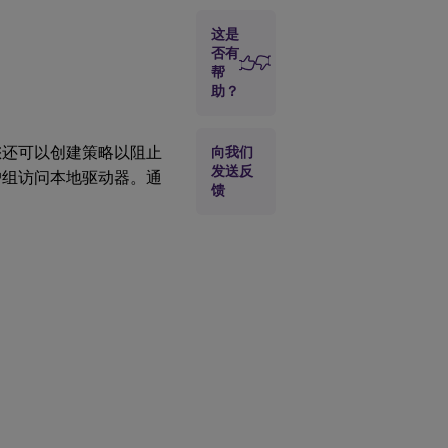
评估哪
些策略
这是
适用于
连接
否有
帮
助？
排查策
略问题
您还可以创建策略以阻止
向我们
发送反
户组访问本地驱动器。通
使用
馈
Director
查看应
用的策
略