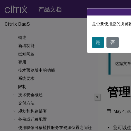
产品文档
Citrix DaaS
是否要使用您的浏览器
此内容已经过
概述
Citrix 
是
否
新增功能
已知问题
弃用
这篇文章
技术预览版中的功能
系统要求
限制
管理
技术安全概述
<
交付方法
规划和构建部署
May 4, 2
备份或迁移配置
您可以
使用映像可移植性服务在资源位置之间迁