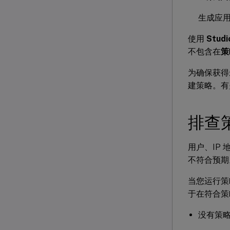
生成应用于
使用
Studi
不包含在
策
为确保获得
建策略。有
排查
用户、IP
不符合预期
当您运行策
于在符合策
没有策