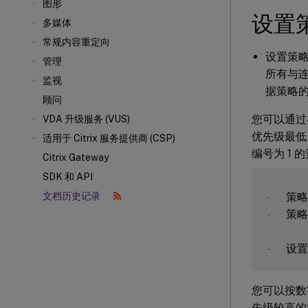
图形
设置
多媒体
常规内容重定向
设置策
管理
所有与
监视
据策略
顾问
您可以通
VDA 升级服务 (VUS)
优先级最低
适用于 Citrix 服务提供商 (CSP)
编号为 1
Citrix Gateway
SDK 和 API
-
文档历史记录
-
  策
-
您可以按数
先级较高的