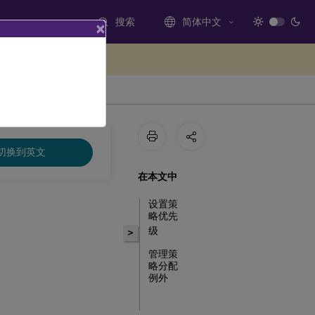
搜索
简体中文
×
处提供反馈
切换到英文
在本文中
设置策
略优先
级
>
管理策
略分配
例外