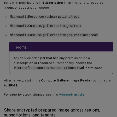
following permissions in
Subscription 1
—at the gallery, resource
group, or subscription scope:
Microsoft.Resources/subscriptions/read
Microsoft.Compute/galleries/images/read
Microsoft.Compute/galleries/images/versions/read
NOTE:
Any service principal that has any permission on a
subscription or resource automatically inherits the
Microsoft.Resources/subscriptions/read
permission.
Alternatively, assign the
Compute Gallery Image Reader
built-in role
to
SPN 2
.
For step-by-step guidance, see this
Microsoft article
.
Share encrypted prepared image across regions,
subscriptions, and tenants