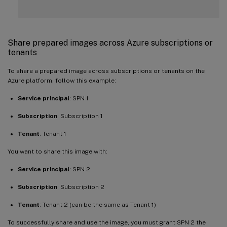
Share prepared images across Azure subscriptions or
tenants
To share a prepared image across subscriptions or tenants on the
Azure platform, follow this example:
Service principal
: SPN 1
Subscription
: Subscription 1
Tenant
: Tenant 1
You want to share this image with:
Service principal
: SPN 2
Subscription
: Subscription 2
Tenant
: Tenant 2 (can be the same as Tenant 1)
To successfully share and use the image, you must grant SPN 2 the