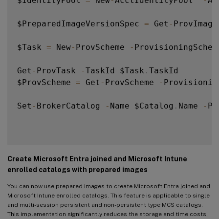
$IdentityPool 
=
 New
-
AcctIdentityPool  
-
Al
$PreparedImageVersionSpec 
=
 Get
-
ProvImage
$Task 
=
 New
-
ProvScheme 
-
ProvisioningSchem
Get
-
ProvTask 
-
TaskId $Task
.
TaskId

$ProvScheme 
=
 Get
-
ProvScheme 
-
Provisionin
Set
-
BrokerCatalog 
-
Name $Catalog
.
Name 
-
Pr
Create Microsoft Entra joined and Microsoft Intune
enrolled catalogs with prepared images
You can now use prepared images to create Microsoft Entra joined and
Microsoft Intune enrolled catalogs. This feature is applicable to single
and multi-session persistent and non-persistent type MCS catalogs.
This implementation significantly reduces the storage and time costs,