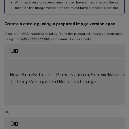
'@

All image version specs must either have a machine profile or
none of the image version specs must have a machine profile.
New
-
ProvImageVersionSpec 
-
NetworkMapping 
Create a catalog using a prepared image version spec
$TargetCustomProperties 
=
 @'

Create an MCS machine catalog from the prepared image version spec
using the
New-ProvScheme
command. For example,
<
CustomProperties xmlns
=
"http://schemas.c
<
Property xsi
:
type
=
"StringProperty"
 Name
=
<
/
CustomProperties
>
New
-
ProvScheme 
-
ProvisioningSchemeName 
<
s
[
-
ImageAssignmentNote 
<
string
>
]
'@

Add
-
ProvImageVersionSpecHostingUnit 
-
Imag
$PreparedImageVersionSpec 
=
 Get
-
ProvImage
Or,