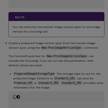
NOTE:
You can add only one master image version spec to one image
version for a hosting unit.
Create a prepared image version spec from the master image
version spec using the
New-ProvImageVersionSpec
command.
The CustomProperties for
New-ProvImageVersionSpec
can
include the following. If you do not use the parameters, then
default values are used:
PreparedImageStorageType
: The storage type to use for the
prepared image. Defaults to
Standard_LRS
, can also be
Premium_LRS
or
Standard_ZRS
.
Standard_ZRS
provides zone
redundancy for the image.