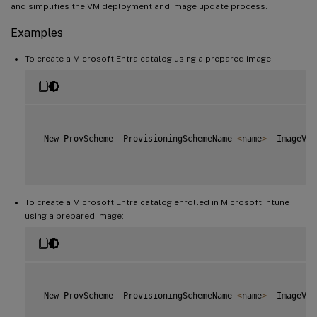
and simplifies the VM deployment and image update process.
Examples
To create a Microsoft Entra catalog using a prepared image.
 New
-
ProvScheme 
-
ProvisioningSchemeName 
<
name
>
-
ImageVer
To create a Microsoft Entra catalog enrolled in Microsoft Intune
using a prepared image:
 New
-
ProvScheme 
-
ProvisioningSchemeName 
<
name
>
-
ImageVer