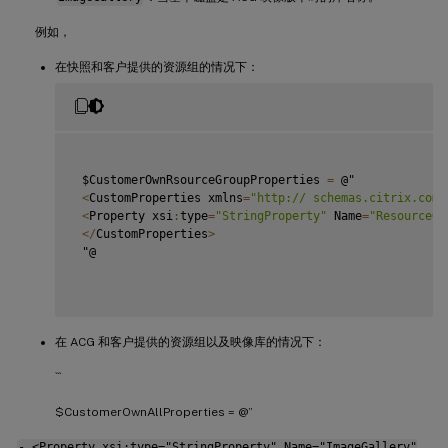
例如，
在快照和客户提供的资源组的情况下：
 $CustomerOwnRsourceGroupProperties 
=
 @"

<
CustomProperties xmlns
=
"http:// schemas.citrix.com/
<
Property xsi
:
type
=
"StringProperty"
 Name
=
"ResourceGr
<
/
CustomProperties
>
 "@

在 ACG 和客户提供的资源组以及映像库的情况下：
```
$CustomerOwnAllProperties = @”
- <Property xsi:type="StringProperty" Name="ImageGallery"