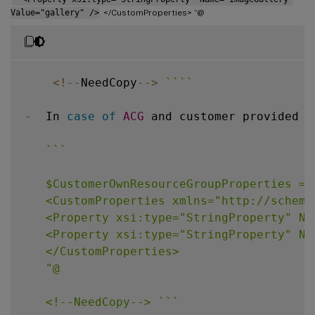
Value="gallery" />
</CustomProperties> “@
<
!
--
NeedCopy
--
>
`
`
`
`
-
  In 
case
of
ACG
 and customer provided r
`
`
`
   $CustomerOwnResourceGroupProperties = @
   <CustomProperties xmlns="http://schema
   <Property xsi:type="StringProperty" Na
   <Property xsi:type="StringProperty" Na
   </CustomProperties>

   "@

   <!--NeedCopy--> 
`
`
`