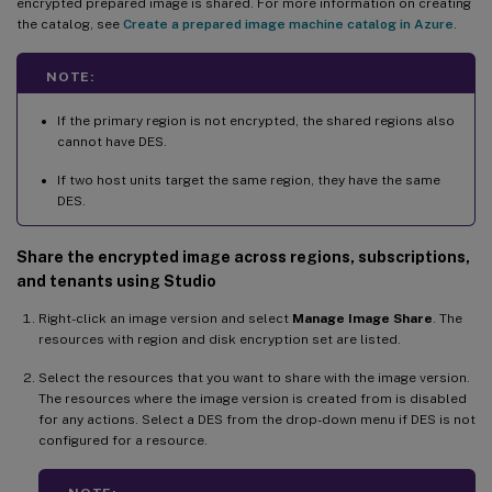
encrypted prepared image is shared. For more information on creating
the catalog, see
Create a prepared image machine catalog in Azure
.
NOTE:
If the primary region is not encrypted, the shared regions also
cannot have DES.
If two host units target the same region, they have the same
DES.
Share the encrypted image across regions, subscriptions,
and tenants using Studio
Right-click an image version and select
Manage Image Share
. The
resources with region and disk encryption set are listed.
Select the resources that you want to share with the image version.
The resources where the image version is created from is disabled
for any actions. Select a DES from the drop-down menu if DES is not
configured for a resource.