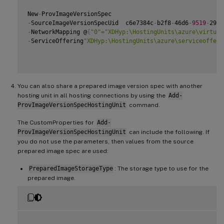
New
-
-
SourceImageVersionSpecUid  c6e7384c
-
b2f8
-
46d6
-
9519
-
-
NetworkMapping @
{
"0"
=
"XDHyp:\HostingUnits\azure\virtual
-
ServiceOffering
"XDHyp:\HostingUnits\azure\serviceofferi
You can also share a prepared image version spec with another
hosting unit in all hosting connections by using the
Add-
ProvImageVersionSpecHostingUnit
command.
The CustomProperties for
Add-
ProvImageVersionSpecHostingUnit
can include the following. If
you do not use the parameters, then values from the source
prepared image spec are used:
PreparedImageStorageType
: The storage type to use for the
prepared image.