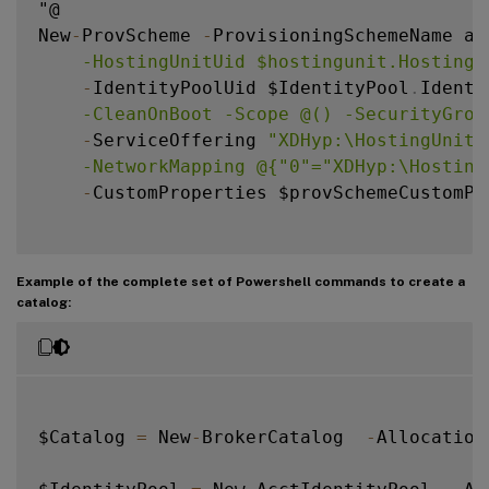
"@

New
-
ProvScheme 
-
ProvisioningSchemeName as
    -HostingUnitUid $hostingunit.HostingU
-
IdentityPoolUid $IdentityPool
.
Identi
    -CleanOnBoot -Scope @() -SecurityGrou
-
ServiceOffering 
"XDHyp:\HostingUnits
    -NetworkMapping @{"0"="XDHyp:\Hosting
-
CustomProperties $provSchemeCustomPro
Example of the complete set of Powershell commands to create a
catalog:
$Catalog 
=
 New
-
BrokerCatalog  
-
Allocation