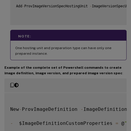
Add
-
ProvImageVersionSpecHostingUnit 
-
ImageVersionSpecUid
NOTE:
One hosting unit and preparation type can have only one
prepared instance.
Example of the complete set of Powershell commands to create
image definition, image version, and prepared image version spec
:
New
-
ProvImageDefinition 
-
ImageDefinitionN
-
  $ImageDefinitionCustomProperties 
=
 @
" 