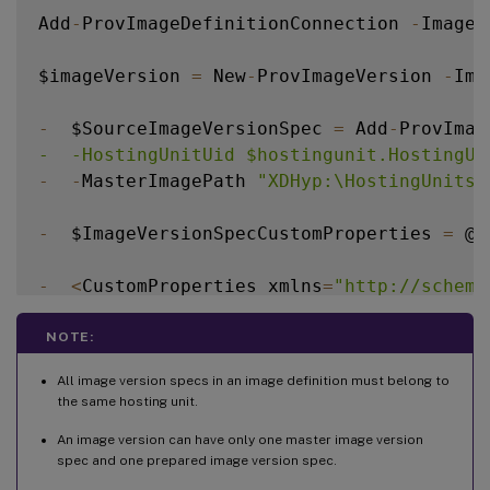
Add
-
ProvImageDefinitionConnection 
-
ImageD
$imageVersion 
=
 New
-
ProvImageVersion 
-
Ima
-
  $SourceImageVersionSpec 
=
 Add
-
ProvImag
-  -HostingUnitUid $hostingunit.HostingUn
-
-
MasterImagePath 
"XDHyp:\HostingUnits\
-
  $ImageVersionSpecCustomProperties 
=
 @'

-
<
CustomProperties xmlns
=
"http://schema
-
<
Property xsi
:
type
=
"StringProperty"
 Na
NOTE:
All image version specs in an image definition must belong to
-
<
Property xsi
:
type
=
"StringProperty"
 Na
the same hosting unit.
An image version can have only one master image version
<
/
CustomProperties
>
spec and one prepared image version spec.