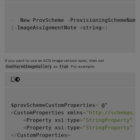
-
  New
-
ProvScheme 
-
ProvisioningSchemeName
[
-
ImageAssignmentNote 
<
string
>
]
If you want to use an ACG image version spec, then set
UseSharedImageGallery
as
true
. For example,
$provSchemeCustomProperties
=
<
CustomProperties xmlns
=
"http://schemas.c
<
Property xsi
:
type
=
"StringProperty"
 N
<
Property xsi
:
type
=
"StringProperty"
 N
<
/
CustomProperties
>