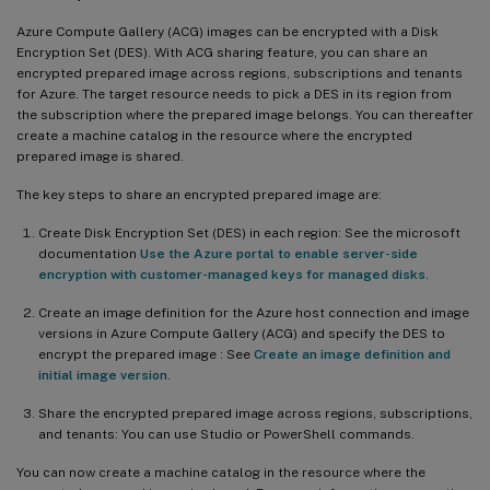
Azure Compute Gallery (ACG) images can be encrypted with a Disk
Encryption Set (DES). With ACG sharing feature, you can share an
encrypted prepared image across regions, subscriptions and tenants
for Azure. The target resource needs to pick a DES in its region from
the subscription where the prepared image belongs. You can thereafter
create a machine catalog in the resource where the encrypted
prepared image is shared.
The key steps to share an encrypted prepared image are:
Create Disk Encryption Set (DES) in each region: See the microsoft
documentation
Use the Azure portal to enable server-side
encryption with customer-managed keys for managed disks
.
Create an image definition for the Azure host connection and image
versions in Azure Compute Gallery (ACG) and specify the DES to
encrypt the prepared image : See
Create an image definition and
initial image version
.
Share the encrypted prepared image across regions, subscriptions,
and tenants: You can use Studio or PowerShell commands.
You can now create a machine catalog in the resource where the