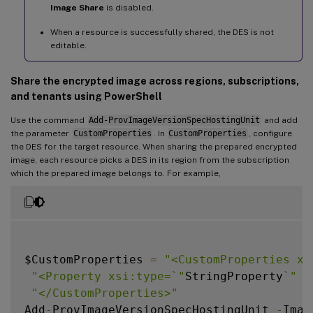
Image Share
is disabled.
When a resource is successfully shared, the DES is not
editable.
Share the encrypted image across regions, subscriptions,
and tenants using PowerShell
Use the command
Add-ProvImageVersionSpecHostingUnit
and add
the parameter
CustomProperties
. In
CustomProperties
, configure
the DES for the target resource. When sharing the prepared encrypted
image, each resource picks a DES in its region from the subscription
which the prepared image belongs to. For example,
$CustomProperties 
=
"<CustomProperties xm
"<Property xsi:type=`"
StringProperty
`
" N
"</CustomProperties>"
Add
-
ProvImageVersionSpecHostingUnit 
-
Imag