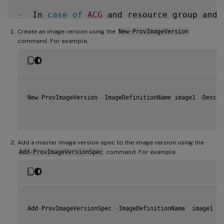
-
  In 
case
of
ACG
 and resource group and 
Create an image version using the
New-ProvImageVersion
`
`
`
command. For example,
    $CustomerOwnResourceGroupNothingProper
    <CustomProperties xmlns="http://schem
    <Property xsi:type="StringProperty" N
    </CustomProperties>

New
-
ProvImageVersion 
-
ImageDefinitionName image1 
-
Descri
    "@

    <!--NeedCopy--> 
`
`
`
Add a master image version spec to the image version using the
Add-ProvImageVersionSpec
command. For example,
`
`
`
Add-ProvImageDefinitionConnection -ImageD
<!--NeedCopy--> 
`
`
`
Add
-
ProvImageVersionSpec 
-
ImageDefinitionName  image1  
-