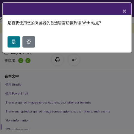
ZH
产品文档
×
Citrix DaaS
是否要使用您的浏览器的首选语言切换到该 Web 站点?
在 Azure 中使用准备好的映像创建目录
此内容已经过机器动态翻译。
在此处提供反馈
是
否
May 4, 2026
C
C
投稿者:
在本文中
使用 Studio
使用 PowerShell
Share prepared images across Azure subscriptions or tenants
Share encrypted prepared image across regions, subscriptions, and tenants
More information
Where to go next