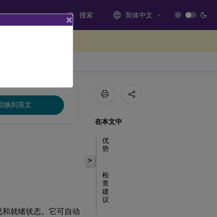
搜索
简体中文
×
处提供反馈
切换到英文
在本文中
优
势
>
检
查
建
议
运行状况和就绪状态。它可自动