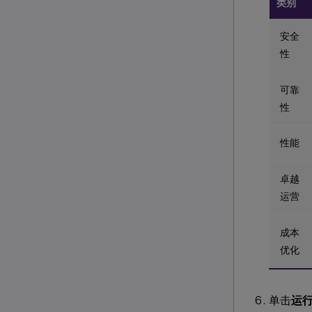
类别
安全
性
可靠
性
性能
卓越
运营
成本
优化
单击
运