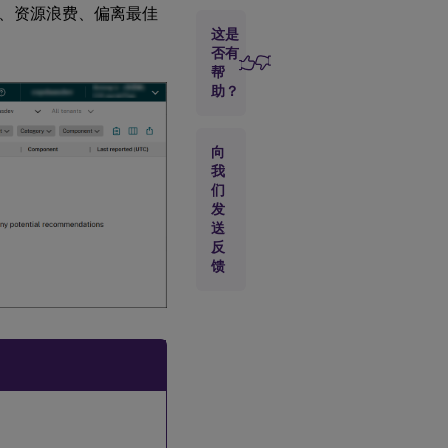
、资源浪费、偏离最佳
筛
这是
选
建
否有
议
帮
助？
查
看
向
并
我
根
们
据
建
发
议
送
采
反
取
馈
行
动
参
考