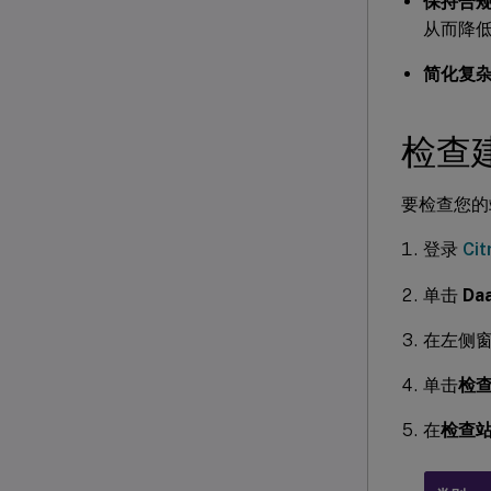
保持合
从而降
简化复
检查
要检查您的站
登录
Cit
单击
Da
在左侧
单击
检
在
检查