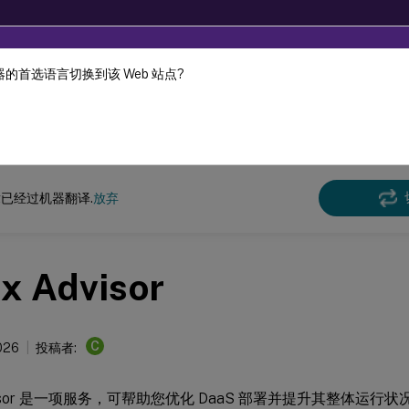
的首选语言切换到该 Web 站点?
机器动态翻译。
在此
DaaS
已经过机器翻译.
放弃
ix Advisor
C
026
投稿者:
 Advisor 是一项服务，可帮助您优化 DaaS 部署并提升其整体