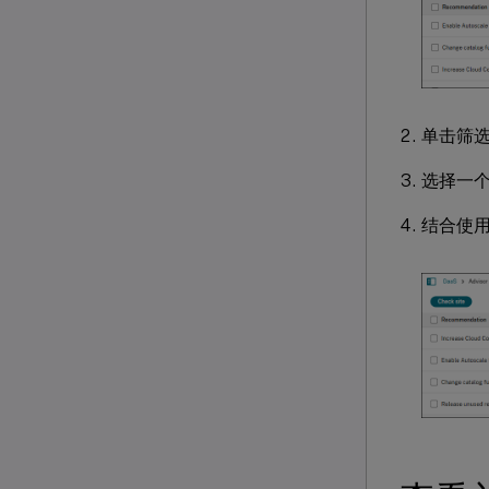
单击筛
选择一
结合使