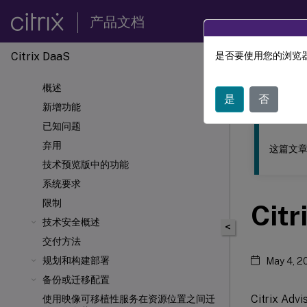
产品文档
Citrix DaaS
是否要使用您的浏览器
此内容已经过
概述
Citrix 
是
否
新增功能
已知问题
弃用
这篇文章
技术预览版中的功能
系统要求
限制
Citr
技术安全概述
<
交付方法
规划和构建部署
May 4, 2
备份或迁移配置
Citrix
使用映像可移植性服务在资源位置之间迁