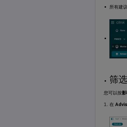
所有建
筛
您可以按
影
在
Advi