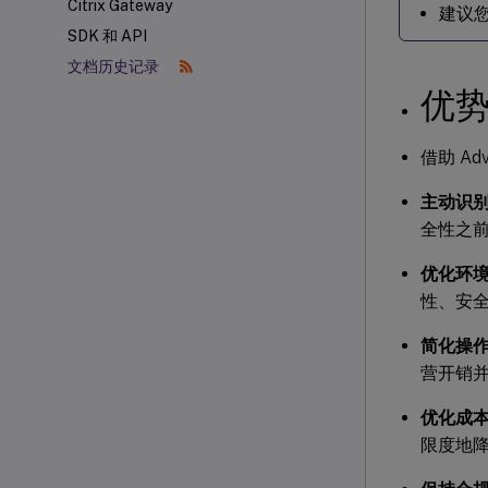
Citrix Gateway
建议
SDK 和 API
文档历史记录
优
借助 Ad
主动识
全性之
优化环
性、安
简化操
营开销
优化成
限度地