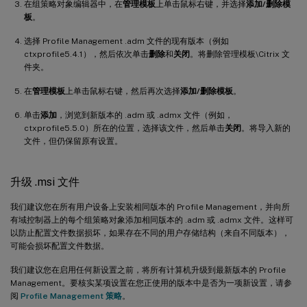
在组策略对象编辑器中，在
管理模板
上单击鼠标右键，并选择
添加/删除模
板
。
选择 Profile Management .adm 文件的现有版本（例如
ctxprofile5.4.1），然后依次单击
删除
和
关闭
。将删除管理模板\Citrix 文
件夹。
在
管理模板
上单击鼠标右键，然后再次选择
添加/删除模板
。
单击
添加
，浏览到新版本的 .adm 或 .admx 文件（例如，
ctxprofile5.5.0）所在的位置，选择该文件，然后单击
关闭
。将导入新的
文件，但仍保留原有设置。
升级 .msi 文件
我们建议您在所有用户设备上安装相同版本的 Profile Management，并向所
有域控制器上的每个组策略对象添加相同版本的 .adm 或 .admx 文件。这样可
以防止配置文件数据损坏，如果存在不同的用户存储结构（来自不同版本），
可能会损坏配置文件数据。
我们建议您在启用任何新设置之前，将所有计算机升级到最新版本的 Profile
Management。要核实某项设置在您正使用的版本中是否为一项新设置，请参
阅
Profile Management 策略
。