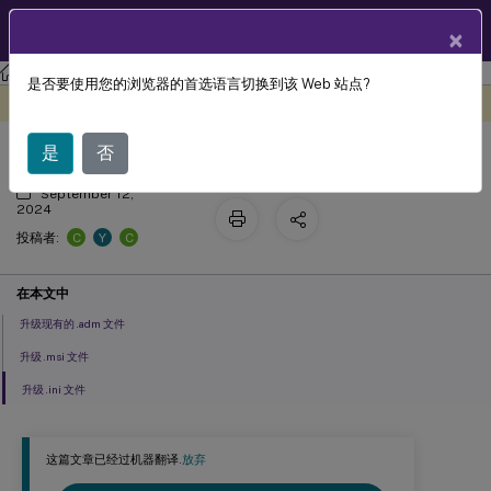
ZH
产品文档
×
Profile Management
Profile Management 2407
是否要使用您的浏览器的首选语言切换到该 Web 站点?
升级 Profile Management
此内容已经过机器动态翻译。
在此处提供反馈
是
否
September 12,
2024
C
Y
C
投稿者:
在本文中
升级现有的 .adm 文件
升级 .msi 文件
升级 .ini 文件
这篇文章已经过机器翻译.
放弃