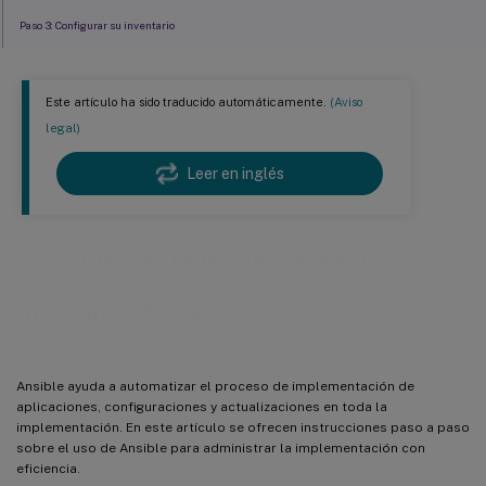
Paso 3: Configurar su inventario
Paso 4: Crear playbooks de Ansible
Ejemplo de playbook para aplicar parches a distribuciones de
Este artículo ha sido traducido automáticamente.
(Aviso
Linux
legal)
Ejemplo de playbook para instalar entornos .NET
Leer en inglés
Ejemplos de playbooks para actualizar Linux VDA
Ejemplo de playbook para montar un servidor de sistema de
archivos de red (NFS) como directorio de inicio
Administrar la implementación
Ejemplos de playbooks para la ejecución remota de comandos
mediante Ansible
Ansible ayuda a automatizar el proceso de implementación de
aplicaciones, configuraciones y actualizaciones en toda la
implementación. En este artículo se ofrecen instrucciones paso a paso
sobre el uso de Ansible para administrar la implementación con
eficiencia.