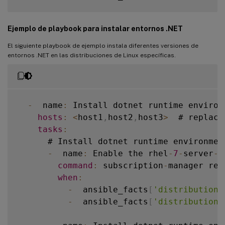
      # Upgrade 
RHEL
 family 
OS
 packages

Ejemplo de playbook para instalar entornos .NET
-
  name
:
 Upgrade 
RHEL
 Family 
OS
 pac
        ansible
.
builtin
.
yum
:
El siguiente playbook de ejemplo instala diferentes versiones de
name
:
'*'
entornos .NET en las distribuciones de Linux específicas.
state
:
 latest

when
:
-
  ansible_facts
[
'distribution'
-
  ansible_facts
[
'distribution_
-
  name
:
 Install dotnet runtime environ
hosts
:
<
host1
,
host2
,
host3
>
  # replace
      # Upgrade 
RHEL
 family 
OS
 packages

tasks
:
-
  name
:
 Upgrade 
RHEL
 Family 
OS
 pac
      # Install dotnet runtime environmen
        ansible
.
builtin
.
yum
:
-
  name
:
 Enable the rhel
-
7
-
server
-
d
name
:
'*'
command
:
 subscription
-
manager rep
state
:
 latest

when
:
when
:
-
  ansible_facts
[
'distribution'
-
  ansible_facts
[
'distribution'
-
  ansible_facts
[
'distribution_
-
  ansible_facts
[
'distribution_