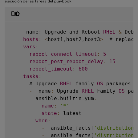
ejecución de las tareas del playbook.
-
  name
:
 Upgrade and Reboot 
RHEL
&
 Debi
hosts
:
<
host1
,
host2
,
host3
>
  # replace
vars
:
reboot_connect_timeout
:
5
reboot_post_reboot_delay
:
15
reboot_timeout
:
600
tasks
:
      # Upgrade 
RHEL
 family 
OS
 packages

-
  name
:
 Upgrade 
RHEL
 Family 
OS
 pac
        ansible
.
builtin
.
yum
:
name
:
'*'
state
:
 latest

when
:
-
  ansible_facts
[
'distribution'
-
  ansible_facts
[
'distribution_