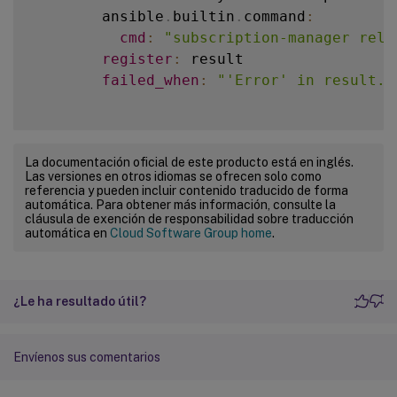
name
:
 dotnet
-
runtime
-
8.0
        community
.
general
.
zypper
:
        ansible
.
builtin
.
command
:
state
:
 present

name
:
""
cmd
:
"subscription-manager rele
update_cache
:
 yes

state
:
 present

register
:
 result

when
:
when
:
failed_when
:
"'Error' in result.s
-
  ansible_facts
[
'distribution'
-
  ansible_facts
[
'distribution'
-
  ansible_facts
[
'distribution_
-
  ansible_facts
[
'distribution_
-
  name
:
 Install aspnetcore
-
runtime
      # Amazon2 Linux 
VDA
 upgrade

La documentación oficial de este producto está en inglés.
        ansible
.
builtin
.
apt
:
Las versiones en otros idiomas se ofrecen solo como
-
  name
:
 Amazon2 Linux 
VDA
 upgrade

referencia y pueden incluir contenido traducido de forma
name
:
 aspnetcore
-
runtime
-
8.0
        ansible
.
builtin
.
yum
:
automática. Para obtener más información, consulte la
state
:
 present

cláusula de exención de responsabilidad sobre traducción
name
:
""
automática en
Cloud Software Group home
.
update_cache
:
 yes

when
:
when
:
-
  ansible_facts
[
'distribution'
-
  ansible_facts
[
'distribution'
-
  ansible_facts
[
'distribution_
-
  ansible_facts
[
'distribution_
¿Le ha resultado útil?
      # Reboot after upgrade

-
  name
:
 Reboot host

      # Debian12 linux vda install dotnet
reboot
:
Envíenos sus comentarios
-
  name
:
 Register Microsoft key and 
connect_timeout
:
""
shell
:
|
post_reboot_delay
:
""