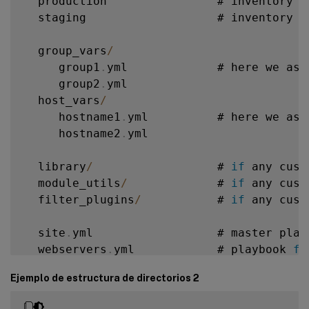
  production                # inventory f
  staging                   # inventory f
  group_vars
/
     group1
.
yml             # here we ass
     group2
.
yml

  host_vars
/
     hostname1
.
yml          # here we ass
     hostname2
.
yml

  library
/
                  # 
if
 any cust
  module_utils
/
             # 
if
 any cust
  filter_plugins
/
           # 
if
 any cust
  site
.
yml                  # master playb
  webservers
.
yml            # playbook 
fo
  dbservers
.
yml             # playbook 
fo
Ejemplo de estructura de directorios 2
  roles
/