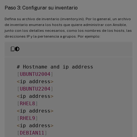
           stagehost2
.
yml

Paso 3: Configurar su inventario
      webtier
/
              # same kind 
o
  library
/
Defina su archivo de inventario (inventory.ini). Por lo general, un archivo
      monitoring
/
           # 
""
de inventario enumera los hosts que quiere administrar con Ansible,
  module_utils
/
      fooapp
/
               # 
""
junto con los detalles necesarios, como los nombres de los hosts, las
  filter_plugins
/
direcciones IP y la pertenencia a grupos. Por ejemplo:
  site
.
yml

  webservers
.
yml

  dbservers
.
yml

  # Hostname and ip address

[
UBUNTU2004
]
  roles
/
<
ip address
>
      common
/
[
UBUNTU2204
]
      webtier
/
<
ip address
>
      monitoring
/
[
RHEL8
]
      fooapp
/
<
ip address
>
[
RHEL9
]
<
ip address
>
[
DEBIAN11
]