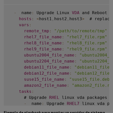
-
  name
:
 Copy vda to the remote machin
        ansible
.
builtin
.
dnf
:
      ansible
.
builtin
.
copy
:
name
:
 dotnet
-
runtime
-
8.0
-
  name
:
 Upgrade Linux 
VDA
 and Reboot 
R
src
:
""
state
:
 present

hosts
:
<
host1
,
host2
,
host3
>
  # replace
dest
:
""
when
:
vars
:
remote_src
:
 no

-
  ansible_facts
[
'distribution'
remote_tmp
:
"/path/to/remote/tmp"
  
tags
:
-
  ansible_facts
[
'distribution_
rhel7_file_name
:
"rhel7_file.rpm"
  
-
  copy

rhel8_file_name
:
"rhel8_file.rpm"
  
-
  name
:
 Install aspnetcore
-
runtime
rhel9_file_name
:
"rhel9_file.rpm"
  
        ansible
.
builtin
.
dnf
:
ubuntu2004_file_name
:
"ubuntu2004_f
name
:
 aspnetcore
-
runtime
-
8.0
ubuntu2204_file_name
:
"ubuntu2204_f
state
:
 present

debian11_file_name
:
"debian11_file.
when
:
debian12_file_name
:
"debian12_file.
-
  ansible_facts
[
'distribution'
suse15_file_name
:
"suse15_file.deb"
-
  ansible_facts
[
'distribution_
amazon2_file_name
:
"amazon2_file.rp
tasks
:
      # Ubuntu20
.
04
 linux vda install dot
      # Upgrade 
RHEL
 linux vda packages

-
  name
:
 Register Microsoft key and 
-
  name
:
 Upgrade 
RHEL7
 linux vda pac
shell
:
|
        ansible
.
builtin
.
yum
:
Ejemplo de playbook para montar un servidor de sistema