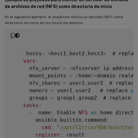
          wget https
:
/
/
packages
.
microsoft
name
:
""
de archivos de red (NFS) como directorio de inicio
          dpkg 
-
i packages
-
microsoft
-
prod
state
:
 present

          rm packages
-
microsoft
-
prod
.
deb

En el siguiente ejemplo, el playbook monta un servidor NFS como
when
:
when
:
directorio de inicio en los hosts de destino:
-
  ansible_facts
[
'distribution'
-
  ansible_facts
[
'distribution'
-
  ansible_facts
[
'distribution_
-
  ansible_facts
[
'distribution_
      # Upgrade 
RHEL
 linux vda packages

-
  name
:
 Install dotnet
-
runtime
-
8.0
-
  hosts
:
<
host1
,
host2
,
host3
>
  # replac
-
  name
:
 Upgrade 
RHEL8
 linux vda pac
        ansible
.
builtin
.
apt
:
vars
:
        ansible
.
builtin
.
yum
:
name
:
 dotnet
-
runtime
-
8.0
      nfs_server 
=
<
nfsserver ip address
>
name
:
""
state
:
 present

      mount_points 
=
/
home
/
<
domain realm
>
state
:
 present

update_cache
:
 yes

      nfs_shares 
=
 user1
,
user2  # replace
when
:
when
:
      owners 
=
 user1
,
user2   # replace 
wi
-
  ansible_facts
[
'distribution'
-
  ansible_facts
[
'distribution'
      groups 
=
 group1
,
group2  # replace 
w
-
  ansible_facts
[
'distribution_
-
  ansible_facts
[
'distribution_
tasks
:
-
  name
:
 Enable 
NFS
as
 home director
      # Upgrade 
RHEL
 linux vda packages

-
  name
:
 Install aspnetcore
-
runtime
        ansible
.
builtin
.
command
:
-
  name
:
 Upgrade 
RHEL9
 linux vda pac
        ansible
.
builtin
.
apt
:
cmd
:
"/opt/Citrix/VDA/bin/ctxre
        ansible
.
builtin
.
yum
:
name
:
 aspnetcore
-
runtime
-
8.0
register
:
 result

name
:
""