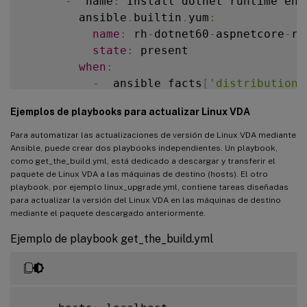
-
  name
:
 Install dotnet runtime env
      # Ubuntu Family upgrade

        ansible
.
builtin
.
yum
:
-
  name
:
 Update repositories cache

name
:
 rh
-
dotnet60
-
aspnetcore
-
ru
apt
:
state
:
 present

update_cache
:
 yes

when
:
when
:
-
  ansible_facts
[
'distribution'
-
  ansible_facts
[
'distribution'
-
  ansible_facts
[
'distribution_
Ejemplos de playbooks para actualizar Linux VDA
-
  ansible_facts
[
'distribution_
-
  name
:
 Remove 
/
usr
/
bin
/
dotnet 
if
 
Para automatizar las actualizaciones de versión de Linux VDA mediante
-
  name
:
 Update all packages to the
file
:
Ansible, puede crear dos playbooks independientes. Un playbook,
como get_the_build.yml, está dedicado a descargar y transferir el
apt
:
path
:
/
usr
/
bin
/
dotnet

paquete de Linux VDA a las máquinas de destino (hosts). El otro
name
:
"*"
state
:
 absent

playbook, por ejemplo linux_upgrade.yml, contiene tareas diseñadas
state
:
 latest

para actualizar la versión del Linux VDA en las máquinas de destino
when
:
mediante el paquete descargado anteriormente.
-
  name
:
 Create a symbolic link

-
  ansible_facts
[
'distribution'
file
:
Ejemplo de playbook get_the_build.yml
-
  ansible_facts
[
'distribution_
src
:
/
opt
/
rh
/
rh
-
dotnet60
/
root
/
u
dest
:
/
usr
/
bin
/
dotnet

      # Debian Family upgrade

state
:
 link

-
  name
:
 Upgrade the 
OS
(
apt
-
get
 di