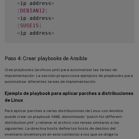
<
ip address
>
[
DEBIAN12
]
<
ip address
>
[
SUSE15
]
<
ip address
>
[
all
:
children
]
UBUNTU2004
Paso 4: Crear playbooks de Ansible
UBUNTU2204
RHEL8
Cree playbooks (archivos.yml) para automatizar las tareas de
implementación. La sección proporciona ejemplos de playbooks para
RHEL9
automatizar diferentes tareas de implementación.
DEBIAN11
DEBIAN12
Ejemplo de playbook para aplicar parches a distribuciones
SUSE15
de Linux
Para aplicar parches a varias distribuciones de Linux con Ansible,
[
all
:
vars
]
puede crear un playbook YAML denominado “patch-for-different-
  ansible_user
=
<
ansible execute user e
.
g 
distribution.yml” y rellenar el archivo con tareas similares a las
siguientes. La directiva hosts define los hosts de destino del
  ansible_password
=
<
>
inventario (inventory.ini en este contexto) a los que se dirige la
  ansible_ssh_common_args
=
'-o StrictHostK