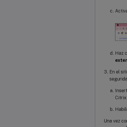
Activ
Haz c
exten
En el si
segurida
Inser
Citri
Habil
Una vez con