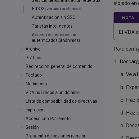
Servicio de autenticación federada
alojado en 
FIDO2 (versión preliminar)
Autenticación sin SSO
NOTA:
Tarjetas inteligentes
El VDA d
Acceso de usuarios no
autenticados (anónimos)
Para config
Archivo
Gráficos
Descarga
Redirección general de contenido
Ve a 
Teclado
Multimedia
Expan
VDA no unidos a un dominio
Haz c
Lista de compatibilidad de directivas
Impresión
Haz c
Acceso con PC remoto
Desca
Sesión
Grabación de sesiones (versión
Desco