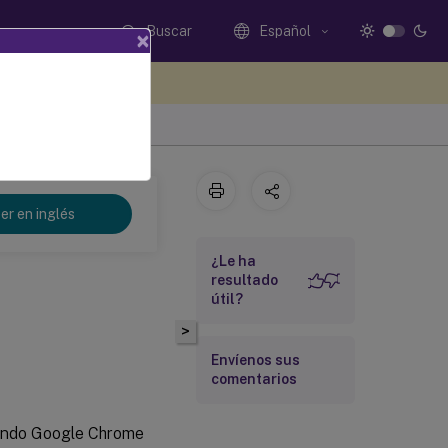
Buscar
Español
×
e sus comentarios aquí
er en inglés
¿Le ha
resultado
útil?
>
Envíenos sus
comentarios
sando Google Chrome