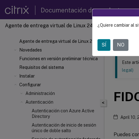
Documentación de productos
Agente de entrega virtual de Linux 2411
¿Quiere cambiar al si
Este contenid
Agente 
Agente de entrega virtual de Linux 2411
SÍ
NO
Novedades
Funciones en versión preliminar técnica
Este art
Requisitos del sistema
legal)
Instalar
Configurar
FIDO
Administración
Autenticación
<
Autenticación con Azure Active
Directory
April 10,
Autenticación de inicio de sesión
único de doble salto
Puedes con