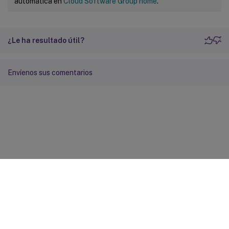
automática en
Cloud Software Group home
.
¿Le ha resultado útil?
Envíenos sus comentarios
Comentarios sobre el sitio
Sus opciones de privacidad
Condiciones legales y de