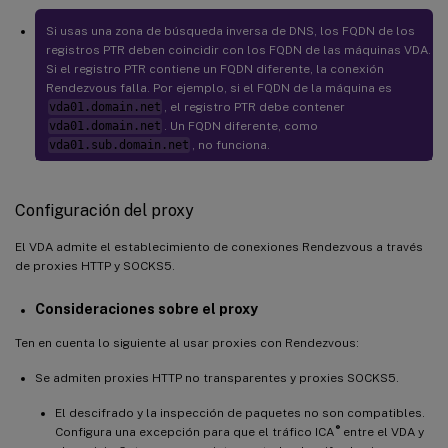
Si usas una zona de búsqueda inversa de DNS, los FQDN de los
registros PTR deben coincidir con los FQDN de las máquinas VDA.
Si el registro PTR contiene un FQDN diferente, la conexión
Rendezvous falla. Por ejemplo, si el FQDN de la máquina es
vda01.domain.net
, el registro PTR debe contener
vda01.domain.net
. Un FQDN diferente, como
vda01.sub.domain.net
, no funciona.
Configuración del proxy
El VDA admite el establecimiento de conexiones Rendezvous a través
de proxies HTTP y SOCKS5.
Consideraciones sobre el proxy
Ten en cuenta lo siguiente al usar proxies con Rendezvous:
Se admiten proxies HTTP no transparentes y proxies SOCKS5.
El descifrado y la inspección de paquetes no son compatibles.
®
Configura una excepción para que el tráfico ICA
entre el VDA y