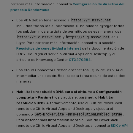
obtener más información, consulta
Configuración de directiva del
protocolo Rendezvous
.
Los VDA deben tener acceso a
https://*.nssvc.net
,
incluidos todos los subdominios. Si no puedes agregar todos
los subdominios a la lista de permitidos de esa manera, usa
https://*.c.nssvc.net
y
https://*.g.nssvc.net
en su
lugar. Para obtener más información, consulta la sección
Requisitos de conectividad a Internet
de la documentación de
Citrix Cloud (en el servicio Virtual Apps and Desktop) y el
artículo de Knowledge Center
CTX270584
.
Los Cloud Connectors deben obtener los FQDN de los VDA al
intermediar una sesión. Realiza esta tarea de una de estas dos
maneras:
Habilita la resolución DNS para el sitio.
Ve a
Configuración
completa > Parámetros
y activa el parámetro
Habilitar
resolución DNS
. Alternativamente, usa el SDK de PowerShell
remoto de Citrix Virtual Apps and Desktops y ejecuta el
comando
Set-BrokerSite -DnsResolutionEnabled $true
.
Para obtener más información sobre el SDK de PowerShell
remoto de Citrix Virtual Apps and Desktops, consulta
SDK y API
.