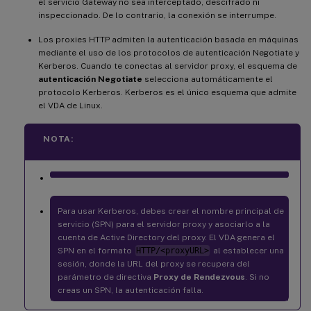
el servicio Gateway no sea interceptado, descifrado ni
inspeccionado. De lo contrario, la conexión se interrumpe.
Los proxies HTTP admiten la autenticación basada en máquinas
mediante el uso de los protocolos de autenticación Negotiate y
Kerberos. Cuando te conectas al servidor proxy, el esquema de
autenticación Negotiate
selecciona automáticamente el
protocolo Kerberos. Kerberos es el único esquema que admite
el VDA de Linux.
NOTA:
Para usar Kerberos, debes crear el nombre principal de
servicio (SPN) para el servidor proxy y asociarlo a la
cuenta de Active Directory del proxy. El VDA genera el
SPN en el formato
HTTP/<proxyURL>
al establecer una
sesión, donde la URL del proxy se recupera del
parámetro de directiva
Proxy de Rendezvous
. Si no
creas un SPN, la autenticación falla.