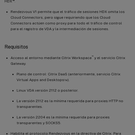
™
HDX
.
Rendezvous V1 permite que el tráfico de sesiones HDX omita los
Cloud Connectors, pero sigue requiriendo que los Cloud
Connectors actúen como proxy para todo el tráfico de control
para el registro de VDA y la intermediación de sesiones.
Requisitos
™
Acceso al entorno mediante Citrix Workspace
y el servicio Citrix
Gateway.
Plano de control: Citrix DaaS (anteriormente, servicio Citrix
Virtual Apps and Desktops™).
Linux VDA versión 2112 o posterior.
La versión 2112 es la mínima requerida para proxies HTTP no
transparentes.
La versión 2204 es la mínima requerida para proxies
transparentes y SOCKS5.
Habilita el protocolo Rendezvous en la directiva de Citrix. Para