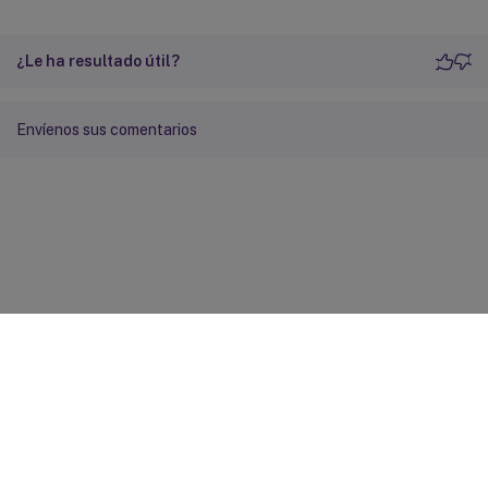
¿Le ha resultado útil?
Envíenos sus comentarios
Comentarios sobre el sitio
Sus opciones de privacidad
Condiciones legales y de
privacidad
Preferencias de cookies
docs.cloud.com