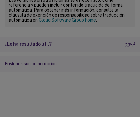
referencia y pueden incluir contenido traducido de forma
automática. Para obtener más información, consulte la
cláusula de exención de responsabilidad sobre traducción
automática en
Cloud Software Group home
.
¿Le ha resultado útil?
Envíenos sus comentarios