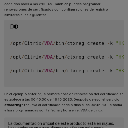
cada dos años a las 2:00 AM. También puedes programar
renovaciones de certificados con configuraciones de registro
similares a las siguientes:
/
opt
/
Citrix
/
VDA
/
bin
/
ctxreg create 
-
k 
"HKL
/
opt
/
Citrix
/
VDA
/
bin
/
ctxreg create 
-
k 
"HKL
/
opt
/
Citrix
/
VDA
/
bin
/
ctxreg create 
-
k 
"HKL
En el ejemplo anterior, la primera hora de renovación del certificado se
establece a las 00:45:30 del 19-10-2023. Después de eso, el servicio
ctxcermgr
renueva el certificado cada 5 días a las 00:45:30. La fecha
y hora programadas son la fecha y hora en el VDA de Linux.
La documentación oficial de este producto está en inglés.
Las versiones en otros idiomas se ofrecen solo como