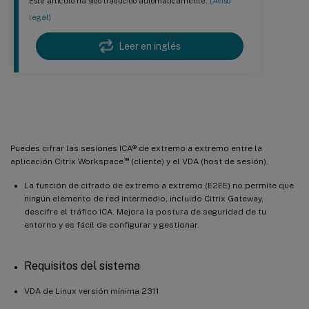
Este artículo ha sido traducido automáticamente.
(Aviso
legal)
Leer en inglés
™
HDX
seguro (vista previa)
Puedes cifrar las sesiones ICA® de extremo a extremo entre la
™
aplicación Citrix Workspace
(cliente) y el VDA (host de sesión).
La función de cifrado de extremo a extremo (E2EE) no permite que
ningún elemento de red intermedio, incluido Citrix Gateway,
descifre el tráfico ICA. Mejora la postura de seguridad de tu
entorno y es fácil de configurar y gestionar.
Requisitos del sistema
VDA de Linux versión mínima 2311