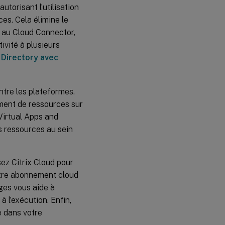
Appliance
utorisant l’utilisation
sur votre
es. Cela élimine le
hyperviseur
 au Cloud Connector,
ivité à plusieurs
Enregistrer
votre
 Directory avec
Connector
Appliance
auprès de
Citrix
ntre les plateformes.
Cloud
ement de ressources sur
Virtual Apps and
Après
l’enregistrement
s ressources au sein
de votre
Connector
Appliance
sez Citrix Cloud pour
Paramètres
votre abonnement cloud
réseau de
votre
ages vous aide à
Connector
à l’exécution. Enfin,
Appliance
e dans votre