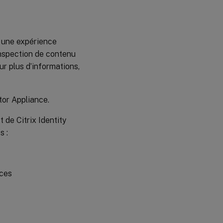
Modifier le
mot de passe
de l’utilisateur
administrateur
de l’appliance
 une expérience
Connector
’inspection de contenu
r plus d’informations,
Remplacer
le
certificat
de serveur
or Appliance.
 de Citrix Identity
s :
rces