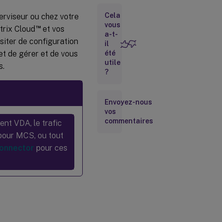
Connector
Appliance
Cela
rviseur ou chez votre
vous
™
trix Cloud
et vos
a-t-
iter de configuration
Mises à
il
jour du
t de gérer et de vous
été
Connector
utile
s.
Appliance
?
Communication
du Connector
Envoyez-nous
vos
Appliance
commentaires
ent VDA, le trafic
Configuration
 pour MCS, ou tout
système
onnector
pour ces
requise
Obtenir
l’appliance
Connector
Installer le
Connector