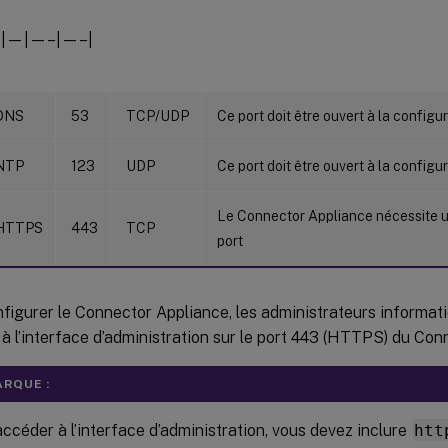
|—|—–|—–|
DNS
53
TCP/UDP
Ce port doit être ouvert à la configu
NTP
123
UDP
Ce port doit être ouvert à la configu
Le Connector Appliance nécessite u
HTTPS
443
TCP
port
figurer le Connector Appliance, les administrateurs informat
à l’interface d’administration sur le port 443 (HTTPS) du Con
RQUE :
ccéder à l’interface d’administration, vous devez inclure
htt