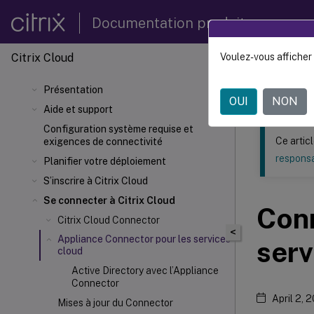
Documentation produit
Citrix Cloud
Voulez-vous afficher 
Ce contenu a 
Présentation
Citrix 
OUI
NON
Aide et support
Configuration système requise et
Ce artic
exigences de connectivité
responsa
Planifier votre déploiement
S’inscrire à Citrix Cloud
Se connecter à Citrix Cloud
Conn
Citrix Cloud Connector
<
Appliance Connector pour les services
serv
cloud
Active Directory avec l’Appliance
Connector
April 2, 
Mises à jour du Connector