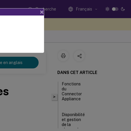
Recherche
Français
×
ez votre avis ici
re en anglais
DANS CET ARTICLE
Fonctions
es
du
Connector
>
Appliance
Disponibilité
et gestion
de la
charge du