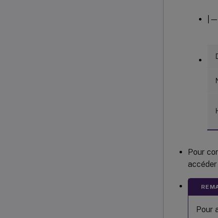
|—
Pour con
accéder 
REMA
Pour a