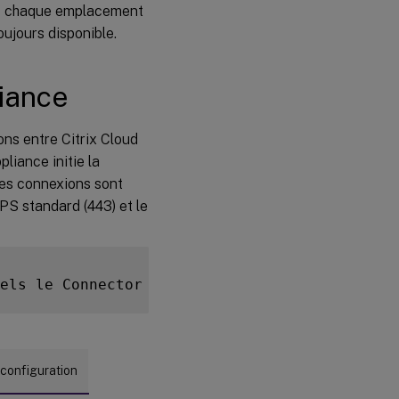
ns chaque emplacement
ujours disponible.
iance
ns entre Citrix Cloud
liance initie la
les connexions sont
PS standard (443) et le
els le Connector Appliance doit avoir accès 
 configuration