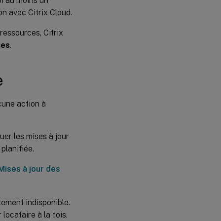
Si au moins un
on avec Citrix Cloud.
ressources, Citrix
ces
.
e
cune action à
er les mises à jour
planifiée.
Mises à jour des
rement indisponible.
locataire à la fois.