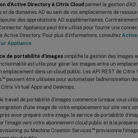
on d’Active Directory à Citrix Cloud
permet la gestion d’AD, a
s et de domaines AD au sein de vos emplacements de ressourc
’ajouter des approbations AD supplémentaires. Contrairement
Connector Appliance peut être utilisé pour fournir une connect
 Active Directory. Pour plus d’informations, consultez
Active
or Appliance
.
ce de portabilité d’images
simplifie la gestion des images e
nctionnalité est utile pour gérer les images entre un emplac
un emplacement dans un cloud public. Les API REST de Citrix 
™
s
peuvent être utilisées pour automatiser l’administration de
e Citrix Virtual Apps and Desktops.
de travail de portabilité d’images commence lorsque vous utili
la migration d’une image de votre emplacement sur site vers 
Après avoir préparé votre image, le service de portabilité d’im
er l’image vers votre abonnement cloud public et à la préparer 
™
rovisioning ou Machine Creation Services
provisionne l’imag