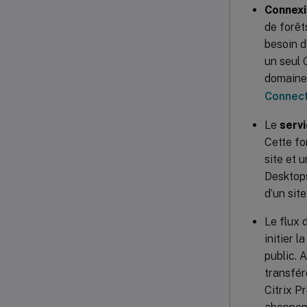
Connexi
de forêt
besoin d
un seul 
domaines
Connect
Le
servi
Cette fo
site et 
Desktop
d’un sit
Le flux 
initier 
public. 
transfér
Citrix P