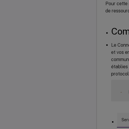
Pour cette
de ressourc
Com
Le Conne
et vos e
communic
établies
protocol
-
  
Ser