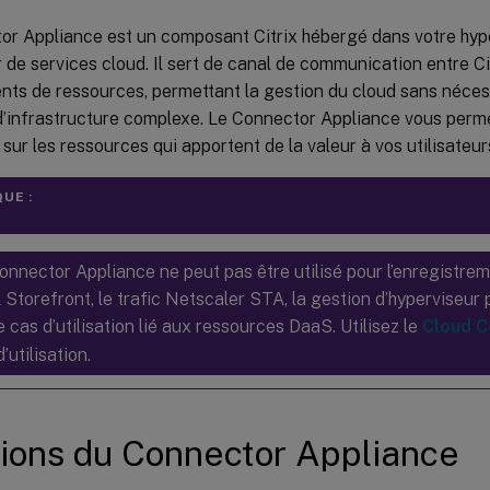
or Appliance est un composant Citrix hébergé dans votre hype
 de services cloud. Il sert de canal de communication entre Ci
ts de ressources, permettant la gestion du cloud sans nécess
d’infrastructure complexe. Le Connector Appliance vous perme
sur les ressources qui apportent de la valeur à vos utilisateur
UE :
onnector Appliance ne peut pas être utilisé pour l’enregistrem
Storefront, le trafic Netscaler STA, la gestion d’hyperviseur
e cas d’utilisation lié aux ressources DaaS. Utilisez le
Cloud C
’utilisation.
ions du Connector Appliance