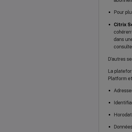
abonneme
Pour plu
Citrix 
cohérent
dans une
consult
D’autres s
La platefor
Platform et
Adresse
Identifi
Horodat
Données