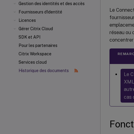
Gestion des identités et des accès
Le Connect
Fournisseurs d'identité
fournisseur
Licences
emplacemen
Gérer Citrix Cloud
réseau ou 
SDK et API
concentrer 
Pour les partenaires
Citrix Workspace
REMARQ
Services cloud
Historique des documents
Le C
XML 
autr
cas d
Fonct