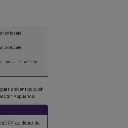
ration locale
ration locale
n accès sortant à ce
iques doivent pouvoir
nector Appliance.
ps://
au début de