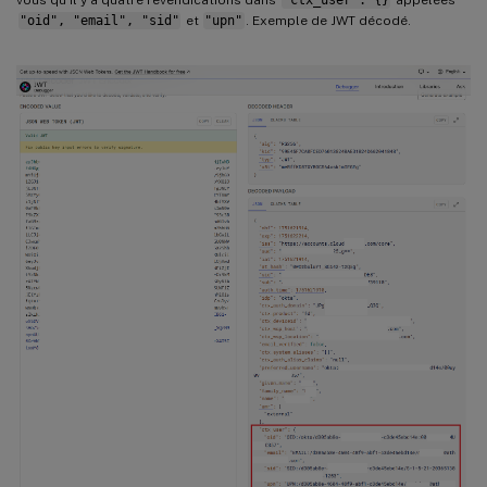
"oid", "email", "sid"
et
"upn"
. Exemple de JWT décodé.