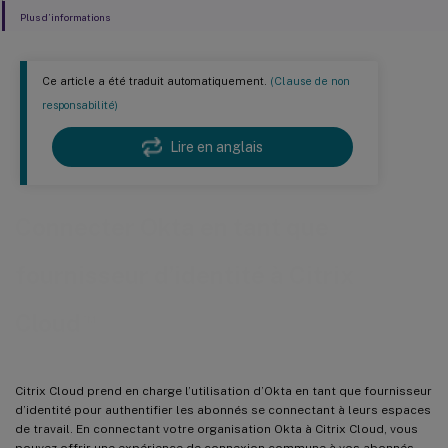
Plus d’informations
Ce article a été traduit automatiquement.
(Clause de non
responsabilité)
Lire en anglais
Connecter Okta en tant que
fournisseur d’identité à Citrix
™
Cloud
Citrix Cloud prend en charge l’utilisation d’Okta en tant que fournisseur
d’identité pour authentifier les abonnés se connectant à leurs espaces
de travail. En connectant votre organisation Okta à Citrix Cloud, vous
pouvez offrir une expérience de connexion commune à vos abonnés