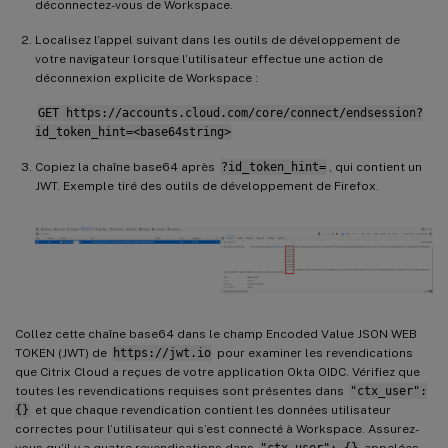
déconnectez-vous de Workspace.
Localisez l’appel suivant dans les outils de développement de
votre navigateur lorsque l’utilisateur effectue une action de
déconnexion explicite de Workspace :
GET https://accounts.cloud.com/core/connect/endsession?
id_token_hint=<base64string>
Copiez la chaîne base64 après
?id_token_hint=
, qui contient un
JWT. Exemple tiré des outils de développement de Firefox.
Collez cette chaîne base64 dans le champ Encoded Value JSON WEB
TOKEN (JWT) de
https://jwt.io
pour examiner les revendications
que Citrix Cloud a reçues de votre application Okta OIDC. Vérifiez que
toutes les revendications requises sont présentes dans
"ctx_user":
{}
et que chaque revendication contient les données utilisateur
correctes pour l’utilisateur qui s’est connecté à Workspace. Assurez-
vous qu’il y a quatre revendications dans
"ctx_user": {}
appelées