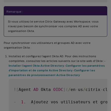
Remarque :
Si vous utilisez le service Citrix Gateway avec Workspace, vous
n’avez pas besoin de synchroniser vos comptes AD avec votre
organisation Okta.
Pour synchroniser vos utilisateurs et groupes AD avec votre
organisation Okta :
Installez et configurez l’agent Okta AD. Pour des instructions
complètes, consultez les articles suivants sur le site web d’Okta : -
Installer l’agent Okta Active Directory
-
Configurer les paramètres
d’importation et de compte Active Directory
-
Configurer les
paramètres de provisionnement Active Directory
!
[
Agent 
AD
 Okta 
OIDC
]
(
/
en
-
us
/
citrix
-
clo
-
1.
  Ajoutez vos utilisateurs et grou