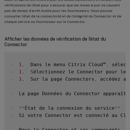
vérifications de l’état pour s’assurer que les mises à jour ne causent
pas de temps d’arrêt inutile pour les fournisseurs. Vous pouvez
consulter l’état de la connectivité et de l’intégrité du Connector et de
chaque service ou fournisseur sur le Connector.
Afficher les données de vérification de l’état du
Connector
-
1.
  Dans le menu Citrix Cloud™
,
 sélect
-
1.
S
électionnez le Connector pour leq
-
1.
  Sur la page Connectors
,
 accédez au
-
  La page Données du Connector apparaît
,
-
**
État de la connexion du service
**
.
 C
-
  Si votre Connector est connecté au Clou
-
  Pour le Connector et ses composants
,
 l