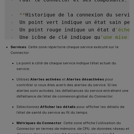
-
**
Historique de la connexion du servic
-
  Un point vert indique un état sain pen
-
  Un point rouge indique un état d
'échec
-
  Une icône de clé indique qu
'une mise à
-
  Un point gris indique qu
'aucune inform
Services
. Cette zone répertorie chaque service exécuté sur le
Connector.
!
[
Historique de la continuité du service 
Le point à côté de chaque service indique l’état actuel du
service.
Utilisez
Alertes activées
et
Alertes désactivées
pour
contrôler si vous êtes averti des alertes du service. Si les
alertes sont activées, les défaillances du service entraînent une
défaillance de l’état de connexion global du Connector.
Sélectionnez
Afficher les détails
pour afficher les détails de
l’état de santé du service au fil du temps.
Métriques du Connector
. Cette zone affiche l’utilisation du
Connector en termes de mémoire, de CPU, de données réseau et