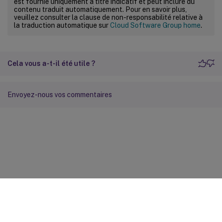
est fournie uniquement à titre indicatif et peut inclure du
contenu traduit automatiquement. Pour en savoir plus,
veuillez consulter la clause de non-responsabilité relative à
la traduction automatique sur
Cloud Software Group home
.
Cela vous a-t-il été utile ?
Envoyez-nous vos commentaires