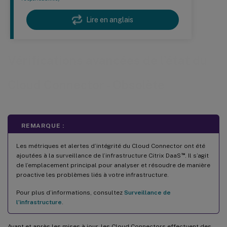
Lire en anglais
Vérifications avancées de l’état du
Cloud Connector - Obsolète
REMARQUE :
Les métriques et alertes d’intégrité du Cloud Connector ont été
™
ajoutées à la surveillance de l’infrastructure Citrix DaaS
. Il s’agit
de l’emplacement principal pour analyser et résoudre de manière
proactive les problèmes liés à votre infrastructure.
Pour plus d’informations, consultez
Surveillance de
l’infrastructure
.
Avant et après les mises à jour, les Cloud Connectors effectuent des