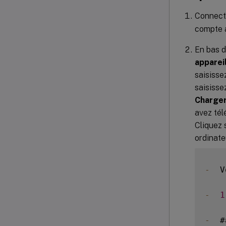
Connect
compte a
En bas d
apparei
saisisse
saisissez
Charger
avez tél
Cliquez 
ordinate
-
  V
-
1
-
  #