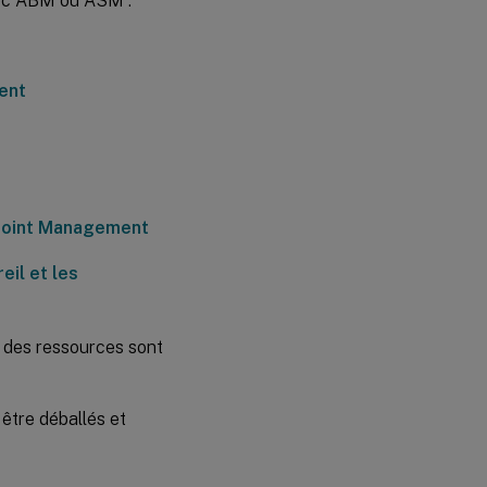
vec ABM ou ASM :
Configurer
les règles
de
ent
déploiement
pour les
stratégies
d’appareil et
les
applications
dpoint Management
eil et les
t des ressources sont
être déballés et