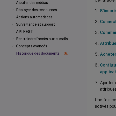
Cet articl
Ajouter des médias
Déployer des ressources
S’inscr
Actions automatisées
Connect
Surveillance et support
API REST
Comman
Restreindre l'accès aux e-mails
Attribu
Concepts avancés
Historique des documents
Acheter
Configu
applica
Ajouter 
attribué
Une fois ce
activés pou