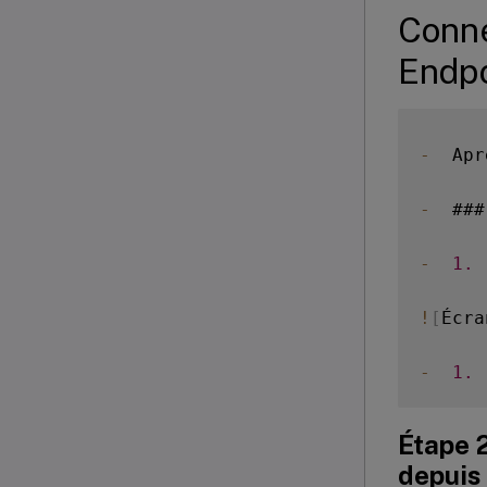
Conne
Endp
-
  Apr
-
  ###
-
1.
 
!
[
Écra
-
1.
 
Étape 2
depuis