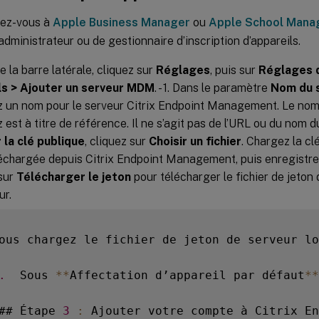
ez-vous à
Apple Business Manager
ou
Apple School Mana
dministrateur ou de gestionnaire d’inscription d’appareils.
e la barre latérale, cliquez sur
Réglages
, puis sur
Réglages 
ls > Ajouter un serveur MDM
. - 1. Dans le paramètre
Nom du 
z un nom pour le serveur Citrix Endpoint Management. Le nom
 est à titre de référence. Il ne s’agit pas de l’URL ou du nom du
 la clé publique
, cliquez sur
Choisir un fichier
. Chargez la cl
échargée depuis Citrix Endpoint Management, puis enregistrez l
sur
Télécharger le jeton
pour télécharger le fichier de jeton 
ur.
ous chargez le fichier de jeton de serveur lo
.
  Sous 
**
Affectation d’appareil par défaut
**
## Étape 
3
: