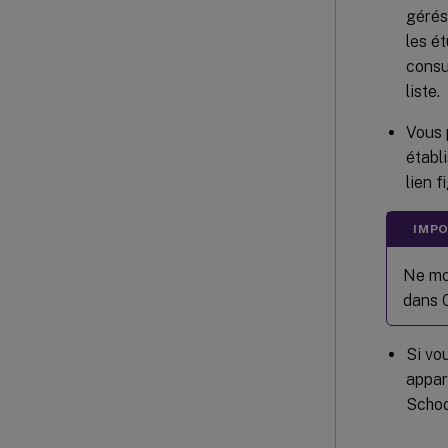
gérés
les é
consu
liste.
Vous 
établ
lien f
IMPO
Ne mod
dans 
Si vo
appar
Schoo