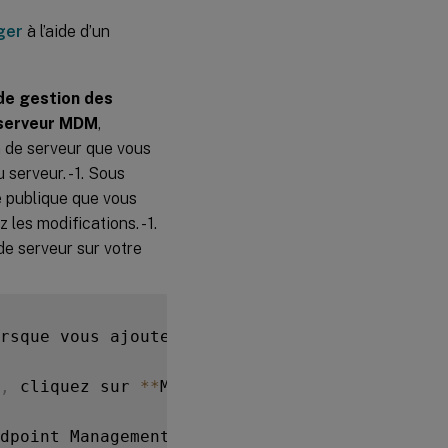
ger
à l’aide d’un
de gestion des
serveur MDM
,
 de serveur que vous
 serveur. - 1. Sous
é publique que vous
es modifications. - 1.
de serveur sur votre
rsque vous ajoutez le compte 
ABM
 ou 
ASM
 à Ci
,
 cliquez sur 
**
Modifier
**
.
 Choisissez comme