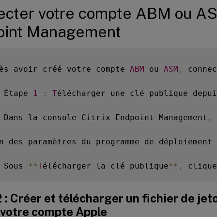
cter votre compte ABM ou ASM
oint Management
ès avoir créé votre compte 
ABM
 ou 
ASM
,
 connec
 Étape 
1
:
T
élécharger une clé publique depui
 Dans la console Citrix Endpoint Management
,
 
n des paramètres du programme de déploiement 
 Sous 
**
T
élécharger la clé publique
**
,
 clique
 : Créer et télécharger un fichier de je
 votre compte Apple