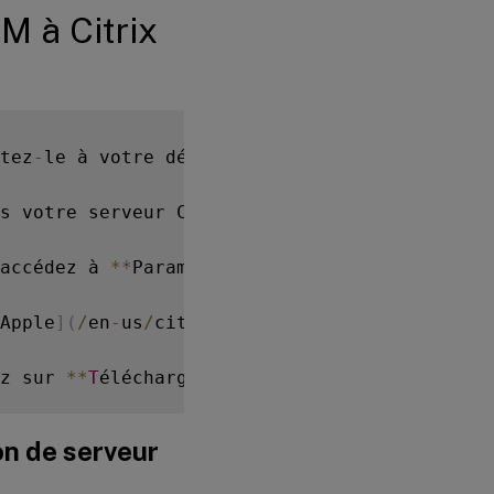
 à Citrix
tez
-
le à votre déploiement de serveur Citrix
s votre serveur Citrix Endpoint Management

accédez à 
**
Paramètres 
>
 Programmes de déplo
Apple
]
(
/
en
-
us
/
citrix
-
endpoint
-
management
/
med
z sur 
**
T
élécharger
**
.
ton de serveur