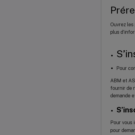
Prére
Ouvrez les 
plus d’info
S’i
Pour co
ABM et ASM 
fournir de 
demande et
S’ins
Pour vous 
pour deman