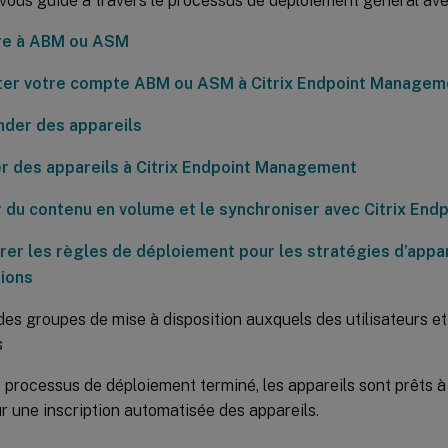
e vous guide à travers le processus de déploiement général a
ire à ABM ou ASM
er votre compte ABM ou ASM à Citrix Endpoint Managem
der des appareils
er des appareils à Citrix Endpoint Management
 du contenu en volume et le synchroniser avec Citrix En
rer les règles de déploiement pour les stratégies d’appar
tions
des groupes de mise à disposition auxquels des utilisateurs e
s
 processus de déploiement terminé, les appareils sont prêts à 
r une inscription automatisée des appareils.