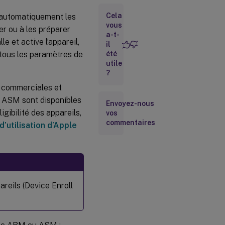
ABM ou ASM
Cela
 automatiquement les
à Citrix
Endpoint
vous
r ou à les préparer
Management
a-t-
le et active l’appareil,
il
 tous les paramètres de
été
Commander
utile
des
?
appareils
 commerciales et
 ASM sont disponibles
Envoyez-nous
Attribuer des
gibilité des appareils,
vos
appareils à
Citrix
commentaires
d’utilisation d’Apple
Endpoint
Management
Acheter du
contenu en
volume et le
eils (Device Enroll
synchroniser
avec Citrix
Endpoint
Management