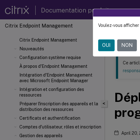
Documentation produit
Citrix Endpoint Management
Voulez-vous afficher 
Ce contenu a 
Citrix Endpoint Management
Citrix
OUI
NON
Nouveautés
Configuration système requise
Ce artic
À propos d'Endpoint Management
responsa
Intégration d'Endpoint Management
avec Microsoft Endpoint Manager
Intégration et configuration des
Dépl
ressources
<
Préparer l'inscription des appareils et la
pro
distribution des ressources
Certificats et authentification
Comptes d'utilisateur, rôles et inscription
April 20,
Gestion des appareils