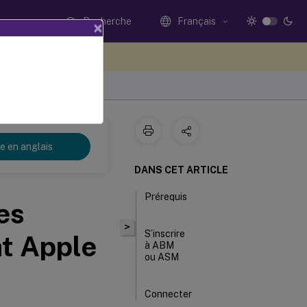
Recherche
Français
×
ez votre avis ici
re en anglais
DANS CET ARTICLE
Prérequis
es
>
S’inscrire
t Apple
à ABM
ou ASM
Connecter
votre compte