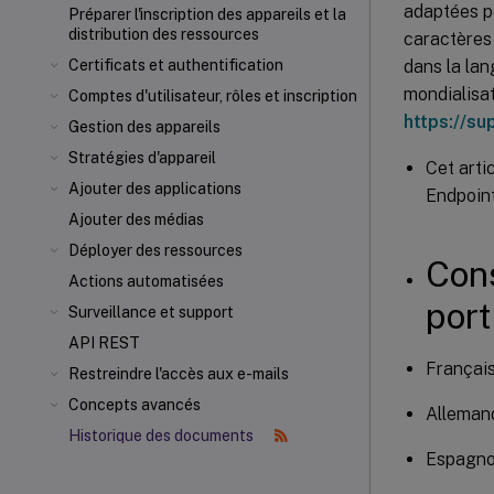
adaptées po
Préparer l'inscription des appareils et la
distribution des ressources
caractères 
dans la lan
Certificats et authentification
mondialisat
Comptes d'utilisateur, rôles et inscription
https://su
Gestion des appareils
Stratégies d'appareil
Cet arti
Ajouter des applications
Endpoin
Ajouter des médias
Déployer des ressources
Con
Actions automatisées
port
Surveillance et support
API REST
Françai
Restreindre l'accès aux e-mails
Concepts avancés
Alleman
Historique des documents
Espagno