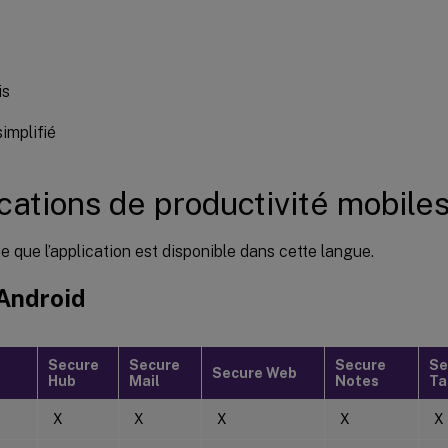
s
is
simplifié
cations de productivité mobiles
e que l’application est disponible dans cette langue.
 Android
Secure
Secure
Secure
Se
Secure Web
Hub
Mail
Notes
Ta
X
X
X
X
X