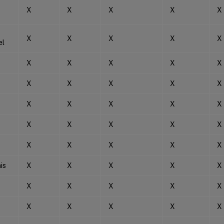
X
X
X
X
X
X
X
X
X
X
el
X
X
X
X
X
X
X
X
X
X
X
X
X
X
X
X
X
X
X
X
X
X
X
X
X
is
X
X
X
X
X
X
X
X
X
X
X
X
X
X
X