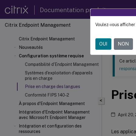
Documentation produit
Citrix Endpoint Management
Voulez-vous afficher 
Ce contenu a 
Citrix Endpoint Management
Citrix
OUI
NON
Nouveautés
Configuration système requise
Ce artic
Compatibilité d'Endpoint Management
responsa
Systèmes d'exploitation d'appareils
pris en charge
Prise en charge des langues
Pris
Conformité FIPS 140-2
<
À propos d'Endpoint Management
Intégration d'Endpoint Management
April 20,
avec Microsoft Endpoint Manager
Intégration et configuration des
Les applica
ressources