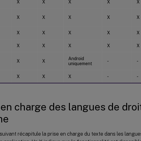
X
X
X
X
X
X
X
X
X
X
X
X
X
X
X
X
X
X
X
X
Android
X
X
-
-
uniquement
X
X
X
-
-
 en charge des langues de droi
he
suivant récapitule la prise en charge du texte dans les lang