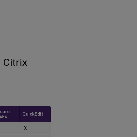
 Citrix
cure
QuickEdit
sks
X