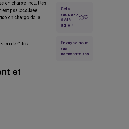
se en charge inclut les
productivité
mobiles Citrix
Cela
n’est pas localisée
vous a-t-
rise en charge de la
il été
Prise en
utile ?
charge des
langues de
droite à
Envoyez-nous
rsion de Citrix
gauche
vos
commentaires
nt et