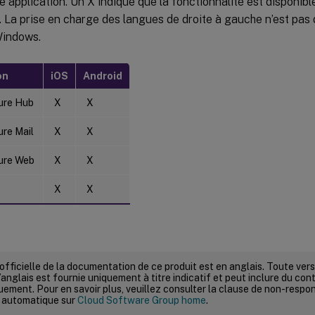
 application. Un X indique que la fonctionnalité est disponibl
 La prise en charge des langues de droite à gauche n’est pas 
Windows.
on
iOS
Android
cure Hub
X
X
ure Mail
X
X
cure Web
X
X
X
X
 officielle de la documentation de ce produit est en anglais. Toute ve
’anglais est fournie uniquement à titre indicatif et peut inclure du con
ement. Pour en savoir plus, veuillez consulter la clause de non-respons
 automatique sur
Cloud Software Group home
.