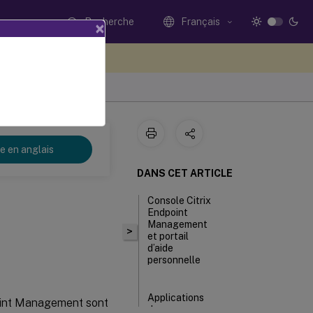
Recherche
Français
×
ez votre avis ici
re en anglais
DANS CET ARTICLE
Console Citrix
s
Endpoint
Management
>
et portail
d’aide
personnelle
Applications
dpoint Management sont
de