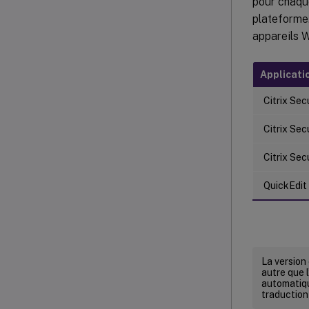
pour chaque
plateforme.
appareils 
Applicati
Citrix Se
Citrix Sec
Citrix Se
QuickEdit
La version
autre que l
automatiqu
traduction