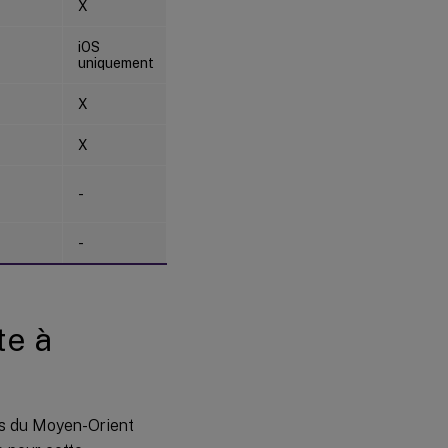
X
iOS
uniquement
X
X
-
-
te à
ues du Moyen-Orient