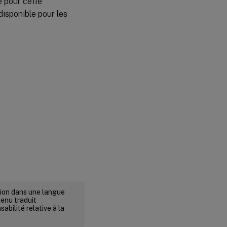
e pour cette
disponible pour les
rsion dans une langue
tenu traduit
abilité relative à la