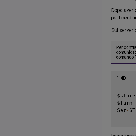
Dopo aver c
pertinenti 
Sul server 
Per config
comunicazi
comando 
$store
$farm 
Set
-
ST