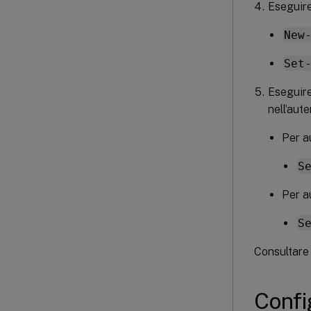
Eseguire
New
Set
Eseguire
nell’aut
Per a
S
Per a
S
Consultare 
Confi