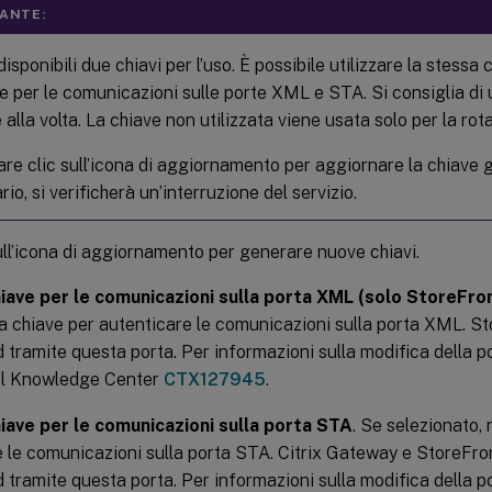
ANTE:
isponibili due chiavi per l’uso. È possibile utilizzare la stessa 
e per le comunicazioni sulle porte XML e STA. Si consiglia di u
 alla volta. La chiave non utilizzata viene usata solo per la rota
re clic sull’icona di aggiornamento per aggiornare la chiave g
rio, si verificherà un’interruzione del servizio.
ull’icona di aggiornamento per generare nuove chiavi.
hiave per le comunicazioni sulla porta XML (solo StoreFro
na chiave per autenticare le comunicazioni sulla porta XML. 
d tramite questa porta. Per informazioni sulla modifica della 
del Knowledge Center
CTX127945
.
hiave per le comunicazioni sulla porta STA
. Se selezionato,
e le comunicazioni sulla porta STA. Citrix Gateway e StoreFr
d tramite questa porta. Per informazioni sulla modifica della 