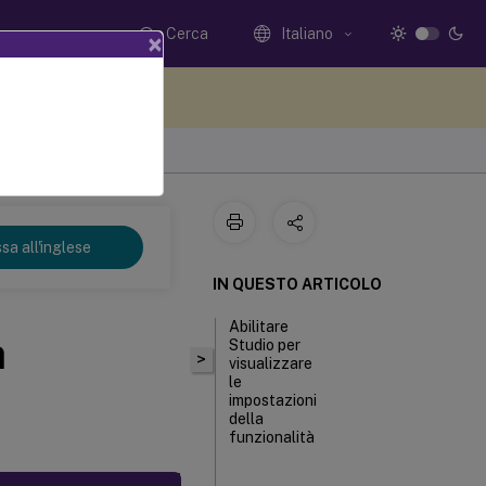
Cerca
Italiano
×
i qui i tuoi commenti
sa all'inglese
IN QUESTO ARTICOLO
Abilitare
a
Studio per
>
visualizzare
le
impostazioni
della
funzionalità