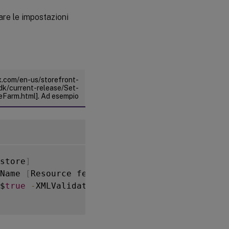
are le impostazioni
ix.com/en-us/storefront-
dk/current-release/Set-
Farm.html]. Ad esempio
store
]
Name 
[
Resource feed name
]
$
true
-
XMLValidationSecret 
[
secret
]