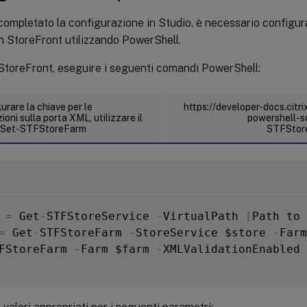
ompletato la configurazione in Studio, è necessario configur
in StoreFront utilizzando PowerShell.
StoreFront, eseguire i seguenti comandi PowerShell:
urare la chiave per le
https://developer-docs.citr
oni sulla porta XML, utilizzare il
powershell-s
[Set-STFStoreFarm
STFStore
 
=
 Get
-
STFStoreService 
-
VirtualPath 
[
Path to 
=
 Get
-
STFStoreFarm 
-
StoreService $store 
-
Farm
FStoreFarm 
-
Farm $farm 
-
XMLValidationEnabled 