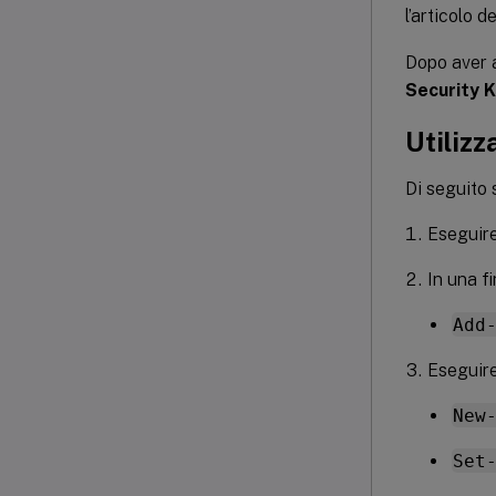
l’articolo 
Dopo aver a
Security 
Utiliz
Di seguito 
Eseguire
In una f
Add
Eseguire
New
Set