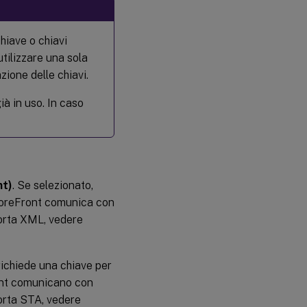
chiave o chiavi
tilizzare una sola
zione delle chiavi.
ià in uso. In caso
nt)
. Se selezionato,
StoreFront comunica con
porta XML, vedere
 richiede una chiave per
ont comunicano con
porta STA, vedere