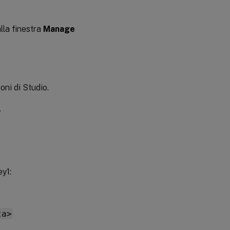
lla finestra
Manage
oni di Studio.
.
y1:
ta>