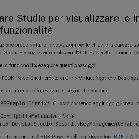
tare Studio per visualizzare le 
 funzionalità
zione predefinita, le impostazioni per le chiavi di sicurezza s
re Studio a visualizzarle, utilizzare l’SDK PowerShell come seg
re la funzionalità, eseguire questi passaggi:
 l’SDK PowerShell remoto di Citrix Virtual Apps and Desktops
inestra di comando, eseguire i seguenti comandi:
-PSSnapIn Citrix*
. Questo comando aggiunge gli snap-in 
-ConfigSiteMetadata -Name
rix_DesktopStudio_SecurityKeyManagementEnable
ri informazioni sull’SDK PowerShell remoto, vedere
SDK e API
.