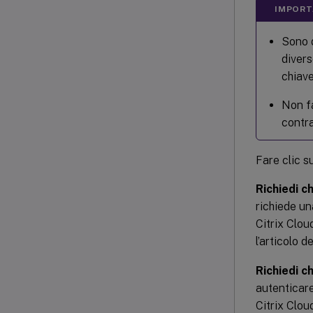
IMPORT
Sono d
divers
chiave
Non fa
contra
Fare clic s
Richiedi c
richiede u
Citrix Clou
l’articolo 
Richiedi c
autenticar
Citrix Clou