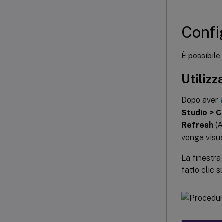
Confi
È possibile
Utilizz
Dopo aver
Studio > C
Refresh
(A
venga visua
La finestr
fatto clic 