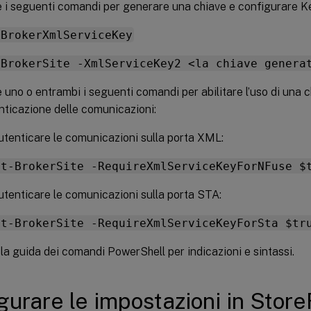
 i seguenti comandi per generare una chiave e configurare K
-BrokerXmlServiceKey
-BrokerSite -XmlServiceKey2 <la chiave genera
 uno o entrambi i seguenti comandi per abilitare l’uso di una 
enticazione delle comunicazioni:
utenticare le comunicazioni sulla porta XML:
et-BrokerSite -RequireXmlServiceKeyForNFuse $
utenticare le comunicazioni sulla porta STA:
et-BrokerSite -RequireXmlServiceKeyForSta $tr
la guida dei comandi PowerShell per indicazioni e sintassi.
gurare le impostazioni in Store