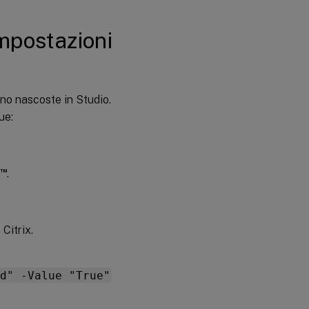
impostazioni
ono nascoste in Studio.
ue:
™
.
Citrix.
d" -Value "True"