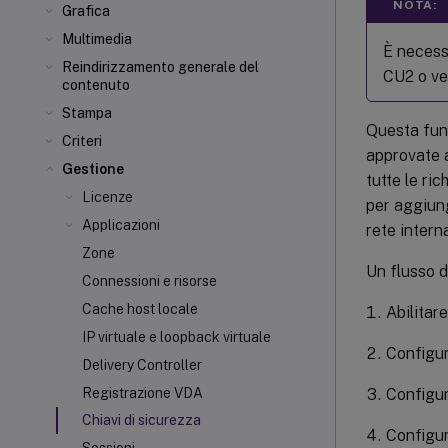
NOTA:
Grafica
Multimedia
È necess
Reindirizzamento generale del
CU2 o ve
contenuto
Stampa
Questa funz
Criteri
approvate a
Gestione
tutte le ri
Licenze
per aggiung
Applicazioni
rete intern
Zone
Un flusso d
Connessioni e risorse
Cache host locale
Abilitar
IP virtuale e loopback virtuale
Configur
Delivery Controller
Configur
Registrazione VDA
Chiavi di sicurezza
Configur