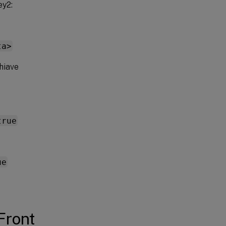
ey2:
ta>
chiave
true
ue
Front