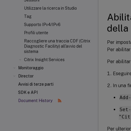
Sessioni
Utilizzare la ricerca in Studio
Abili
Tag
Supporto IPv4/IPv6
della
Profili utente
Raccogliere una traccia CDF (Citrix
Per imposta
Diagnostic Facility) all'avvio del
Per abilita
sistema
Citrix Insight Services
Per abilita
Monitoraggio
Eseguire
Director
Avvisi di terze parti
In una f
SDK e API
Add
Document History
Set
"Cit
Per ulterio