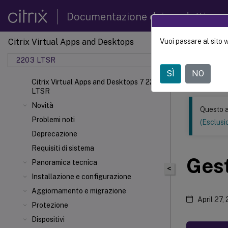
Documentazione dei prodotti
Citrix Virtual Apps and Desktops
Vuoi passare al sito 
Questo conten
automatica.
2203 LTSR
SÌ
NO
Citrix 
Citrix Virtual Apps and Desktops 7 2203
LTSR
Novità
Questo a
Problemi noti
(Esclusio
Deprecazione
Requisiti di sistema
Gest
Panoramica tecnica
<
Installazione e configurazione
Aggiornamento e migrazione
April 27,
Protezione
Dispositivi