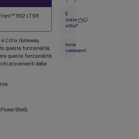
Configurare
le
impostazioni
È
™
Front
1912 LTSR
stato
per il sito
utile?
Configurare
le
 e Citrix Gateway
impostazioni
Invia
in
to questa funzionalità,
commenti
StoreFront
are questa funzionalità
cchi provenienti dalla
Configurare
le
impostazioni
nte:
in Citrix
ADC
o PowerShell).