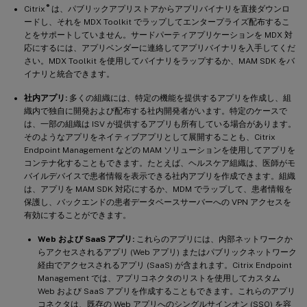
®
Citrix
は、パブリックアプリストアからアプリバイナリを直接ダウンロ
ードし、それを MDX Toolkit でラップしてエンタープライズ配布するこ
とをサポートしていません。サードパーティアプリケーションを MDX 対
応にするには、アプリベンダーに連絡してアプリバイナリを入手してくだ
さい。MDX Toolkit を使用してバイナリをラップするか、MAM SDK をバ
イナリと統合できます。
社内アプリ:
多くの組織には、特定の機能を提供するアプリを作成し、組
織内で独自に開発および配布する社内開発者がいます。特定のケースで
は、一部の組織は ISV が提供するアプリも所有している場合があります。
そのようなアプリをネイティブアプリとして展開することも、Citrix
Endpoint Management などの MAM ソリューションを使用してアプリを
コンテナ化することもできます。たとえば、ヘルスケア組織は、医師がモ
バイルデバイスで患者情報を表示できる社内アプリを作成できます。組織
は、アプリを MAM SDK 対応にするか、MDM でラップして、患者情報を
保護し、バックエンドの患者データベースサーバーへの VPN アクセスを
有効にすることができます。
Web および SaaS アプリ:
これらのアプリには、内部ネットワークか
らアクセスされるアプリ (Web アプリ) またはパブリックネットワーク
経由でアクセスされるアプリ (SaaS) が含まれます。Citrix Endpoint
Management では、アプリコネクタのリストを使用してカスタム
Web および SaaS アプリを作成することもできます。これらのアプリ
コネクタは、既存の Web アプリへのシングルサインオン (SSO) を容