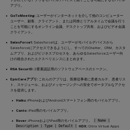
アプリ。
GoToMeeting:
ユーザーがインターネットを介して他のコンピューター
ユーザー、顧客、クライアント、または同僚とリアルタイムで会議を行う
ことを可能にするオンライン会議、デスクトップ共有、およびビデオ会議
クライアント。
SalesForce1:
Salesforce1は、ユーザーがモバイルデバイスから
Salesforceにアクセスできるようにし、すべてのChatter、CRM、カスタ
ムアプリ、およびビジネスプロセスを、あらゆるSalesforceユーザー向
けの統合されたエクスペリエンスにまとめます。
RSA SecurID:
2要素認証用のソフトウェアベースのトークン。
EpicCareアプリ:
これらのアプリは、医療従事者に患者カルテ、患者リス
ト、スケジュール、およびメッセージングへの安全でポータブルなアクセ
スを提供します。
Haiku:
iPhoneおよびAndroidスマートフォン用のモバイルアプリ。
Canto:
iPad用のモバイルアプリ。
Rover:
iPhoneおよびiPad用のモバイルアプリ。
| Name |
Description | Type | Default |
HDX:
Citrix Virtual Apps