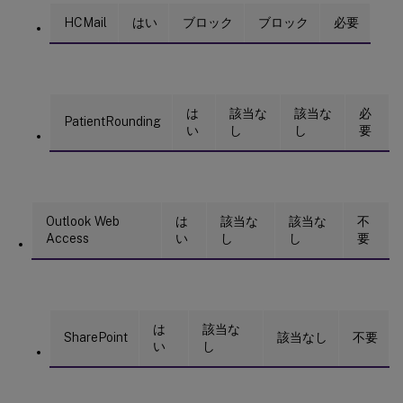
HCMail
はい
ブロック
ブロック
必要
は
該当な
該当な
必
PatientRounding
い
し
し
要
Outlook Web
は
該当な
該当な
不
Access
い
し
し
要
は
該当な
SharePoint
該当なし
不要
い
し