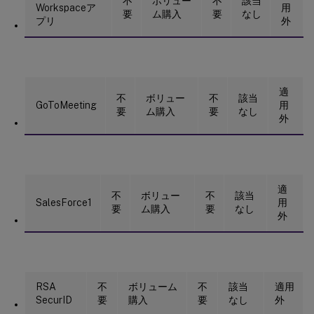
不
ボリュー
不
該当
Workspaceア
用
要
ム購入
要
なし
プリ
外
適
不
ボリュー
不
該当
GoToMeeting
用
要
ム購入
要
なし
外
適
不
ボリュー
不
該当
SalesForce1
用
要
ム購入
要
なし
外
RSA
不
ボリューム
不
該当
適用
SecurID
要
購入
要
なし
外