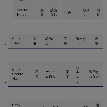
Secure
必
該当
該当
適
不要
Notes
要
なし
なし
用
Citrix
必
該当な
不
該当な
適
Files
要
し
要
し
用
該
Citrix
不
ボリュー
不
当
適用さ
Secure
要
ム購入
要
な
れない
Hub
し
Citrix
適