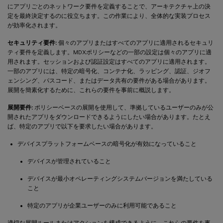
にアプリごとのネットワーク要件を定義することで、アーキテクチャ上の決
定を最終決定するのに役立ちます。この作業により、全体的な実装プロセス
が効率化されます。
セキュリティ要件:
個々のアプリまたはすべてのアプリに適用されるセキュリ
ティ要件を定義します。MDXポリシーなどの一部の設定は個々のアプリに適
用されます。セッションおよび認証設定はすべてのアプリに適用されます。
一部のアプリには、特定の暗号化、コンテナ化、ラッピング、認証、ジオフ
ェンシング、パスコード、またはデータ共有の要件がある場合があります。
展開を簡素化するために、これらの要件を事前に概説します。
展開要件:
ポリシーベースの展開を使用して、準拠しているユーザーのみが公
開されたアプリをダウンロードできるようにしたい場合があります。たとえ
ば、特定のアプリで以下を要求したい場合があります。
デバイスプラットフォームベースの暗号化が有効になっていること
デバイスが管理されていること
デバイスが最小オペレーティングシステムバージョンを満たしている
こと
特定のアプリが企業ユーザーのみに利用可能であること
適切な展開ルールまたはアクションを構成できるように、これらの要件を事