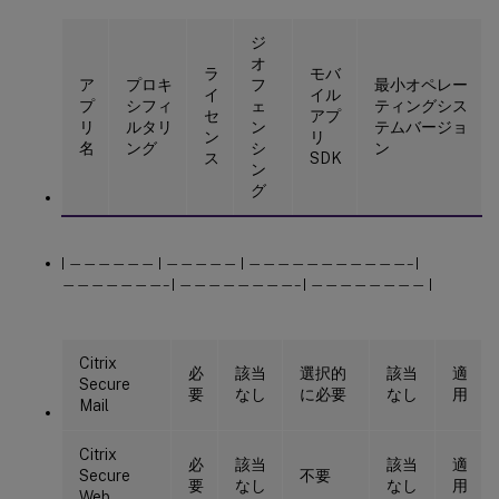
ジ
オ
ラ
モバ
ア
プロキ
フ
最小オペレー
イ
イル
プ
シフィ
ェ
ティングシス
セ
アプ
リ
ルタリ
ン
テムバージョ
ン
リ
名
ング
シ
ン
ス
SDK
ン
グ
| —————— | ————— | ———————————– |
———————– | ————————– | ———————— |
Citrix
必
該当
選択的
該当
適
Secure
要
なし
に必要
なし
用
Mail
Citrix
必
該当
該当
適
Secure
不要
要
なし
なし
用
Web