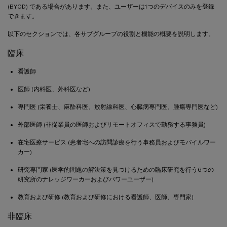
(BYOD) である場合があります。また、ユーザーは1つのデバイスのみを登録
できます。
以下のセクションでは、各サブグループの役割と機能の概要を説明します。
臨床
看護師
医師 (内科医、外科医など)
専門医 (栄養士、麻酔科医、放射線科医、心臓病専門医、腫瘍専門医など)
外部医師 (非従業員の医師およびリモートオフィスで勤務する事務員)
在宅医療サービス (患者宅への訪問診療を行う事務員およびモバイルワー
カー)
研究専門家 (医学的問題の解決策を見つけるための臨床研究を行う6つの
研究所のナレッジワーカーおよびパワーユーザー)
教育および研修 (教育および研修における看護師、医師、専門家)
非臨床