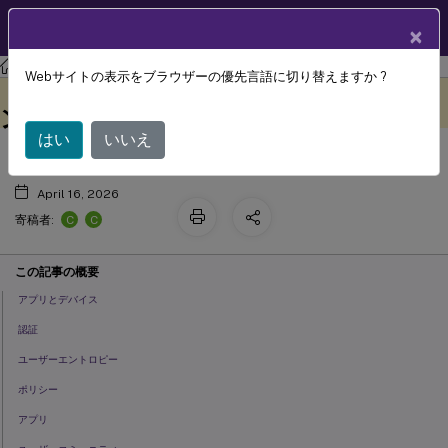
製品ドキュメン
JA
×
ト
Citrix Endpoint Management
Webサイトの表示をブラウザーの優先言語に切り替えますか ?
セキュリティとユーザーエクスペリエ
このコンテンツは動的に機械
フィードバックを提供する
翻訳されています。
ンス
はい
いいえ
April 16, 2026
C
C
寄稿者:
この記事の概要
アプリとデバイス
認証
ユーザーエントロピー
ポリシー
アプリ