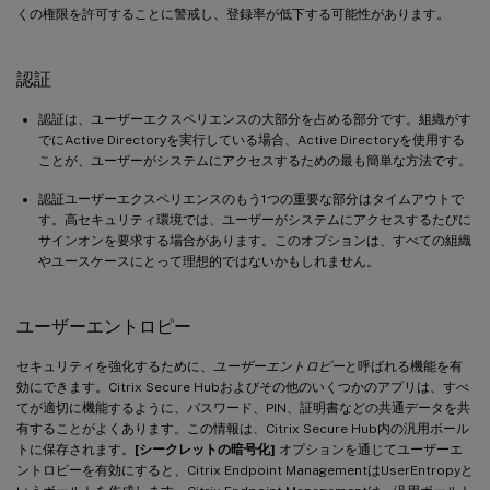
くの権限を許可することに警戒し、登録率が低下する可能性があります。
認証
認証は、ユーザーエクスペリエンスの大部分を占める部分です。組織がす
でにActive Directoryを実行している場合、Active Directoryを使用する
ことが、ユーザーがシステムにアクセスするための最も簡単な方法です。
認証ユーザーエクスペリエンスのもう1つの重要な部分はタイムアウトで
す。高セキュリティ環境では、ユーザーがシステムにアクセスするたびに
サインオンを要求する場合があります。このオプションは、すべての組織
やユースケースにとって理想的ではないかもしれません。
ユーザーエントロピー
セキュリティを強化するために、
ユーザーエントロピー
と呼ばれる機能を有
効にできます。Citrix Secure Hubおよびその他のいくつかのアプリは、すべ
てが適切に機能するように、パスワード、PIN、証明書などの共通データを共
有することがよくあります。この情報は、Citrix Secure Hub内の汎用ボール
トに保存されます。
[シークレットの暗号化]
オプションを通じてユーザーエ
ントロピーを有効にすると、Citrix Endpoint ManagementはUserEntropyと