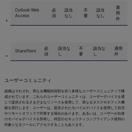
適
Outlook Web
必
該当
不
該当
用
Access
須
なし
要
なし
外
必
該当な
不
該当な
適用
SharePoint
須
し
要
し
外
ユーザーコミュニティ
組織はそれぞれ、異なる機能的役割を担う多様なユーザーコミュニティで構
成されています。これらのユーザーコミュニティは、ユーザーデバイスを通
じて提供されるさまざまなリソースを使用して、異なるタスクやオフィス機
能を実行します。ユーザーは、提供されたモバイルデバイスを使用して自宅
やリモートオフィスで作業する場合があります。あるいは、ユーザーが自身
のモバイルデバイスを所有し、特定のセキュリティコンプライアンス規則の
対象となるツールにアクセスすることもあります。