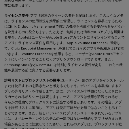
前に概説します。
ライセンス要件:
アプリ関連のライセンス要件を記録します。このようなメモ
は、ライセンスの使用状況を効果的に管理し、ライセンスを容易にするため
にCitrix Endpoint Managementで特定の機能を構成する必要があるかどうか
を決定するのに役立ちます。たとえば、無料または有料のiOSアプリを展開す
る場合、AppleはユーザーがApple Storeアカウントにサインインすることで
アプリにライセンス要件を適用します。Apple Volume Purchaseに登録し
て、Citrix Endpoint Managementを通じてこれらのアプリを配布および管理
できます。Volume Purchaseを使用すると、ユーザーはApple Storeアカウ
ントにサインインすることなくアプリをダウンロードできます。また、
Samsung Knoxなどのツールには特別なライセンス要件があり、これらの機
能を展開する前に完了する必要があります。
許可リストとブロックリストの要件:
ユーザーが一部のアプリをインストール
または使用するのを防ぎたいと考えるでしょう。デバイスを非準拠にするア
プリの許可リストを作成します。次に、デバイスが非準拠になったときにト
リガーされるポリシーを設定します。一方、アプリは使用が許容されるが、
何らかの理由でブロックリストに該当する場合があります。その場合、アプ
リを許可リストに追加し、アプリは使用可能だが必須ではないことを示すこ
とができます。また、新しいデバイスにプリインストールされているアプリ
には、オペレーティングシステムの一部ではない一般的なアプリが含まれる
場合があることに注意してください。これらのアプリは、ブロックリスト戦