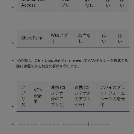
Access
プリ
なし
い
い
Webアプ
該当な
は
は
SharePoint
リ
し
い
い
次の表に、Citrix Endpoint ManagementでMAMポリシーを構成する
際に参照できる特定の要件を示します。
ア
連携 (コ
連携 (コ
デバイスプラ
VPN
プ
ンテナ
ンテナ外
ットフォーム
が必
リ
外のア
のアプリ
ベースの暗号
要
名
プリと)
から)
化
| ————— | ————— | ——————– | ————— |
——————————– |