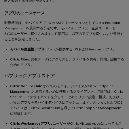
略と競合する可能性があります。
アプリのユースケース
医療機関は、モバイルアプリのMAMソリューションとしてCitrix Endpoint
Managementを展開する予定です。モバイルアプリは、企業ユーザーと
BYODユーザーに提供されます。IT部門は、以下のアプリを提供および管理す
ることを決定しました。
モバイル生産性アプリ:
Citrixが提供するiOSおよびAndroidアプリ。
Citrix Files:
共有データにアクセスし、ファイルを共有、同期、編集する
ためのアプリ。
パブリックアプリストア
Citrix Secure Hub:
すべてのモバイルデバイスがCitrix Endpoint
Managementと通信するために使用するクライアント。IT部門は、Citrix
Secure Hubクライアントを介して、セキュリティ設定、構成、およびモ
バイルアプリをモバイルデバイスにプッシュします。AndroidおよびiOS
デバイスは、Citrix Secure Hubを通じてCitrix Endpoint Management
に登録します。
Citrix Workspaceアプリ:
ユーザーがCitrix Virtual Appsによってホス
トされているアプリをモバイルデバイスで開くことを可能にするモバイル