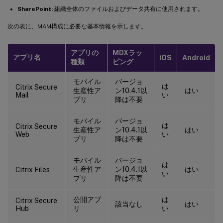
SharePoint:
組織全体のファイルおよびデータ共有に使用されます。
次の表に、MAM構成に必要な基本情報を示します。
アプリの
MDXラッ
アプリ名
iOS
Android
種類
ピング
モバイル
バージョ
は
Citrix Secure
生産性ア
ン10.4.1以
はい
Mail
い
プリ
降は不要
モバイル
バージョ
は
Citrix Secure
生産性ア
ン10.4.1以
はい
Web
い
プリ
降は不要
モバイル
バージョ
は
生産性ア
ン10.4.1以
はい
Citrix Files
い
プリ
降は不要
公開アプ
は
Citrix Secure
該当なし
はい
Hub
リ
い