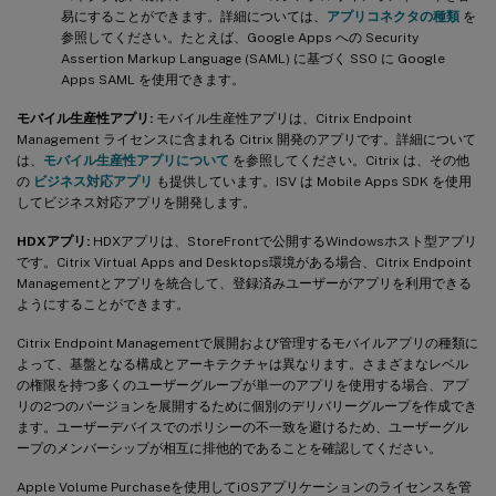
易にすることができます。詳細については、
アプリコネクタの種類
を
参照してください。たとえば、Google Apps への Security
Assertion Markup Language (SAML) に基づく SSO に Google
Apps SAML を使用できます。
モバイル生産性アプリ:
モバイル生産性アプリは、Citrix Endpoint
Management ライセンスに含まれる Citrix 開発のアプリです。詳細について
は、
モバイル生産性アプリについて
を参照してください。Citrix は、その他
の
ビジネス対応アプリ
も提供しています。ISV は Mobile Apps SDK を使用
してビジネス対応アプリを開発します。
HDXアプリ:
HDXアプリは、StoreFrontで公開するWindowsホスト型アプリ
です。Citrix Virtual Apps and Desktops環境がある場合、Citrix Endpoint
Managementとアプリを統合して、登録済みユーザーがアプリを利用できる
ようにすることができます。
Citrix Endpoint Managementで展開および管理するモバイルアプリの種類に
よって、基盤となる構成とアーキテクチャは異なります。さまざまなレベル
の権限を持つ多くのユーザーグループが単一のアプリを使用する場合、アプ
リの2つのバージョンを展開するために個別のデリバリーグループを作成でき
ます。ユーザーデバイスでのポリシーの不一致を避けるため、ユーザーグル
ープのメンバーシップが相互に排他的であることを確認してください。
Apple Volume Purchaseを使用してiOSアプリケーションのライセンスを管