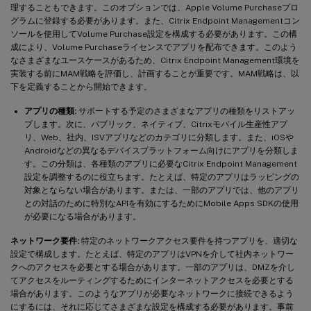
理することもできます。このオプションでは、Apple Volume Purchaseプロ
グラムに登録する必要があります。また、Citrix Endpoint Managementコン
ソールを使用してVolume Purchase設定を構成する必要があります。この構
成により、Volume Purchaseライセンスでアプリを配布できます。このよう
なさまざまなユースケースがあるため、Citrix Endpoint Management環境を
実装する前にMAM戦略を評価し、計画することが重要です。MAM戦略は、以
下を定義することから開始できます。
アプリの種類:
サポートする予定のさまざまなアプリの種類をリストアッ
プします。次に、パブリック、ネイティブ、Citrixモバイル生産性アプ
リ、Web、社内、ISVアプリなどのカテゴリに分類します。また、iOSや
Androidなどの異なるデバイスプラットフォーム向けにアプリを分類しま
す。この分類は、各種類のアプリに必要なCitrix Endpoint Management
設定を調整するのに役立ちます。たとえば、特定のアプリはラッピングの
対象とならない場合があります。または、一部のアプリでは、他のアプリ
との対話のために特別なAPIを有効にするためにMobile Apps SDKの使用
が必要になる場合があります。
ネットワーク要件:
特定のネットワークアクセス要件を持つアプリを、適切な
設定で構成します。たとえば、特定のアプリはVPNを介して社内ネットワー
クへのアクセスを必要とする場合があります。一部のアプリは、DMZを介し
てアクセスをルーティングするためにインターネットアクセスを必要とする
場合があります。このようなアプリが必要なネットワークに接続できるよう
にするには、それに応じてさまざまな設定を構成する必要があります。事前