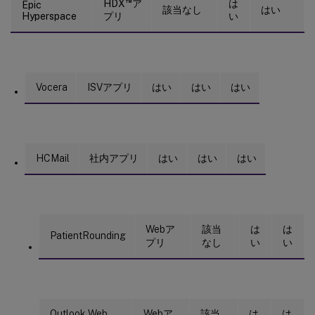
™
HDX
ア
は
Epic
該当なし
はい
Hyperspace
プリ
い
Vocera
ISVアプリ
はい
はい
はい
HCMail
社内アプリ
はい
はい
はい
Webア
該当
は
は
PatientRounding
プリ
なし
い
い
Outlook Web
Webア
該当
は
は