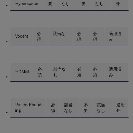
Hyperspace
要
なし
要
なし
外
必
該当な
必
必
適用済
Vocera
須
し
須
須
み
必
該当な
必
必
適用済
HCMail
須
し
須
須
み
PatientRound-
必
該当
不
該当
適用
ing
須
なし
要
なし
外