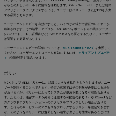
いうボールトを作成します。Citrix Endpoint Managementは、汎用ボールト
からこの新しいボールトに情報を移動します。Citrix Secure Hubまたは別の
アプリがデータにアクセスするには、ユーザーはパスワードまたはPINを入力
する必要があります。
ユーザーエントロピーを有効にすると、いくつかの場所で認証のレイヤーが
追加されます。その結果、アプリが UserEntropy ボールト内の共有データ
(パスワード、PIN、証明書など) へのアクセスを必要とするたびに、ユーザー
は認証する必要があります。
ユーザーエントロピーの詳細については、
MDX Toolkit について
を参照して
ください。ユーザーエントロピーを有効にするには、
クライアントプロパテ
ィ
で関連設定を確認できます。
ポリシー
MDX および MDM ポリシーは、組織に大きな柔軟性をもたらしますが、ユー
ザーを制限することもできます。特定の状況ではその制限が必要になる場合
がありますが、ポリシーによってシステムが使用不能になる可能性もありま
す。たとえば、機密データを外部に送信する可能性のある Siri や iCloud など
のクラウドアプリケーションへのアクセスをブロックしたい場合がありま
す。これらのサービスへのアクセスをブロックするポリシーを設定できます
が、そのようなポリシーには意図しない結果が生じる可能性があることに注