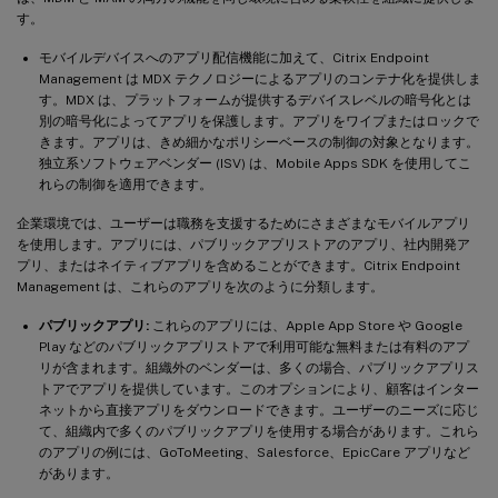
す。
モバイルデバイスへのアプリ配信機能に加えて、Citrix Endpoint
Management は MDX テクノロジーによるアプリのコンテナ化を提供しま
す。MDX は、プラットフォームが提供するデバイスレベルの暗号化とは
別の暗号化によってアプリを保護します。アプリをワイプまたはロックで
きます。アプリは、きめ細かなポリシーベースの制御の対象となります。
独立系ソフトウェアベンダー (ISV) は、Mobile Apps SDK を使用してこ
れらの制御を適用できます。
企業環境では、ユーザーは職務を支援するためにさまざまなモバイルアプリ
を使用します。アプリには、パブリックアプリストアのアプリ、社内開発ア
プリ、またはネイティブアプリを含めることができます。Citrix Endpoint
Management は、これらのアプリを次のように分類します。
パブリックアプリ:
これらのアプリには、Apple App Store や Google
Play などのパブリックアプリストアで利用可能な無料または有料のアプ
リが含まれます。組織外のベンダーは、多くの場合、パブリックアプリス
トアでアプリを提供しています。このオプションにより、顧客はインター
ネットから直接アプリをダウンロードできます。ユーザーのニーズに応じ
て、組織内で多くのパブリックアプリを使用する場合があります。これら
のアプリの例には、GoToMeeting、Salesforce、EpicCare アプリなど
があります。