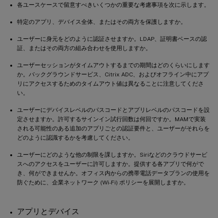
各ユースケースで留意すべきいくつかの重要な考慮事項を次に示します。
特定のアプリ、デバイス全体、またはその両方を保護しますか。
ユーザーに身元をどのように認証させますか。LDAP、証明書ベースの認
証、またはその両方の組み合わせを使用しますか。
ユーザーセッションがタイムアウトするまでの期間はどのくらいにします
か。バックグラウンドサービス、Citrix ADC、およびオフライン中にアプ
リにアクセスするためのタイムアウト値は異なることに注意してくださ
い。
ユーザーにデバイスレベルのパスコードとアプリレベルのパスコードを設
定させますか。許可するサインイン試行回数は何回ですか。MAMで実装
される可能性のある追加のアプリごとの認証要件と、ユーザーがそれらを
どのように認識するかを考慮してください。
ユーザーにどのような他の制限を課しますか。Siriなどのクラウドサービ
スへのアクセスをユーザーに許可しますか。提供する各アプリで何がで
き、何ができませんか。オフィス内からの携帯電話データプランの使用を
防ぐために、企業ネットワーク (Wi-Fi) ポリシーを展開しますか。
アプリとデバイス