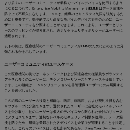
より多くのユーザーコミュニティが業務でモバイルデバイスを使用するよう
になるにつれて、Enterprise Mobility Management (EMM) はデータ漏洩を
防ぐ上で不可欠になります。EMMは、組織のセキュリティ制限を強制するた
めにも重要です。効率的でより高度なモバイルデバイス管理のために、ユー
ザーコミュニティを分類することができます。これにより、ユーザーとリソ
ースのマッピングが簡素化され、適切なセキュリティポリシーがユーザーに
適用されます。
以下の例は、医療機関のユーザーコミュニティがEMMのためにどのように分
類されるかを示しています。
ユーザーコミュニティのユースケース
この医療機関の例では、ネットワークおよび関連会社の従業員やボランティ
アを含む多くのユーザーに、テクノロジーリソースとアクセスを提供してい
ます。この組織は、EMMソリューションを非管理職ユーザーにのみ展開する
ことを選択しました。
この組織のユーザーの役割と機能は、臨床、非臨床、および契約社員を含む
サブグループに分類できます。選択されたユーザーは会社のモバイルデバイ
スを受け取り、他のユーザーは個人のデバイスから限られた会社のリソース
にアクセスできます。適切なレベルのセキュリティ制限を適用し、データ漏
洩を防ぐため、組織は登録された各デバイスを企業ITが管理することを決定し
ました。これらのデバイスは、会社所有であるか、Bring Your Own Device