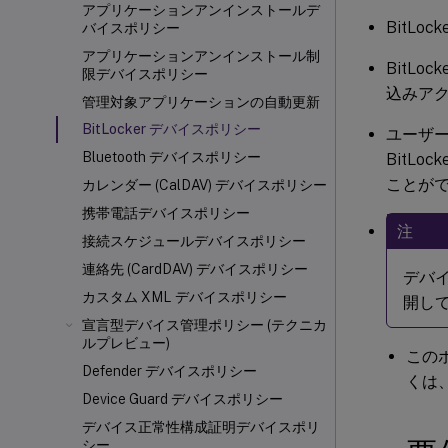
アプリケーションアンインストールデ
BitL
バイスポリシー
アプリケーションアンインストール制
BitL
限デバイスポリシー
込みア
管理対象アプリケーションの自動更新
BitLocker デバイスポリシー
ユーザ
Bluetooth デバイスポリシー
BitL
ことが
カレンダー (CalDAV) デバイスポリシー
携帯電話デバイスポリシー
注
接続スケジュールデバイスポリシー
連絡先 (CardDAV) デバイスポリシー
デバイ
カスタム XML デバイスポリシー
開して
宣言型デバイス管理ポリシー (テクニカ
ルプレビュー)
この
Defender デバイスポリシー
くは
Device Guard デバイスポリシー
デバイス正常性構成証明デバイスポリ
シー