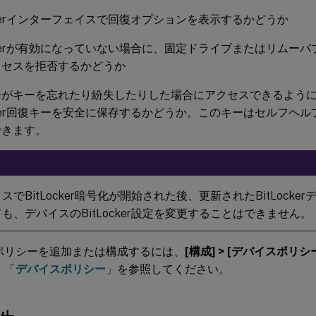
ockerインターフェイスで回復オプションを表示するかどうか
ockerが有効になっていない場合に、固定ドライブまたはリムー
クセスを拒否するかどうか
ーがキーを忘れたり紛失したりした場合にアクセスできるよう
ocker回復キーを安全に保存するかどうか。このキーはセルフヘ
できます。
スでBitLocker暗号化が開始された後、更新されたBitLock
も、デバイスのBitLocker設定を変更することはできません。
ポリシーを追加または構成するには、
[構成] > [デバイスポリシ
、「
デバイスポリシー
」を参照してください。