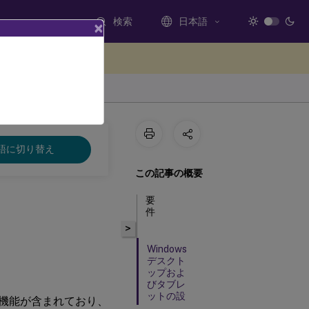
検索
日本語
×
ードバックを提供する
語に切り替え
この記事の概要
要
件
>
Windows
デスクト
ップおよ
びタブレ
ットの設
ク暗号化機能が含まれており、