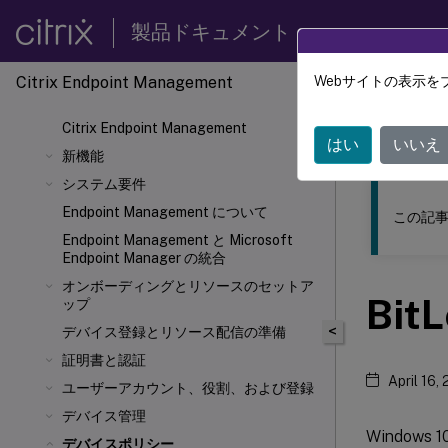
製品ドキュメント
Citrix Endpoint Management
Webサイトの表示を
このコンテン
Citrix Endpoint Management
Citrix
はい
いいえ
新機能
システム要件
Endpoint Management について
この記事
Endpoint Management と Microsoft
Endpoint Manager の統合
オンボーディングとリソースのセットア
Bi
ップ
<
デバイス登録とリソース配信の準備
証明書と認証
April 16,
ユーザーアカウント、役割、および登録
デバイス管理
Window
デバイスポリシー