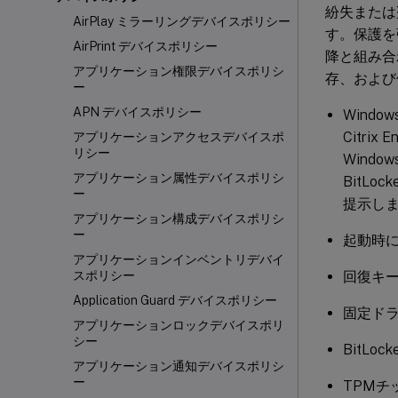
紛失または
AirPlay ミラーリングデバイスポリシー
す。保護を強化
AirPrint デバイスポリシー
降と組み合
アプリケーション権限デバイスポリシ
存、および
ー
APN デバイスポリシー
Wind
Citri
アプリケーションアクセスデバイスポ
リシー
Wind
アプリケーション属性デバイスポリシ
BitL
ー
提示し
アプリケーション構成デバイスポリシ
ー
起動時
アプリケーションインベントリデバイ
回復キ
スポリシー
Application Guard デバイスポリシー
固定ド
アプリケーションロックデバイスポリ
シー
BitL
アプリケーション通知デバイスポリシ
ー
TPMチ