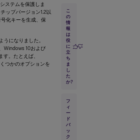
定
とシステムを保護しま
こ
PM) チップバージョン1.2以
の
暗号化キーを生成、保
情
報
は
できるようになりました。
役
に
て、Windows 10および
立
成します。たとえば、
ち
ーにいくつかのオプションを
ま
し
た
か?
フ
ィ
ー
ド
バ
ッ
ク