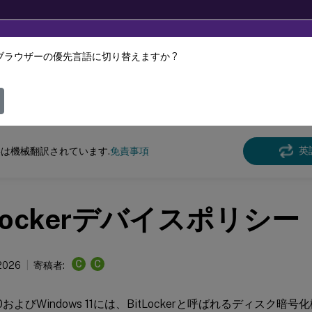
ブラウザーの優先言語に切り替えますか ?
ツは動的に機械翻訳されています。
フィ
 Endpoint Management
英
は機械翻訳されています.
免責事項
tLockerデバイスポリシー
C
C
 2026
寄稿者:
s 10およびWindows 11には、BitLockerと呼ばれるディス