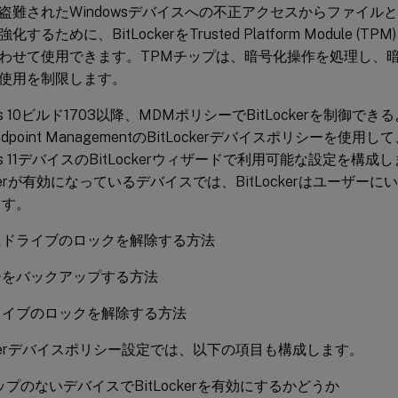
盗難されたWindowsデバイスへの不正アクセスからファイル
するために、BitLockerをTrusted Platform Module (T
わせて使用できます。TPMチップは、暗号化操作を処理し、
使用を制限します。
ows 10ビルド1703以降、MDMポリシーでBitLockerを制御
x Endpoint ManagementのBitLockerデバイスポリシーを使用し
ows 11デバイスのBitLockerウィザードで利用可能な設定を構
ockerが有効になっているデバイスでは、BitLockerはユーザ
ます。
にドライブのロックを解除する方法
ーをバックアップする方法
ライブのロックを解除する方法
ockerデバイスポリシー設定では、以下の項目も構成します。
ップのないデバイスでBitLockerを有効にするかどうか