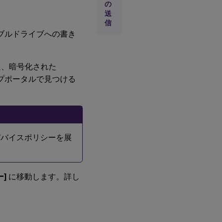
の
送
信
バブルドライブへの書き
に、暗号化された
ルプポータルで見つける
erデバイスポリシーを展
ー]
に移動します。詳し