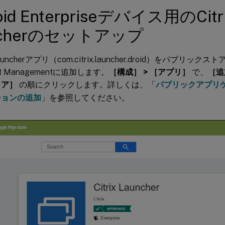
oid Enterpriseデバイス用のCitr
ncherのセットアップ
 Launcherアプリ（com.citrix.launcher.droid）をパブリック
int Managementに追加します。
［構成］ > ［アプリ］
で、
［追
トア］
の順にクリックします。詳しくは、「
パブリックアプリ
ションの追加
」を参照してください。