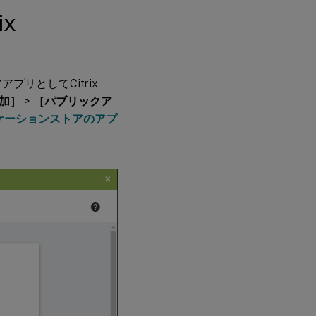
展
ix
開
Citrix
Launcher
ストアアプリとしてCitrix
を使用し
ないデバ
加］
>
［パブリックア
イスの管
ケーションストアのアプ
理