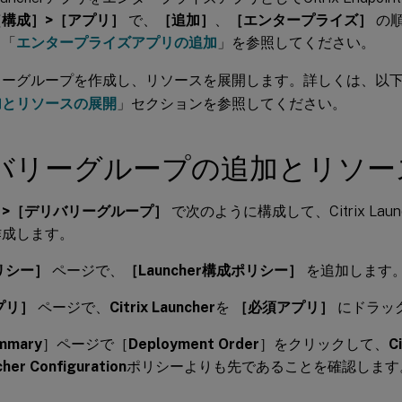
［構成］>［アプリ］
で、
［追加］
、
［エンタープライズ］
の順
、「
エンタープライズアプリの追加
」を参照してください。
リーグループを作成し、リソースを展開します。詳しくは、以
加とリソースの展開
」セクションを参照してください。
バリーグループの追加とリソー
］>［デリバリーグループ］
で次のように構成して、Citrix Lau
作成します。
リシー］
ページで、
［Launcher構成ポリシー］
を追加します
プリ］
ページで、
Citrix Launcher
を
［必須アプリ］
にドラッ
mmary
］ページで［
Deployment Order
］をクリックして、
C
her Configuration
ポリシーよりも先であることを確認します