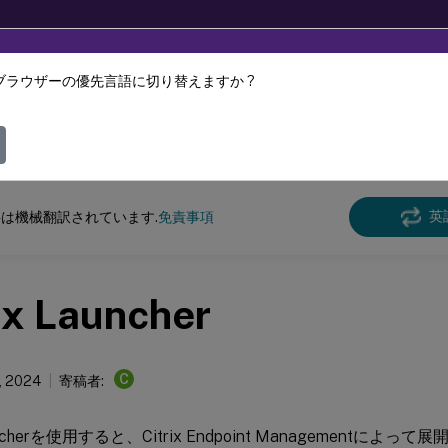
ブラウザーの優先言語に切り替えますか ?
ツは動的に機械翻訳されています。
フィ
 Endpoint Management
英
は機械翻訳されています.
免責事項
ix Launcher
C
, 2024
寄稿者:
auncherを使用すると、Citrix Endpoint Managementによって展