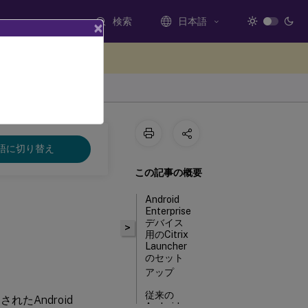
検索
日本語
×
ードバックを提供する
語に切り替え
この記事の概要
Android
Enterprise
デバイス
>
用のCitrix
Launcher
のセット
アップ
従来の
開されたAndroid
Android