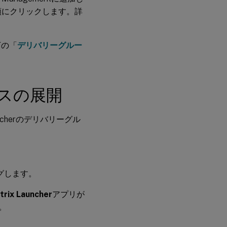
にクリックします。詳
下の「
デリバリーグルー
スの展開
ncherのデリバリーグル
。
グします。
itrix Launcher
アプリが
。