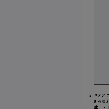
キオスク
所有端
成］ >