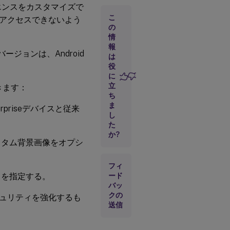
ペリエンスをカスタマイズで
デバイス
用の
こ
定にアクセスできないよう
Citrix
の
。
Launcher
情
のセット
報
アップ
最小バージョンは、Android
は
役
に
デ
立
できます：
リ
ち
バ
ま
リ
priseデバイスと従来
ー
し
グ
た
ル
か?
ー
rのカスタム背景画像をオプシ
プ
の
フィ
追
加
ドを指定する。
ード
と
バッ
リ
クの
セキュリティを強化するも
ソ
送信
ー
ス
の