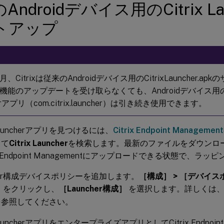
Androidデバイス用のCitrix La
トアップ
8月、Citrixは従来のAndroidデバイス用のCitrixLauncher.
機能のアップデートを受け取らなくても、Androidデバイス用の従
herアプリ（com.citrix.launcher）は引き続き使用できます。
x Launcherアプリを見つけるには、
Citrix Endpoint Mana
して
Citrix Launcher
を検索します。最新のファイルをダウンロ
ix Endpoint Managementにアップロードできる状態で、
cher構成デバイスポリシーを追加します。
［構成］ > ［デバイ
］
をクリックし、
［Launcher構成］
を選択します。詳しくは
を参照してください。
x LauncherアプリをエンタープライズアプリとしてCitrix Endpoin