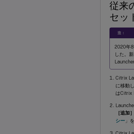
従来の
セッ
注：
2020年
した。新
Launc
Citri
に移動
はCitr
Laun
［追加
シー
」
Citri