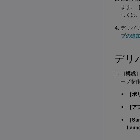
ます。
しくは
デリバ
プの追
デリ
［構成
ープを
［ポ
［ア
［
Su
Launc