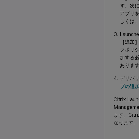
す。次に
アプリ
しくは
Laun
［追加
クポリ
加する必
ありま
デリバ
プの追
Citrix L
Manage
ます。Citr
なります。