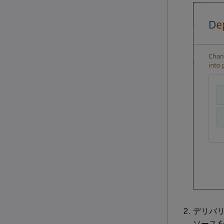
デリバ
ソース