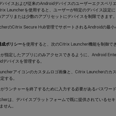
riseデバイスおよび従来のAndroidデバイスのユーザーエクス
trix Launcherを使用すると、ユーザーが特定のデバイス設
のアプリまたは少数のアプリセットにデバイスを制限できます
LauncherのCitrix Secure Hub管理でサポートされるAndroidの
er構成ポリシー
を使用すると、次のCitrix Launcher機能を制御
が指定したアプリにのみアクセスできるように、Android Enter
roidデバイスを管理する。
x Launcherアイコンのカスタムロゴ画像と、Citrix Launche
指定する。
ーがランチャーを終了するために入力する必要があるパスワー
 Launcherは、デバイスプラットフォームで既に提供されている
ません。