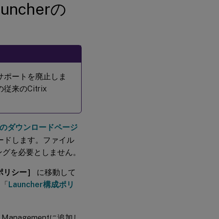
uncherの
apkのサポートを廃止しま
来のCitrix
gementのダウンロードページ
ードします。ファイル
ラッピングを必要としません。
スポリシー］
に移動して
、「
Launcher構成ポリ
t Managementに追加し