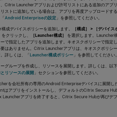
、Citrix Launcherアプリおよび許可リストにある追加の
をリストに追加している場合は、アプリを再度アップロードす
、「
Android Enterpriseの設定
」を参照してください。
cher構成デバイスポリシーを追加します。
［構成］ > ［デバイ
］
をクリックし、
［Launcher構成］
を選択します。Launche
シーで指定したアプリを追加します。キオスクポリシーで指定
要はありません。Citrix Launcherアプリは、キオスクポ
す。詳しくは、「
Launcher構成ポリシー
」を参照してください
リーグループを作成し、リソースを展開します。詳しくは、以
加とリソースの展開
」セクションを参照してください。
auncherを会社所有の専用のAndroid Enterpriseデバイスに展開した後、
mentはアプリをインストールし、デフォルトのCitrix Secure
ix Launcherアプリを終了すると、Citrix Secure Hub