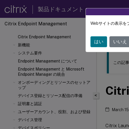
製品ドキュメント
Citrix Endpoint Management
Webサイトの表示を
このコンテン
Citrix Endpoint Management
Citrix
はい
いいえ
新機能
システム要件
Endpoint Management について
この記事
Endpoint Management と Microsoft
Endpoint Manager の統合
オンボーディングとリソースのセットア
Citr
ップ
<
デバイス登録とリソース配信の準備
証明書と認証
March 15
ユーザーアカウント、役割、および登録
デバイス管理
Citrix L
デバイスポリシー