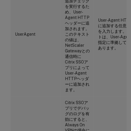
追加チェック
を実行するた
め、User-
Agent HTTP
User-Agent H
ヘッダーに追
に追加する任意の
加されます。
を入力します。 
UserAgent
このテキスト
トは、User-Agen
の値は、
指定に準拠してい
NetScaler
あります。
Gatewayとの
通信時に
Citrix SSOア
プリによって
User-Agent
HTTPヘッダ
ーに追加され
ます。
Citrix SSOア
プリでデバッ
グのログを有
効にすると、
Always On
VPNの場合に