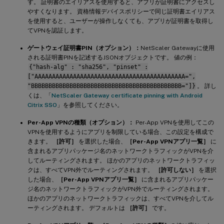
す。 証明書のエイリアスを使用すると、アプリが証明書にアクセスし
やすくなります。 資格情報デバイスポリシーで同じ証明書エイリアス
を使用すると、ユーザーが操作しなくても、アプリが証明書を取得し
てVPNを認証します。
ゲートウェイ証明書PIN（オプション）：
NetScaler Gatewayに使用
される証明書PINを記述するJSONオブジェクトです。 値の例：
{"hash-alg" : "sha256", "pinset" :
["AAAAAAAAAAAAAAAAAAAAAAAAAAAAAAAAAAAAAAAAAAA=",
"BBBBBBBBBBBBBBBBBBBBBBBBBBBBBBBBBBBBBBBBBBB="]}
。 詳し
くは、「
NetScaler Gateway certificate pinning with Android
Citrix SSO
」を参照してください。
Per-App VPNの種類（オプション）：
Per-App VPNを使用してこの
VPNを使用するようにアプリを制限している場合、この設定を構成で
きます。
［許可］
を選択した場合、
［Per-App VPNアプリ一覧］
に
含まれるアプリパッケージ名のネットワークトラフィックがVPNを介
してルーティングされます。 ほかのアプリのネットワークトラフィッ
クは、すべてVPN外でルーティングされます。
［許可しない］
を選択
した場合、
［Per-App VPNアプリ一覧］
に含まれるアプリパッケー
ジ名のネットワークトラフィックがVPN外でルーティングされます。
ほかのアプリのネットワークトラフィックは、すべてVPNを介してル
ーティングされます。 デフォルトは
［許可］
です。