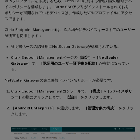
VPNプロファイルを作成するため、Citrix SSOに対する管理対象の構成デバ
イスポリシーを構成します。 Citrix SSOアプリがインストールされており、
ポリシーが展開されているデバイスは、作成したVPNプロファイルにアクセ
スできます。
Citrix Endpoint Managementは、次の場合にデバイスキーストアのユーザー
証明書を使用します：
証明書ベースの認証用にNetScaler Gatewayが構成されている。
Citrix Endpoint Managementページの
［設定］>［NetScaler
Gateway］
で、
［認証用のユーザー証明書を配信］
が有効になってい
る。
NetScaler Gatewayの完全修飾ドメイン名とポートが必要です。
Citrix Endpoint Managementコンソールで、
［構成］>［デバイスポリ
シー］
の順にクリックします。
［追加］
をクリックします。
［Android Enterprise］
を選択します。
［管理対象の構成］
をクリッ
クします。