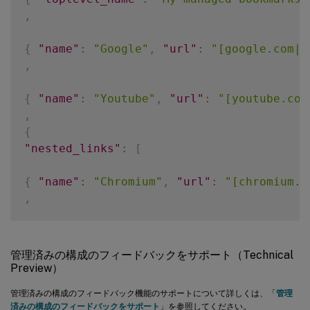
,
{
"name"
:
"Google"
,
"url"
:
"[google.com|h
,
{
"name"
:
"Youtube"
,
"url"
:
"[youtube.com
,
{
"nested_links"
:
[
{
"name"
:
"Chromium"
,
"url"
:
"[chromium.o
,
{
"name"
:
"Chromium Developers"
,
"url"
:
"
]
,
管理済みの構成のフィードバックをサポート（Technical
"name"
:
"Chrome links"
Preview）
}
管理済みの構成のフィードバック機能のサポートについて詳しくは、「
管理
]
済みの構成のフィードバックをサポート
」を参照してください。