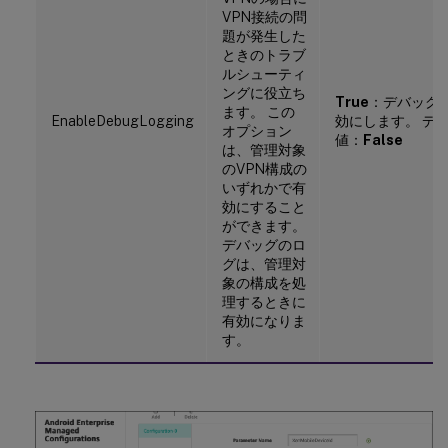
VPN接続の問
題が発生した
ときのトラブ
ルシューティ
ングに役立ち
True
：デバッグ
ます。 この
EnableDebugLogging
効にします。 デ
オプション
値：
False
は、管理対象
のVPN構成の
いずれかで有
効にすること
ができます。
デバッグのロ
グは、管理対
象の構成を処
理するときに
有効になりま
す。