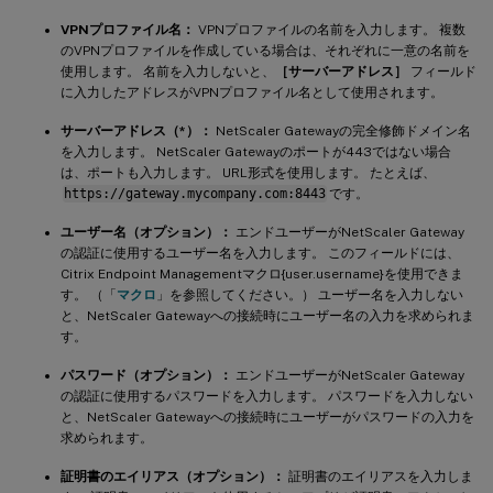
VPNプロファイル名：
VPNプロファイルの名前を入力します。 複数
のVPNプロファイルを作成している場合は、それぞれに一意の名前を
使用します。 名前を入力しないと、
［サーバーアドレス］
フィールド
に入力したアドレスがVPNプロファイル名として使用されます。
サーバーアドレス（*）：
NetScaler Gatewayの完全修飾ドメイン名
を入力します。 NetScaler Gatewayのポートが443ではない場合
は、ポートも入力します。 URL形式を使用します。 たとえば、
https://gateway.mycompany.com:8443
です。
ユーザー名（オプション）：
エンドユーザーがNetScaler Gateway
の認証に使用するユーザー名を入力します。 このフィールドには、
Citrix Endpoint Managementマクロ{user.username}を使用できま
す。 （「
マクロ
」を参照してください。） ユーザー名を入力しない
と、NetScaler Gatewayへの接続時にユーザー名の入力を求められま
す。
パスワード（オプション）：
エンドユーザーがNetScaler Gateway
の認証に使用するパスワードを入力します。 パスワードを入力しない
と、NetScaler Gatewayへの接続時にユーザーがパスワードの入力を
求められます。
証明書のエイリアス（オプション）：
証明書のエイリアスを入力しま