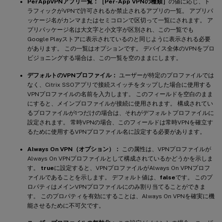
PerAppVPNアプリ一覧：
［Per-App VPNの種類］
の値に応じ、ト
ラフィックがVPNで許可されるか禁止されるアプリの一覧。 アプリパ
ッケージ名がカンマまたはセミコロンで区切って一覧にされます。 ア
プリパッケージ名は大文字と小文字が区別され、この一覧でも
Google Playストアに表示されているのと同じように表示される必要
があります。 この一覧はオプションです。 デバイス全体のVPNをプロ
ビジョニングする場合は、この一覧を空のままにします。
デフォルトのVPNプロファイル：
ユーザーが特定のプロファイルでは
なく、Citrix SSOアプリで接続スイッチをタップした場合に使用する
VPNプロファイルの名前を入力します。 このフィールドを空白のまま
にすると、メインプロファイルが接続に使用されます。 構成されてい
るプロファイルが1つだけの場合は、それがデフォルトプロファイルに
設定されます。 常時VPNの場合、このフィールドは常時VPNを確立す
るために使用するVPNプロファイル名に設定する必要があります。
Always On VPN（オプション）：
この属性は、VPNプロファイルが
Always On VPNプロファイルとして構成されているかどうかを示しま
す。
true
に設定すると、VPNプロファイルがAlways On VPNプロフ
ァイルであることを示します。 デフォルト値は、
false
です。 このプ
ロパティはメインVPNプロファイルにのみ割り当てることができま
す。 このプロパティを有効にすることは、Always On VPNを確実に機
能させるために不可欠です。