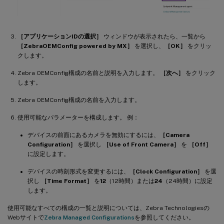
［アプリケーションIDの選択］
ウィンドウが表示されたら、一覧から
［ZebraOEMConfig powered by MX］
を選択し、
［OK］
をクリッ
クします。
Zebra OEMConfig構成の名前と説明を入力します。
［次へ］
をクリック
します。
Zebra OEMConfig構成の名前を入力します。
使用可能なパラメーターを構成します。 例：
デバイスの前面にあるカメラを無効にするには、
［Camera
Configuration］
を選択し
［Use of Front Camera］
を
［Off］
に設定します。
デバイスの時刻形式を変更するには、
［Clock Configuration］
を選
択し
［Time Format］
を
12
（12時間）または
24
（24時間）に設定
します。
使用可能なすべての構成の一覧と説明については、Zebra Technologiesの
Webサイトで
Zebra Managed Configurations
を参照してください。