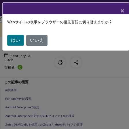
製品ドキュメン
JA
×
ト
Citrix Endpoint Management
Webサイトの表示をブラウザーの優先言語に切り替えますか ?
管理対象の構成ポリシー
このコンテンツは動的に機械
フィードバックを提供する
翻訳されています。
はい
いいえ
February 13,
2025
C
寄稿者:
この記事の概要
前提条件
Per-App VPNの要件
Android Enterpriseの設定
Android Enterpriseに対するVPNプロファイルの構成
Zebra OEMConfigを使用したZebra Androidデバイスの管理