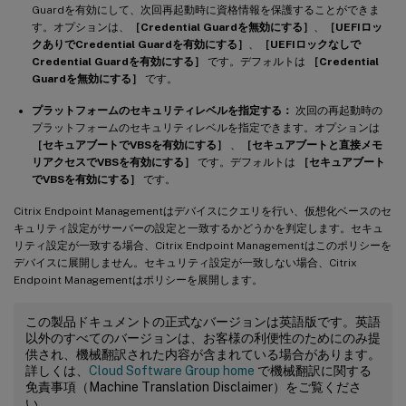
Guardを有効にして、次回再起動時に資格情報を保護することができま
す。オプションは、
［Credential Guardを無効にする］
、
［UEFIロッ
クありでCredential Guardを有効にする］
、
［UEFIロックなしで
Credential Guardを有効にする］
です。デフォルトは
［Credential
Guardを無効にする］
です。
プラットフォームのセキュリティレベルを指定する：
次回の再起動時の
プラットフォームのセキュリティレベルを指定できます。オプションは
［セキュアブートでVBSを有効にする］
、
［セキュアブートと直接メモ
リアクセスでVBSを有効にする］
です。デフォルトは
［セキュアブート
でVBSを有効にする］
です。
Citrix Endpoint Managementはデバイスにクエリを行い、仮想化ベースのセ
キュリティ設定がサーバーの設定と一致するかどうかを判定します。セキュ
リティ設定が一致する場合、Citrix Endpoint Managementはこのポリシーを
デバイスに展開しません。セキュリティ設定が一致しない場合、Citrix
Endpoint Managementはポリシーを展開します。
この製品ドキュメントの正式なバージョンは英語版です。英語
以外のすべてのバージョンは、お客様の利便性のためにのみ提
供され、機械翻訳された内容が含まれている場合があります。
詳しくは、
Cloud Software Group home
で機械翻訳に関する
免責事項（Machine Translation Disclaimer）をご覧くださ
い。