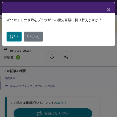
製品ドキュメン
JA
×
ト
Citrix Endpoint Management
Webサイトの表示をブラウザーの優先言語に切り替えますか ?
Device Guardデバイスポリシー
このコンテンツは動的に機械
フィードバックを提供する
翻訳されています。
はい
いいえ
June 25, 2024
C
寄稿者:
この記事の概要
前提条件
Windowsデスクトップとタブレットの設定
この記事は機械翻訳されています.
免責事項
英語に切り替え