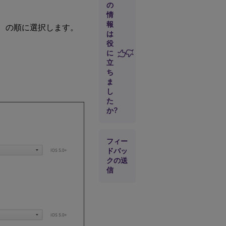
の
情
報
］
の順に選択します。
は
役
に
立
ち
ま
し
た
か?
フィー
ドバッ
クの送
信