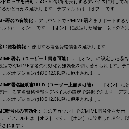
ルドロップを許可：
iOS 9.2以降を実行するデバイスに対してAppl
するかどうかを選択します。デフォルトは
［オフ］
です。
IME署名の有効化：
アカウントでS/MIME署名をサポートする
ォルトは
［オン］
です。
［オン］
に設定した場合、以下の2つ
す：
名ID資格情報：
使用する署名資格情報を選択します。
/MIME署名（ユーザー上書き可能）：
［オン］
に設定した場合
設定でS/MIME署名の有効化と無効化を切り替えられます。デ
。このオプションはiOS 12.0以降に適用されます。
/MIME署名証明書UUID（ユーザー上書き可能）：
［オン］
に
使用する署名資格情報をデバイスの設定で選択できます。デフ
。このオプションはiOS 12.0以降に適用されます。
IME暗号化の有効化：
このアカウントでS/MIME暗号化をサポ
す。デフォルトは
［オフ］
です。
［オン］
に設定した場合、以
示されます：