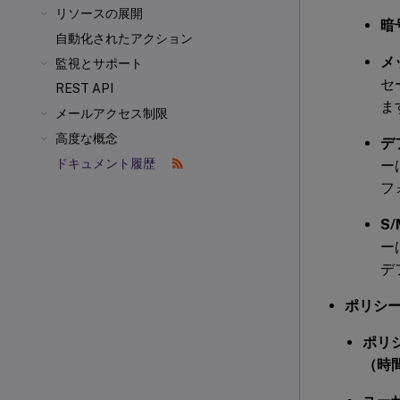
リソースの展開
暗
自動化されたアクション
メ
監視とサポート
セ
REST API
ま
メールアクセス制限
高度な概念
デ
ドキュメント履歴
ー
フ
S
ー
デ
ポリシ
ポリ
（時