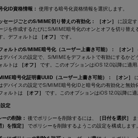
号化ID資格情報：
使用する暗号化資格情報を選択します。
ッセージごとのS/MIME切り替えの有効化：
［オン］
に設定す
ージを作成するたびにS/MIME暗号化のオンとオフを切り替
す。デフォルトは
［オフ］
です。
フォルトのS/MIME暗号化（ユーザー上書き可能）：
［オン］
はデバイスの設定で、S/MIMEをデフォルトで有効にするか
ォルトは
［オフ］
です。このオプションはiOS 12.0以降に適
/MIME暗号化証明書UUID（ユーザー上書き可能）：
［オン］
はデバイスの設定でS/MIME暗号化IDと暗号化の有効化と無
フォルトは
［オフ］
です。このオプションはiOS 12.0以降に
ー設定
シーの削除：
後でポリシーを削除するには、
［日付を選択］
ま
間）を指定］
でポリシーを削除するようこの設定を構成します