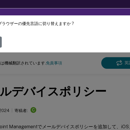
ブラウザーの優先言語に切り替えますか ?
ツは動的に機械翻訳されています。
フィ
 Endpoint Management
英
は機械翻訳されています.
免責事項
ルデバイスポリシー
C
 2024
寄稿者:
 Endpoint Managementでメールデバイスポリシーを追加して、i