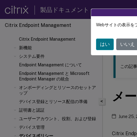
製品ドキュメント
Citrix Endpoint Management
Webサイトの表示を
このコンテン
Citrix Endpoint Management
Citrix
はい
いいえ
新機能
システム要件
Endpoint Management について
この記事
Endpoint Management と Microsoft
Endpoint Manager の統合
オンボーディングとリソースのセットア
メー
ップ
<
デバイス登録とリソース配信の準備
証明書と認証
June 25,
ユーザーアカウント、役割、および登録
デバイス管理
Citrix
デバイスポリシー