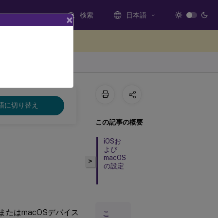
検索
日本語
×
ードバックを提供する
語に切り替え
この記事の概要
iOSお
よび
macOS
>
の設定
OSまたはmacOSデバイス
こ