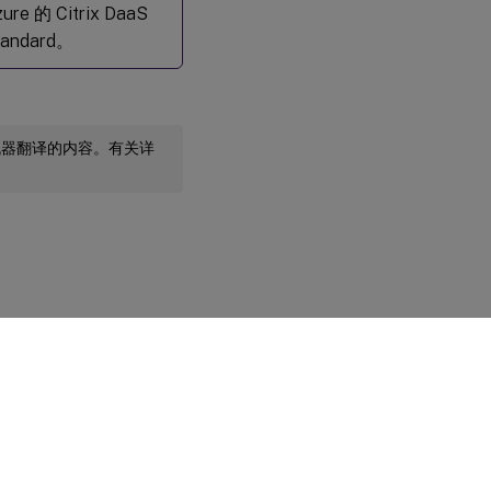
re 的 Citrix DaaS
tandard。
机器翻译的内容。有关详
您的隐私选择
|
隐私和法律条款
|
Cookie 首选项
|
docs.cloud.com
© 1999-
2026
Cloud Software Group, Inc. All rights reserved.