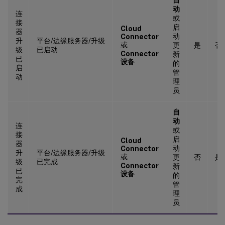
动
连
或
接
启
Cloud
器
动
Connector
升
平台/边缘服务器/升级
或
更
是
否
级
已启动
Connector
新
已
设备
的
启
管
动
理
员
自
动
连
或
接
启
Cloud
器
动
Connector
升
平台/边缘服务器/升级
或
更
否
是
级
已完成
Connector
新
已
设备
的
完
管
成
理
员