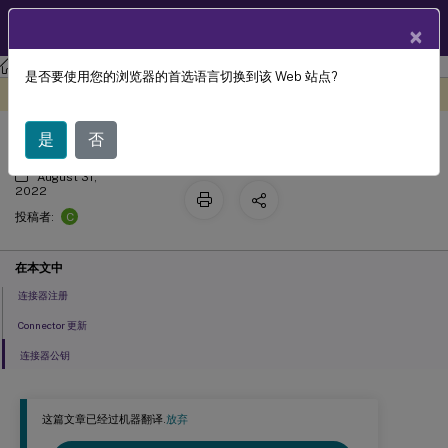
ZH
产品文档
×
Citrix Cloud
是否要使用您的浏览器的首选语言切换到该 Web 站点?
连接器的系统日志事件
此内容已经过机器动态翻译。
在此处提供反馈
是
否
August 31,
2022
C
投稿者:
在本文中
连接器注册
Connector 更新
连接器公钥
这篇文章已经过机器翻译.
放弃