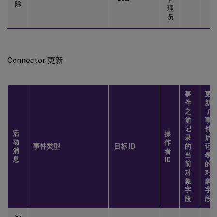
除
理
员
Connector 更新
事
更
件
新
之
了
前
事
记
件
活
操
录
后
动
作
事件类型
目标 ID
的
记
消
者
当
录
息
ID
前
的
对
对
象
象
字
字
段
段