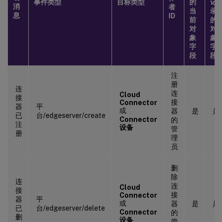
事件类型
目标类型
的
记
消
者
当
录
息
ID
前
的
对
对
象
象
字
字
段
段
注
册
连
连
Cloud
接
接
Connector
器
平
或
器
是
是
已
台/edgeserver/create
Connector
的
注
设备
管
册
理
员
删
除
连
连
Cloud
接
接
Connector
器
平
或
器
是
是
已
台/edgeserver/delete
Connector
的
删
设备
管