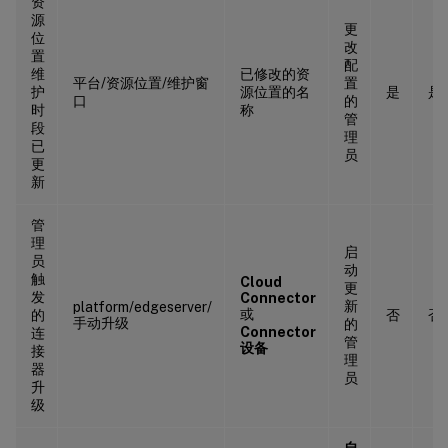
资
源
更
位
改
置
配
维
已修改的资
平台/资源位置/维护窗
置
护
源位置的名
是
是
口
的
时
称
管
段
理
已
员
更
新
管
理
启
员
动
触
Cloud
更
发
Connector
新
platform/edgeserver/
或
的
否
否
手动升级
的
Connector
连
管
设备
接
理
器
员
升
级
自