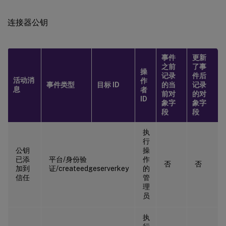
连接器公钥
事件
更新
之前
了事
操
记录
件后
活动消
作
事件类型
目标 ID
的当
记录
息
者
前对
的对
ID
象字
象字
段
段
执
行
公钥
操
已添
平台/身份验
作
否
否
加到
证/createedgeserverkey
的
信任
管
理
员
执