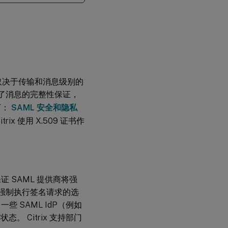
最新
的
Citrix
Cloud
SP
SAML
签名
证书
手动
取决于传输和消息级别的
更新
供了消息的完整性保证，
SAML
提供
下：
SAML 安全和隐私
商
 使用 X.509 证书作
将替换的
Citrix
Cloud
SAML 签
名证书上
载到您的
保证 SAML 提供商将强
Azure
Active
都有强制执行签名请求的选
Directory
些 SAML IdP（例如
SAML 应
态。 Citrix 支持部门
用程序