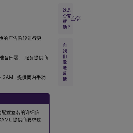
常
这是
问
否有
问
帮
题
助？
名证书轮换的广告阶段进行更
使用
向
元数
我
据交
换使
们
时间准备部署。 服务提供商
用最
发
新的
送
Citrix
反
Cloud
 SAML 提供商内手动
馈
SP
SAML
签名
证书
自动
更新
SAML
两端配置签名的详细信
提供
SAML 提供商要求这
商
使用