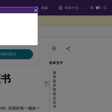
搜索
简体中文
×
处提供反馈
切换到英文
在本文中
服
证书
务
提
>
供
商
签
名
证
书
AML 连接的每一侧各一