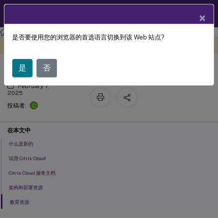
ZH
产品文档
×
Citrix Cloud
是否要使用您的浏览器的首选语言切换到该 Web 站点?
Citrix Cloud
此内容已经过机器动态翻译。
在此处提供反馈
是
否
February 7,
2025
C
投稿者:
在本文中
什么是新的
试用 Citrix Cloud
Citrix Cloud 服务文档
架构和部署资源
教育资源