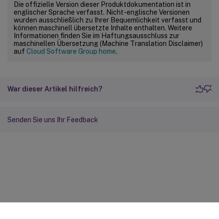
Die offizielle Version dieser Produktdokumentation ist in
englischer Sprache verfasst. Nicht-englische Versionen
wurden ausschließlich zu Ihrer Bequemlichkeit verfasst und
können maschinell übersetzte Inhalte enthalten. Weitere
Informationen finden Sie im Haftungsausschluss zur
maschinellen Übersetzung (Machine Translation Disclaimer)
auf
Cloud Software Group home
.
War dieser Artikel hilfreich?
Senden Sie uns Ihr Feedback